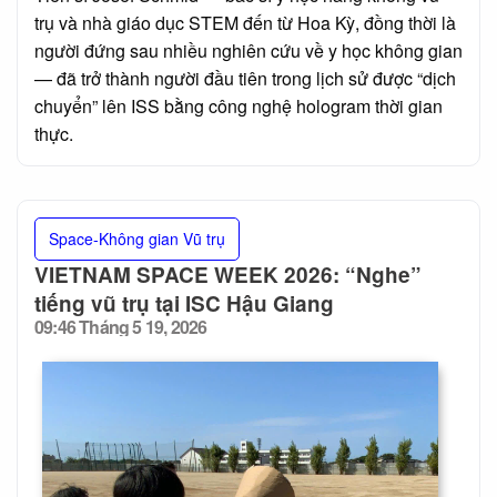
trụ và nhà giáo dục STEM đến từ Hoa Kỳ, đồng thời là
người đứng sau nhiều nghiên cứu về y học không gian
— đã trở thành người đầu tiên trong lịch sử được “dịch
chuyển” lên ISS bằng công nghệ hologram thời gian
thực.
Space-Không gian Vũ trụ
VIETNAM SPACE WEEK 2026: “Nghe”
tiếng vũ trụ tại ISC Hậu Giang
09:46 Tháng 5 19, 2026
Posted
on