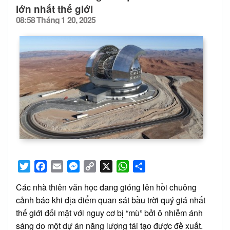
lớn nhất thế giới
08:58 Tháng 1 20, 2025
Posted
on
Twitter
Facebook
Email
Messenger
Copy
X
WhatsApp
Share
Link
Các nhà thiên văn học đang gióng lên hồi chuông
cảnh báo khi địa điểm quan sát bầu trời quý giá nhất
thế giới đối mặt với nguy cơ bị “mù” bởi ô nhiễm ánh
sáng do một dự án năng lượng tái tạo được đề xuất.