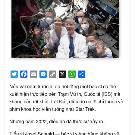
Twitter
Facebook
Email
Messenger
Copy
X
WhatsApp
Share
Link
Nếu vài năm trước ai đó nói rằng một bác sĩ có thể
xuất hiện trực tiếp trên Trạm Vũ trụ Quốc tế (ISS) mà
không cần rời khỏi Trái Đất, điều đó có lẽ chỉ thuộc về
phim khoa học viễn tưởng như Star Trek.
Nhưng năm 2022, điều đó đã thực sự xảy ra.
Tiến sĩ Josef Schmid — bác sĩ y học hàng không vũ