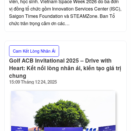
viên, học sinh. Vietnam Space Week 2026 do ba đơn
vị đồng tổ chức gồm Innovation Services Center (ISC),
Saigon Times Foundation và STEAMZone. Ban Tổ
chức trân trọng cảm ơn các…
Cam Kết Lòng Nhân Ái
Golf ACB Invitational 2025 – Drive with
Heart: Kết nối lòng nhân ái, kiến tạo giá trị
chung
15:09 Tháng 12 24, 2025
Posted
on