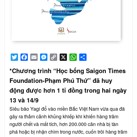
Twitter
Facebook
Email
Messenger
Copy
X
WhatsApp
Share
Link
*Chương trình “Học bổng Saigon Times
Foundation-Phạm Phú Thứ” đã huy
động được hơn 1 tỉ đồng trong hai ngày
13 và 14/9
Siêu bão Yagi đổ vào miền Bắc Việt Nam vừa qua đã
gây ra thảm cảnh khủng khiếp khi khiến hàng trăm
người chết và mất tích, hơn 200.000 căn nhà bị tàn
phá hoặc bị nhận chìm trong nước, cuốn trôi hàng trăm