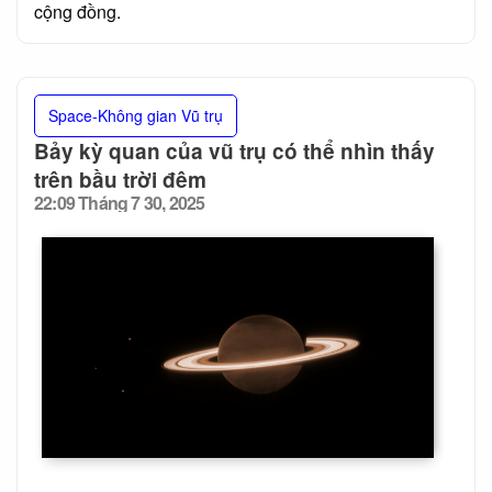
cộng đồng.
Space-Không gian Vũ trụ
Bảy kỳ quan của vũ trụ có thể nhìn thấy
trên bầu trời đêm
22:09 Tháng 7 30, 2025
Posted
on