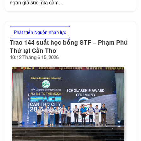
ngàn gia súc, gia cầm…
Phát triển Nguồn nhân lực
Trao 144 suất học bổng STF – Phạm Phú
Thứ tại Cần Thơ
10:12 Tháng 6 15, 2026
Posted
on