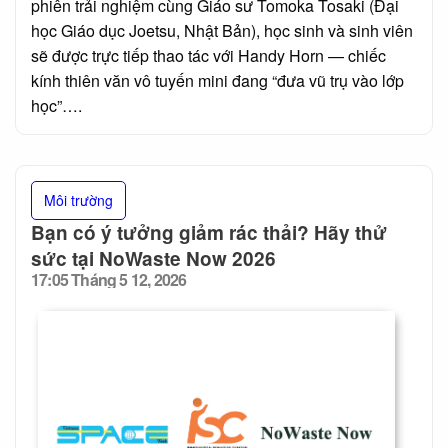
phiên trải nghiệm cùng Giáo sư Tomoka Tosaki (Đại
học Giáo dục Joetsu, Nhật Bản), học sinh và sinh viên
sẽ được trực tiếp thao tác với Handy Horn — chiếc
kính thiên văn vô tuyến mini đang “đưa vũ trụ vào lớp
học”….
Môi trường
Bạn có ý tưởng giảm rác thải? Hãy thử
sức tại NoWaste Now 2026
17:05 Tháng 5 12, 2026
Posted
on