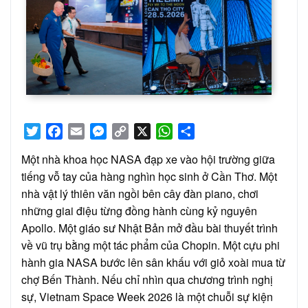
Twitter
Facebook
Email
Messenger
Copy
X
WhatsApp
Share
Link
Một nhà khoa học NASA đạp xe vào hội trường giữa
tiếng vỗ tay của hàng nghìn học sinh ở Cần Thơ. Một
nhà vật lý thiên văn ngồi bên cây đàn piano, chơi
những giai điệu từng đồng hành cùng kỷ nguyên
Apollo. Một giáo sư Nhật Bản mở đầu bài thuyết trình
về vũ trụ bằng một tác phẩm của Chopin. Một cựu phi
hành gia NASA bước lên sân khấu với giỏ xoài mua từ
chợ Bến Thành. Nếu chỉ nhìn qua chương trình nghị
sự, Vietnam Space Week 2026 là một chuỗi sự kiện