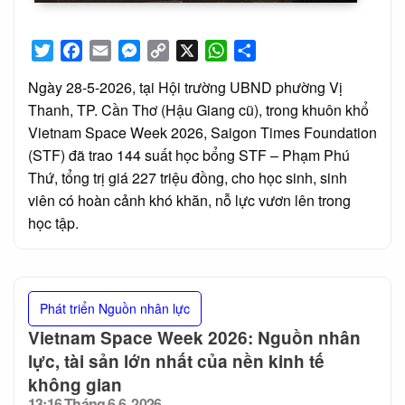
Twitter
Facebook
Email
Messenger
Copy
X
WhatsApp
Share
Link
Ngày 28-5-2026, tại Hội trường UBND phường Vị
Thanh, TP. Cần Thơ (Hậu Giang cũ), trong khuôn khổ
Vietnam Space Week 2026, Saigon Times Foundation
(STF) đã trao 144 suất học bổng STF – Phạm Phú
Thứ, tổng trị giá 227 triệu đồng, cho học sinh, sinh
viên có hoàn cảnh khó khăn, nỗ lực vươn lên trong
học tập.
Phát triển Nguồn nhân lực
Vietnam Space Week 2026: Nguồn nhân
lực, tài sản lớn nhất của nền kinh tế
không gian
13:16 Tháng 6 6, 2026