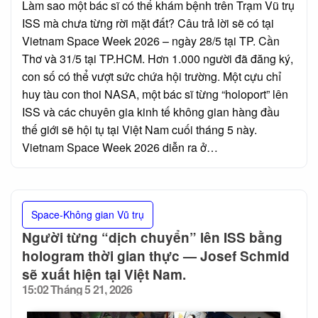
Làm sao một bác sĩ có thể khám bệnh trên Trạm Vũ trụ
ISS mà chưa từng rời mặt đất? Câu trả lời sẽ có tại
Vietnam Space Week 2026 – ngày 28/5 tại TP. Cần
Thơ và 31/5 tại TP.HCM. Hơn 1.000 người đã đăng ký,
con số có thể vượt sức chứa hội trường. Một cựu chỉ
huy tàu con thoi NASA, một bác sĩ từng “holoport” lên
ISS và các chuyên gia kinh tế không gian hàng đầu
thế giới sẽ hội tụ tại Việt Nam cuối tháng 5 này.
Vietnam Space Week 2026 diễn ra ở…
Space-Không gian Vũ trụ
Người từng “dịch chuyển” lên ISS bằng
hologram thời gian thực — Josef Schmid
sẽ xuất hiện tại Việt Nam.
15:02 Tháng 5 21, 2026
Posted
on