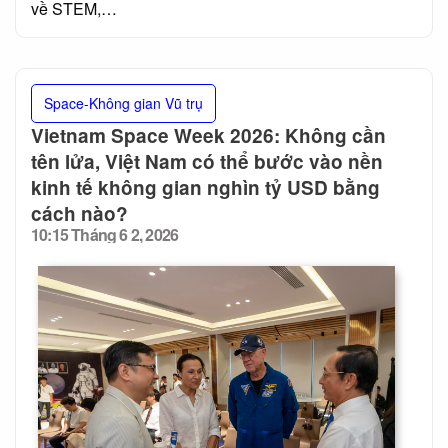
về STEM,…
Space-Không gian Vũ trụ
Vietnam Space Week 2026: Không cần
tên lửa, Việt Nam có thể bước vào nền
kinh tế không gian nghìn tỷ USD bằng
cách nào?
10:15 Tháng 6 2, 2026
Posted
on