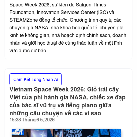
Space Week 2026, sự kiện do Saigon Times
Foundation, Innovation Services Center (ISC) và
STEAMZone đồng tổ chức. Chương trình quy tụ các
chuyên gia NASA, nhà khoa học quốc tế, chuyên gia
kinh tế không gian, nhà hoạch định chính sách, doanh
nhân và giới học thuật để cùng thảo luận về một lĩnh
vực được dự báo…
Cam Kết Lòng Nhân Ái
Vietnam Space Week 2026: Giỏ trái cây
Việt của phi hành gia NASA, chiếc xe đạp
của bác sĩ vũ trụ và tiếng piano giữa
những câu chuyện về các vì sao
15:38 Tháng 6 5, 2026
Posted
on