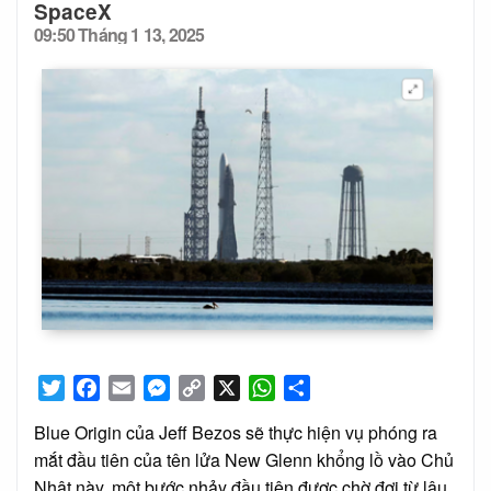
SpaceX
09:50 Tháng 1 13, 2025
Posted
on
Twitter
Facebook
Email
Messenger
Copy
X
WhatsApp
Share
Link
Blue Origin của Jeff Bezos sẽ thực hiện vụ phóng ra
mắt đầu tiên của tên lửa New Glenn khổng lồ vào Chủ
Nhật này, một bước nhảy đầu tiên được chờ đợi từ lâu