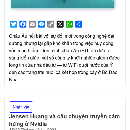
Twitter
Facebook
Email
Messenger
Copy
X
WhatsApp
Share
Link
Châu Âu nổi bật với sự đổi mới trong công nghệ đại
dương nhưng lại gặp khó khăn trong việc huy động
vốn mạo hiểm. Liên minh châu Âu (EU) đã đưa ra
sáng kiến giúp một số công ty khởi nghiệp giành được
lòng tin của nhà đầu tư — từ WiFi dưới nước của Ý
đến các trang trại nuôi cá kết hợp trồng cây ở Bồ Đào
Nha.
Nhân vật
Jensen Huang và câu chuyện truyền cảm
hứng ở Nvidia
15:38 Tháng 12 11, 2024