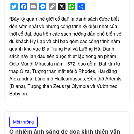
Twitter
Facebook
Email
Messenger
Copy
X
WhatsApp
Share
Link
“Bảy kỳ quan thế giới cổ đại” là danh sách được biết
đến sớm nhất về những công trình kỳ diệu nhất của
thời cổ đại, dựa trên các sách hướng dẫn phổ biến với
du khách Hy Lạp và chỉ bao gồm các công trình nằm
quanh khu vực Địa Trung Hải và Lưỡng Hà. Danh
sách này lần đầu tiên được thiết lập trong ấn phẩm
Octo Mundi Miracula năm 1572, bao gồm: Đại kim tự
tháp Giza, Tượng thần mặt trời ở Rhodes, Hải đăng
Alexandria, Lăng mộ Halicarnassus, Đền thờ Artemis
(Diana), Tượng thần Zeus tại Olympia và Vườn treo
Babylon.
Môi trường
Ô nhiễm ánh sáng đe dọa kính thiên văn