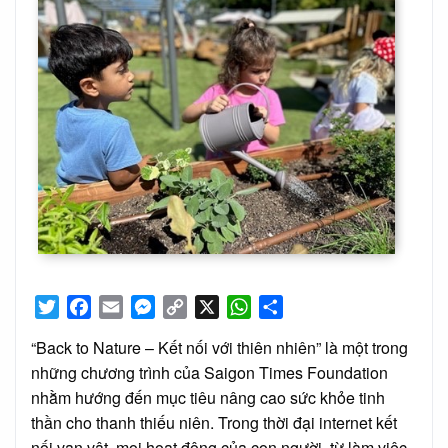
Twitter
Facebook
Email
Messenger
Copy
X
WhatsApp
Share
Link
“Back to Nature – Kết nối với thiên nhiên” là một trong
những chương trình của Saigon Times Foundation
nhằm hướng đến mục tiêu nâng cao sức khỏe tinh
thần cho thanh thiếu niên. Trong thời đại internet kết
nối vạn vật, mọi hoạt động của con người, từ làm việc,