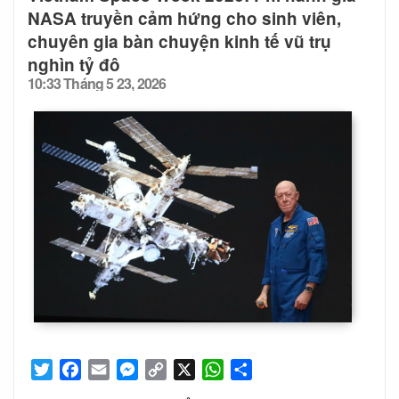
NASA truyền cảm hứng cho sinh viên,
chuyên gia bàn chuyện kinh tế vũ trụ
nghìn tỷ đô
10:33 Tháng 5 23, 2026
Posted
on
Twitter
Facebook
Email
Messenger
Copy
X
WhatsApp
Share
Link