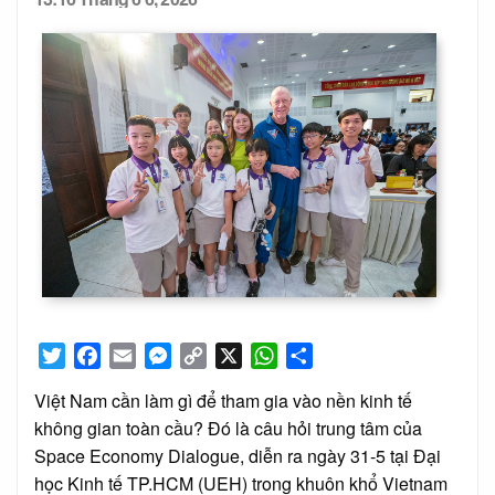
Posted
on
Twitter
Facebook
Email
Messenger
Copy
X
WhatsApp
Share
Link
Việt Nam cần làm gì để tham gia vào nền kinh tế
không gian toàn cầu? Đó là câu hỏi trung tâm của
Space Economy Dialogue, diễn ra ngày 31-5 tại Đại
học Kinh tế TP.HCM (UEH) trong khuôn khổ Vietnam