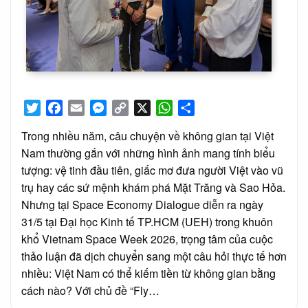
Twitter
Facebook
Email
Messenger
Copy
X
WhatsApp
Share
Link
Trong nhiều năm, câu chuyện về không gian tại Việt
Nam thường gắn với những hình ảnh mang tính biểu
tượng: vệ tinh đầu tiên, giấc mơ đưa người Việt vào vũ
trụ hay các sứ mệnh khám phá Mặt Trăng và Sao Hỏa.
Nhưng tại Space Economy Dialogue diễn ra ngày
31/5 tại Đại học Kinh tế TP.HCM (UEH) trong khuôn
khổ Vietnam Space Week 2026, trọng tâm của cuộc
thảo luận đã dịch chuyển sang một câu hỏi thực tế hơn
nhiều: Việt Nam có thể kiếm tiền từ không gian bằng
cách nào? Với chủ đề “Fly…