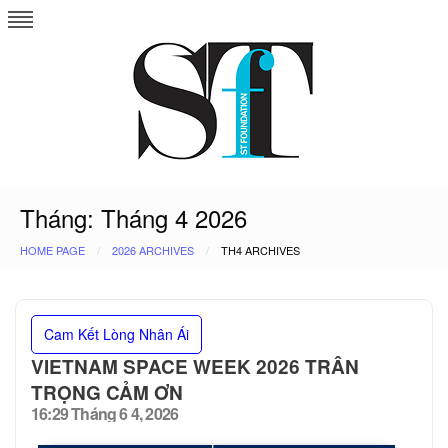
Skip
to
content
Tháng:
Tháng 4 2026
HOME PAGE
2026 ARCHIVES
TH4 ARCHIVES
Cam Kết Lòng Nhân Ái
VIETNAM SPACE WEEK 2026 TRÂN
TRỌNG CẢM ƠN
16:29 Tháng 6 4, 2026
Posted
on