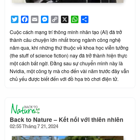
Twitter
Facebook
Email
Messenger
Copy
X
WhatsApp
Share
Link
Cuộc cách mạng trí thông minh nhân tạo (AI) đã trở
thành câu chuyện lớn nhất trong ngành công nghệ
năm qua, khi những thứ thuộc về khoa học viễn tưởng
(the stuff of science fiction) nay đã trở thành hiện thực
một cách bất ngờ. Đằng sau sự chuyển mình này là
Nvidia, một công ty mà cho đến vài năm trước đây vẫn
chủ yếu được biết đến với đồ họa trò chơi điện tử.
Back to Nature – Kết nối với thiên nhiên
02:55 Tháng 7 21, 2024
Posted
on