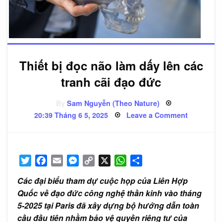
Thiết bị đọc não làm dấy lên các
tranh cãi đạo đức
By
Sam Nguyễn (Theo Nature)
Posted
on
20:39 Tháng 6 5, 2025
Leave a Comment
on
Thiết
bị
đọc
não
làm
dấy
Twitter
Facebook
Email
Messenger
Copy
X
WhatsApp
Share
lên
các
Link
tranh
Các đại biểu tham dự cuộc họp của Liên Hợp
cãi
đạo
Quốc về đạo đức công nghệ thần kinh vào tháng
đức
5-2025 tại Paris đã xây dựng bộ hướng dẫn toàn
cầu đầu tiên nhằm bảo vệ quyền riêng tư của