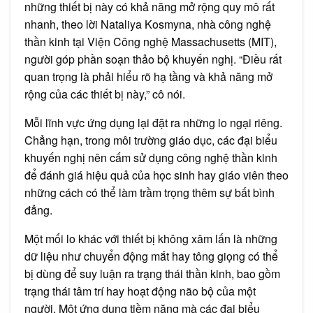
những thiết bị này có khả năng mở rộng quy mô rất
nhanh, theo lời Nataliya Kosmyna, nhà công nghệ
thần kinh tại Viện Công nghệ Massachusetts (MIT),
người góp phần soạn thảo bộ khuyến nghị. “Điều rất
quan trọng là phải hiểu rõ hạ tầng và khả năng mở
rộng của các thiết bị này,” cô nói.
Mỗi lĩnh vực ứng dụng lại đặt ra những lo ngại riêng.
Chẳng hạn, trong môi trường giáo dục, các đại biểu
khuyến nghị nên cấm sử dụng công nghệ thần kinh
để đánh giá hiệu quả của học sinh hay giáo viên theo
những cách có thể làm trầm trọng thêm sự bất bình
đẳng.
Một mối lo khác với thiết bị không xâm lấn là những
dữ liệu như chuyển động mắt hay tông giọng có thể
bị dùng để suy luận ra trạng thái thần kinh, bao gồm
trạng thái tâm trí hay hoạt động não bộ của một
người. Một ứng dụng tiềm năng mà các đại biểu