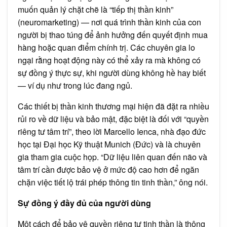
muốn quản lý chặt chẽ là “tiếp thị thần kinh”
(neuromarketing) — nơi quá trình thần kinh của con
người bị thao túng để ảnh hưởng đến quyết định mua
hàng hoặc quan điểm chính trị. Các chuyên gia lo
ngại rằng hoạt động này có thể xảy ra mà không có
sự đồng ý thực sự, khi người dùng không hề hay biết
— ví dụ như trong lúc đang ngủ.
Các thiết bị thần kinh thương mại hiện đã đặt ra nhiều
rủi ro về dữ liệu và bảo mật, đặc biệt là đối với “quyền
riêng tư tâm trí”, theo lời Marcello Ienca, nhà đạo đức
học tại Đại học Kỹ thuật Munich (Đức) và là chuyên
gia tham gia cuộc họp. “Dữ liệu liên quan đến não và
tâm trí cần được bảo vệ ở mức độ cao hơn để ngăn
chặn việc tiết lộ trái phép thông tin tinh thần,” ông nói.
Sự đồng ý đầy đủ của người dùng
Một cách để bảo vệ quyền riêng tư tinh thần là thông