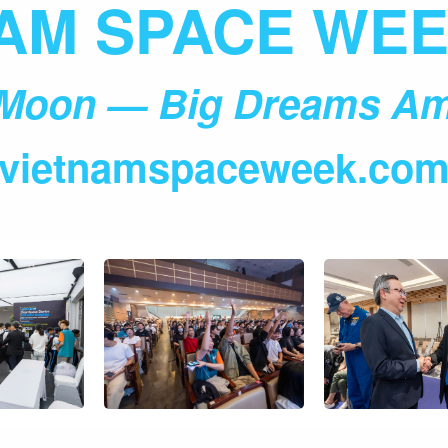
AM SPACE WEE
e Moon — Big Dreams Am
vietnamspaceweek.co