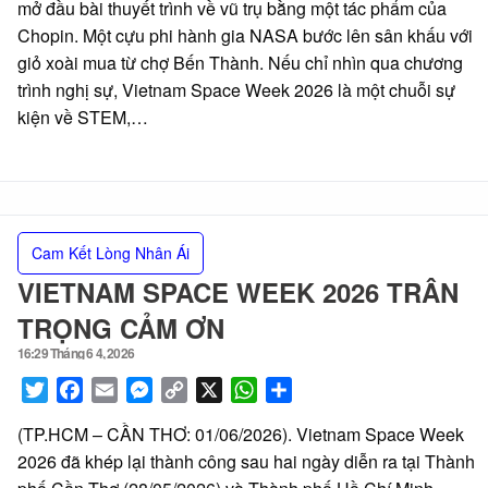
mở đầu bài thuyết trình về vũ trụ bằng một tác phẩm của
Chopin. Một cựu phi hành gia NASA bước lên sân khấu với
giỏ xoài mua từ chợ Bến Thành. Nếu chỉ nhìn qua chương
trình nghị sự, Vietnam Space Week 2026 là một chuỗi sự
kiện về STEM,…
Cam Kết Lòng Nhân Ái
VIETNAM SPACE WEEK 2026 TRÂN
TRỌNG CẢM ƠN
16:29 Tháng 6 4, 2026
Posted
on
Twitter
Facebook
Email
Messenger
Copy
X
WhatsApp
Share
Link
(TP.HCM – CẦN THƠ: 01/06/2026). Vietnam Space Week
2026 đã khép lại thành công sau hai ngày diễn ra tại Thành