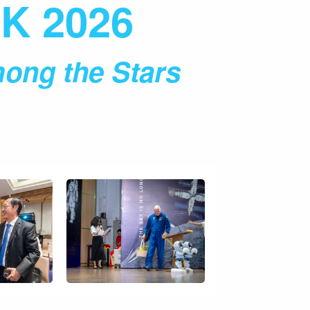
K 2026
ong the Stars
m