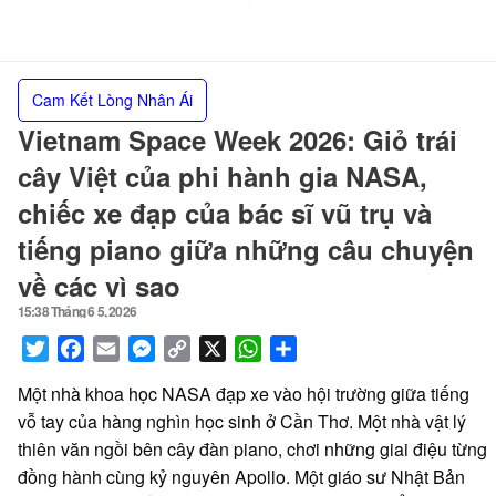
Cam Kết Lòng Nhân Ái
Vietnam Space Week 2026: Giỏ trái
cây Việt của phi hành gia NASA,
chiếc xe đạp của bác sĩ vũ trụ và
tiếng piano giữa những câu chuyện
về các vì sao
15:38 Tháng 6 5, 2026
Posted
on
Twitter
Facebook
Email
Messenger
Copy
X
WhatsApp
Share
Link
Một nhà khoa học NASA đạp xe vào hội trường giữa tiếng
vỗ tay của hàng nghìn học sinh ở Cần Thơ. Một nhà vật lý
thiên văn ngồi bên cây đàn piano, chơi những giai điệu từng
đồng hành cùng kỷ nguyên Apollo. Một giáo sư Nhật Bản