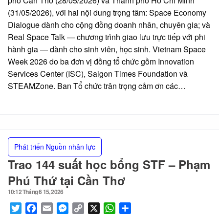
phố Cần Thơ (28/05/2026) và Thành phố Hồ Chí Minh
(31/05/2026), với hai nội dung trọng tâm: Space Economy
Dialogue dành cho cộng đồng doanh nhân, chuyên gia; và
Real Space Talk — chương trình giao lưu trực tiếp với phi
hành gia — dành cho sinh viên, học sinh. Vietnam Space
Week 2026 do ba đơn vị đồng tổ chức gồm Innovation
Services Center (ISC), Saigon Times Foundation và
STEAMZone. Ban Tổ chức trân trọng cảm ơn các…
Phát triển Nguồn nhân lực
Trao 144 suất học bổng STF – Phạm
Phú Thứ tại Cần Thơ
10:12 Tháng 6 15, 2026
Posted
on
Twitter
Facebook
Email
Messenger
Copy
X
WhatsApp
Share