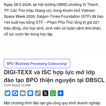
Link
Ngày 28-5-2026, tại Hội trường UBND phường Vị Thanh,
TP. Cần Thơ (Hậu Giang cũ), trong khuôn khổ Vietnam
Space Week 2026, Saigon Times Foundation (STF) đã trao
144 suất học bổng STF – Phạm Phú Thứ, tổng trị giá 227
triệu đồng, cho học sinh, sinh viên có hoàn cảnh khó khăn,
nỗ lực vươn lên trong học tập.
BPO (Business Processing Outsourcing)
DIGI-TEXX và ISC hợp lực mở lớp
đào tạo BPO thiện nguyện tại ĐBSCL
21:00 Tháng 2 10, 2026
Posted
on
Twitter
Facebook
Email
Messenger
Copy
X
WhatsApp
Share
Link
Một chương trình đào tạo gia công quy trình doanh nghiệp