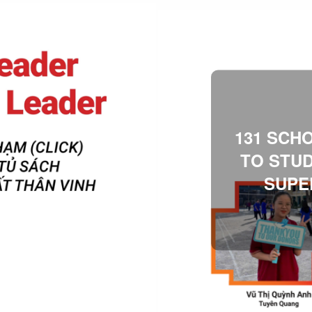
131 SCH
TO STU
SUPE