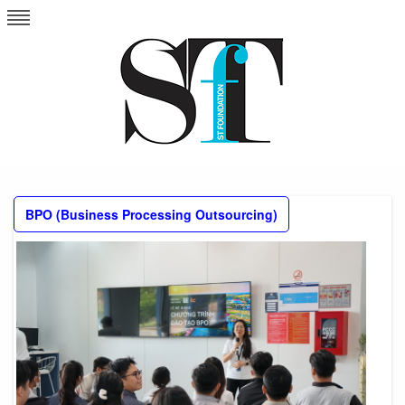
Skip
to
content
BPO (Business Processing Outsourcing)