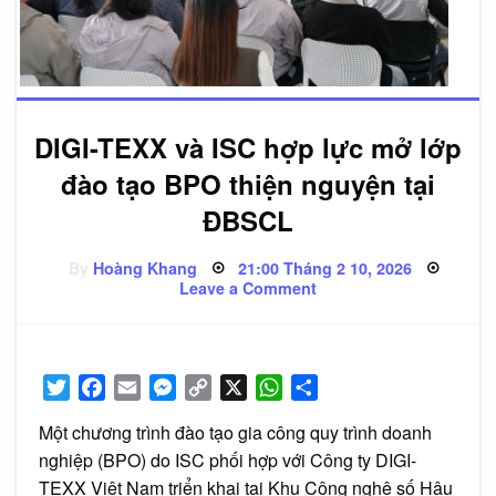
DIGI-TEXX và ISC hợp lực mở lớp
đào tạo BPO thiện nguyện tại
ĐBSCL
Posted
By
Hoàng Khang
21:00 Tháng 2 10, 2026
on
on
Leave a Comment
DIGI-
TEXX
và
ISC
hợp
lực
Twitter
Facebook
Email
Messenger
Copy
X
WhatsApp
Share
mở
lớp
Link
đào
Một chương trình đào tạo gia công quy trình doanh
tạo
BPO
nghiệp (BPO) do ISC phối hợp với Công ty DIGI-
thiện
TEXX Việt Nam triển khai tại Khu Công nghệ số Hậu
nguyện