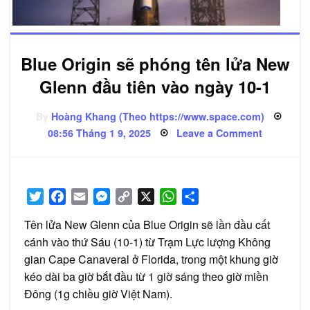
Blue Origin sẽ phóng tên lửa New
Glenn đầu tiên vào ngày 10-1
By
Hoàng Khang (Theo https://www.space.com)
Posted
on
08:56 Tháng 1 9, 2025
Leave a Comment
on
Blue
Origin
sẽ
phóng
tên
lửa
Twitter
Facebook
Email
Messenger
Copy
X
WhatsApp
Share
New
Glenn
Link
đầu
Tên lửa New Glenn của Blue Origin sẽ lần đầu cất
tiên
vào
cánh vào thứ Sáu (10-1) từ Trạm Lực lượng Không
ngày
10-
gian Cape Canaveral ở Florida, trong một khung giờ
1
kéo dài ba giờ bắt đầu từ 1 giờ sáng theo giờ miền
Đông (1g chiều giờ Việt Nam).