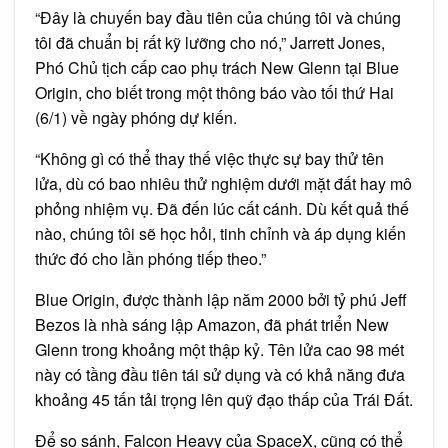
“Đây là chuyến bay đầu tiên của chúng tôi và chúng
tôi đã chuẩn bị rất kỹ lưỡng cho nó,” Jarrett Jones,
Phó Chủ tịch cấp cao phụ trách New Glenn tại Blue
Origin, cho biết trong một thông báo vào tối thứ Hai
(6/1) về ngày phóng dự kiến.
“Không gì có thể thay thế việc thực sự bay thử tên
lửa, dù có bao nhiêu thử nghiệm dưới mặt đất hay mô
phỏng nhiệm vụ. Đã đến lúc cất cánh. Dù kết quả thế
nào, chúng tôi sẽ học hỏi, tinh chỉnh và áp dụng kiến
thức đó cho lần phóng tiếp theo.”
Blue Origin, được thành lập năm 2000 bởi tỷ phú Jeff
Bezos là nhà sáng lập Amazon, đã phát triển New
Glenn trong khoảng một thập kỷ. Tên lửa cao 98 mét
này có tầng đầu tiên tái sử dụng và có khả năng đưa
khoảng 45 tấn tải trọng lên quỹ đạo thấp của Trái Đất.
Để so sánh, Falcon Heavy của SpaceX, cũng có thể