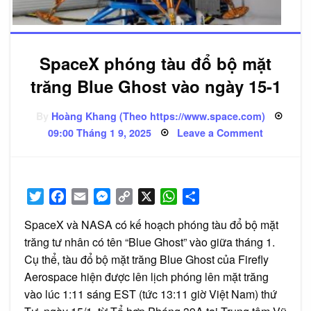
SpaceX phóng tàu đổ bộ mặt
trăng Blue Ghost vào ngày 15-1
By
Hoàng Khang (Theo https://www.space.com)
Posted
on
09:00 Tháng 1 9, 2025
Leave a Comment
on
SpaceX
phóng
tàu
đổ
bộ
mặt
Twitter
Facebook
Email
Messenger
Copy
X
WhatsApp
Share
trăng
Blue
Link
Ghost
SpaceX và NASA có kế hoạch phóng tàu đổ bộ mặt
vào
ngày
trăng tư nhân có tên “Blue Ghost” vào giữa tháng 1.
15-
1
Cụ thể, tàu đổ bộ mặt trăng Blue Ghost của Firefly
Aerospace hiện được lên lịch phóng lên mặt trăng
vào lúc 1:11 sáng EST (tức 13:11 giờ Việt Nam) thứ