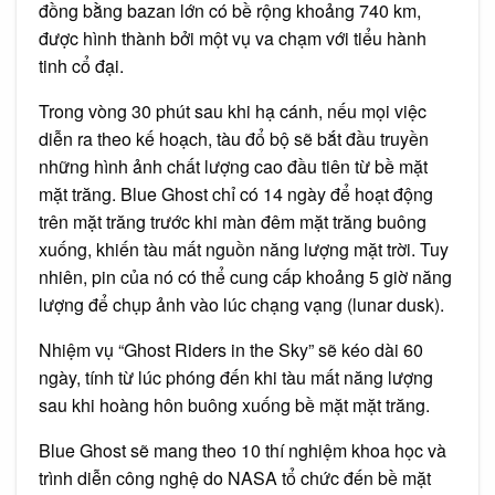
đồng bằng bazan lớn có bề rộng khoảng 740 km,
được hình thành bởi một vụ va chạm với tiểu hành
tinh cổ đại.
Trong vòng 30 phút sau khi hạ cánh, nếu mọi việc
diễn ra theo kế hoạch, tàu đổ bộ sẽ bắt đầu truyền
những hình ảnh chất lượng cao đầu tiên từ bề mặt
mặt trăng. Blue Ghost chỉ có 14 ngày để hoạt động
trên mặt trăng trước khi màn đêm mặt trăng buông
xuống, khiến tàu mất nguồn năng lượng mặt trời. Tuy
nhiên, pin của nó có thể cung cấp khoảng 5 giờ năng
lượng để chụp ảnh vào lúc chạng vạng (lunar dusk).
Nhiệm vụ “Ghost Riders in the Sky” sẽ kéo dài 60
ngày, tính từ lúc phóng đến khi tàu mất năng lượng
sau khi hoàng hôn buông xuống bề mặt mặt trăng.
Blue Ghost sẽ mang theo 10 thí nghiệm khoa học và
trình diễn công nghệ do NASA tổ chức đến bề mặt