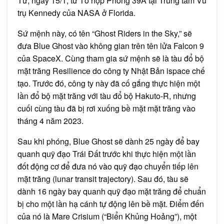
Tư, ngày 15/1, từ Tổ hợp Phóng 39A tại Trung tâm Vũ
trụ Kennedy của NASA ở Florida.
Sứ mệnh này, có tên “Ghost Riders in the Sky,” sẽ
đưa Blue Ghost vào không gian trên tên lửa Falcon 9
của SpaceX. Cùng tham gia sứ mệnh sẽ là tàu đổ bộ
mặt trăng Resilience do công ty Nhật Bản ispace chế
tạo. Trước đó, công ty này đã cố gắng thực hiện một
lần đổ bộ mặt trăng với tàu đổ bộ Hakuto-R, nhưng
cuối cùng tàu đã bị rơi xuống bề mặt mặt trăng vào
tháng 4 năm 2023.
Sau khi phóng, Blue Ghost sẽ dành 25 ngày để bay
quanh quỹ đạo Trái Đất trước khi thực hiện một lần
đốt động cơ để đưa nó vào quỹ đạo chuyển tiếp lên
mặt trăng (lunar transit trajectory). Sau đó, tàu sẽ
dành 16 ngày bay quanh quỹ đạo mặt trăng để chuẩn
bị cho một lần hạ cánh tự động lên bề mặt. Điểm đến
của nó là Mare Crisium (“Biển Khủng Hoảng”), một