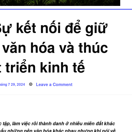
ự kết nối để giữ
 văn hóa và thúc
 triển kinh tế
on
d
Leave a Comment
háng 7 29, 2024
Áo
Bà
Ba:
Sự
kết
nối
để
giữ
gìn
c tập, làm việc rồi thành danh ở nhiều miền đất khác
bản
sắc
hấu những nền văn hóa khác nhau nhưng khi nói về