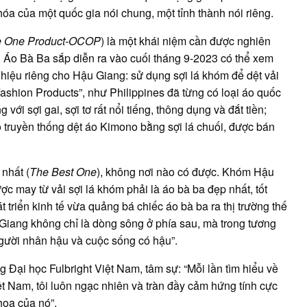
 hóa của một quốc gia nói chung, một tỉnh thành nói riêng.
 One Product-OCOP
) là một khái niệm cần được nghiên
l Áo Bà Ba sắp diễn ra vào cuối tháng 9-2023 có thể xem
hiệu riêng cho Hậu Giang: sử dụng sợi lá khóm để dệt vải
ashion Products”, như Philippines đã từng có loại áo quốc
ới sợi gai, sợi tơ rất nổi tiếng, thông dụng và đắt tiền;
truyền thống dệt áo Kimono bằng sợi lá chuối, được bán
nhất (
The Best One
), không nơi nào có được. Khóm Hậu
c may từ vải sợi lá khóm phải là áo bà ba đẹp nhất, tốt
 triển kinh tế vừa quảng bá chiếc áo bà ba ra thị trường thế
u Giang không chỉ là dòng sông ở phía sau, mà trong tương
người nhân hậu và cuộc sống có hậu”.
ng Đại học Fulbright Việt Nam, tâm sự: “Mỗi lần tìm hiểu về
t Nam, tôi luôn ngạc nhiên và tràn đầy cảm hứng tính cực
hoa của nó”.