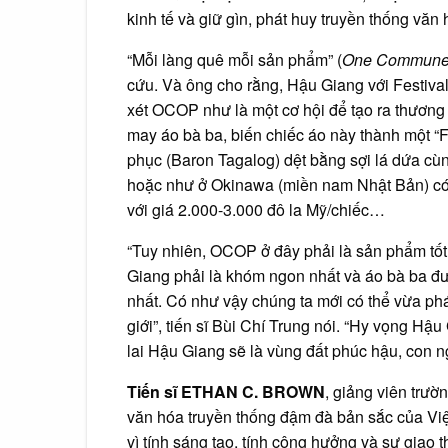
kinh tế và giữ gìn, phát huy truyền thống văn
“Mỗi làng quê mỗi sản phẩm” (
One Commune
cứu. Và ông cho rằng, Hậu Giang với Festiva
xét OCOP như là một cơ hội để tạo ra thương 
may áo bà ba, biến chiếc áo này thành một “F
phục (Baron Tagalog) dệt bằng sợi lá dứa cùng v
hoặc như ở Okinawa (miền nam Nhật Bản) có 
với giá 2.000-3.000 đô la Mỹ/chiếc…
“Tuy nhiên, OCOP ở đây phải là sản phẩm tốt 
Giang phải là khóm ngon nhất và áo bà ba đượ
nhất. Có như vậy chúng ta mới có thể vừa phát
giới”, tiến sĩ Bùi Chí Trung nói. “Hy vọng Hậ
lai Hậu Giang sẽ là vùng đất phúc hậu, con 
Tiến sĩ
ETHAN C. BROWN
, giảng viên trườ
văn hóa truyền thống đậm đà bản sắc của Việ
vì tính sáng tạo, tính cộng hưởng và sự giao t