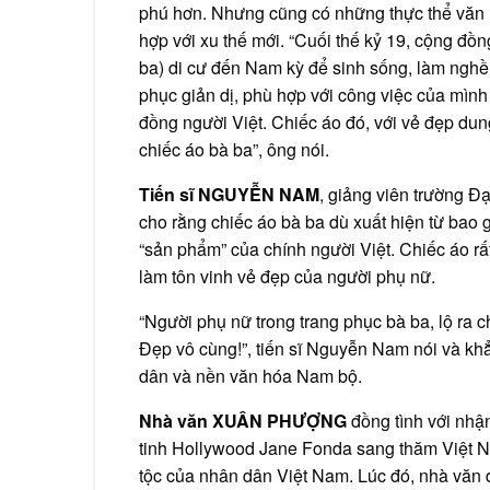
phú hơn. Nhưng cũng có những thực thể văn h
hợp với xu thế mới. “Cuối thế kỷ 19, cộng đồ
ba) di cư đến Nam kỳ để sinh sống, làm nghề
phục giản dị, phù hợp với công việc của mình
đồng người Việt. Chiếc áo đó, với vẻ đẹp dun
chiếc áo bà ba”, ông nói.
Tiến sĩ NGUYỄN NAM
, giảng viên trường Đ
cho rằng chiếc áo bà ba dù xuất hiện từ bao g
“sản phẩm” của chính người Việt. Chiếc áo r
làm tôn vinh vẻ đẹp của người phụ nữ.
“Người phụ nữ trong trang phục bà ba, lộ ra c
Đẹp vô cùng!”, tiến sĩ Nguyễn Nam nói và khẳn
dân và nền văn hóa Nam bộ.
Nhà văn XUÂN PHƯỢNG
đồng tình với nhậ
tinh Hollywood Jane Fonda sang thăm Việt N
tộc của nhân dân Việt Nam. Lúc đó, nhà văn 