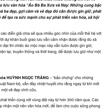
văn
hóa
iao lưu văn hóa “Áo Bà Ba Xưa và Nay: Những cung bậc
và
 ba đẹp, gợi cảm và vẻ đẹp đó cần được gìn giữ, phát
thúc
đẩy
 để tạo ra sức mạnh cho sự phát triển văn hóa, xã hội
phát
triển
kinh
tế
các diễn giả chia sẻ qua nhiều góc nhìn của mỗi thế hệ với
i dự khán buổi giao lưu vẫn cảm nhận được rằng dù xã
n đại thì chiếc áo mộc mạc này vẫn luôn được gìn giữ,
iện tại, truyền thống và thời trang, để được lưu giữ như một
n hóa HUỲNH NGỌC TRẢNG
– “bảo chứng” cho những
huật Nam bộ, vẫn đầy nhiệt huyết cho rằng ngay từ khi mới
g một vẻ đẹp vĩnh cửu.
hát triển cùng với vùng đất này từ hơn 300 năm qua. Các
tiếp nhận một nền văn hóa mới, để làm cho cuộc sống phong