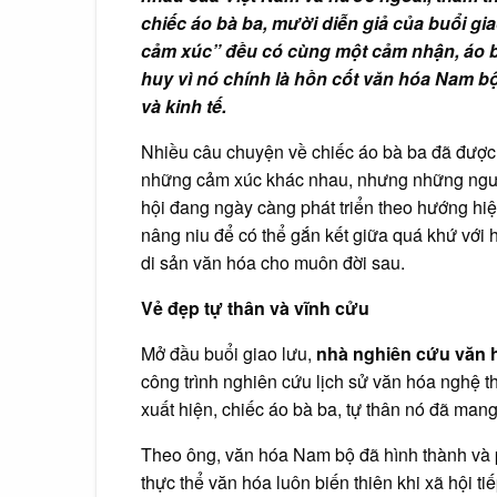
chiếc áo bà ba, mười diễn giả của buổi g
cảm xúc” đều có cùng một cảm nhận, áo bà
huy vì nó chính là hồn cốt văn hóa Nam bộ
và kinh tế.
Nhiều câu chuyện về chiếc áo bà ba đã được 
những cảm xúc khác nhau, nhưng những ngườ
hội đang ngày càng phát triển theo hướng hiệ
nâng niu để có thể gắn kết giữa quá khứ với h
di sản văn hóa cho muôn đời sau.
Vẻ đẹp tự thân và vĩnh cửu
Mở đầu buổi giao lưu,
nhà nghiên cứu vă
công trình nghiên cứu lịch sử văn hóa nghệ t
xuất hiện, chiếc áo bà ba, tự thân nó đã man
Theo ông, văn hóa Nam bộ đã hình thành và p
thực thể văn hóa luôn biến thiên khi xã hội 