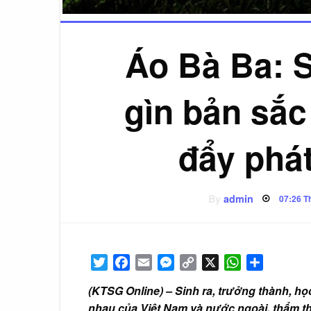
Áo Bà Ba: S
gìn bản sắc
đẩy phát
By
admin
Poste
07:26 T
on
Twitter
Facebook
Email
Messenger
Copy
X
WhatsApp
Share
Link
(KTSG Online) – Sinh ra, trưởng thành, họ
nhau của Việt Nam và nước ngoài, thẩm t