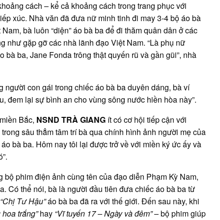
oảng cách – kể cả khoảng cách trong trang phục với
tiếp xúc. Nhà văn đã đưa nữ minh tinh đi may 3-4 bộ áo bà
ệt Nam, bà luôn “diện” áo bà ba để đi thăm quân dân ở các
cũng như gặp gỡ các nhà lãnh đạo Việt Nam. “Là phụ nữ
 bà ba, Jane Fonda trông thật quyến rũ và gần gũi”, nhà
 người con gái trong chiếc áo bà ba duyên dáng, bà ví
 đem lại sự bình an cho vùng sông nước hiền hòa này”.
 miền Bắc,
NSND TRÀ GIANG
ít có cơ hội tiếp cận với
i trong sâu thẳm tâm trí bà qua chính hình ảnh người mẹ của
 áo bà ba. Hôm nay tôi lại được trở về với miền ký ức ấy và
”.
ong bộ phim điện ảnh cùng tên của đạo diễn Phạm Kỳ Nam,
. Có thể nói, bà là người đầu tiên đưa chiếc áo bà ba từ
“Chị Tư Hậu”
áo bà ba đã ra với thế giới. Đến sau này, khi
 hoa trắng”
hay
“Vĩ tuyến 17 – Ngày và đêm”
– bộ phim giúp