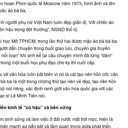
 Liên hoan Phim quốc tế Moscow năm 1973, hình ảnh và tên
iếc áo bà ba.
nh người phụ nữ Việt Nam luôn đẹp giản dị. Với chiếc áo
iền hậu trong đời thường”, NSND thổ lộ.
Đại học Mở TPHCM, trong lần thứ hai được mặc áo bà bà ba
gười dẫn chuyện trong buổi giao lưu, chuyên gia truyền
ổi loạn” khi anh kể lại câu chuyện mình đã từng “dám”
trong một buổi học phụ đạo cho kỳ thi cuối cấp.
 về văn hóa luôn bất biến vì nó là cái tạo nên hồn cốt, căn
 bà ba là một trong những thứ tạo nên vẻ đẹp, tạo nên hồn
 nói riêng, xác định ranh giới văn hóa quốc gia với các
ạc sĩ Lê Minh Tiến nói.
iển kinh tế “có hậu” và bền vững
m sinh sống và làm việc ở đất nước mặt trời mọc, hiện là
hấn mạnh sự gắn kết và tầm quan trọng giữa phát triển