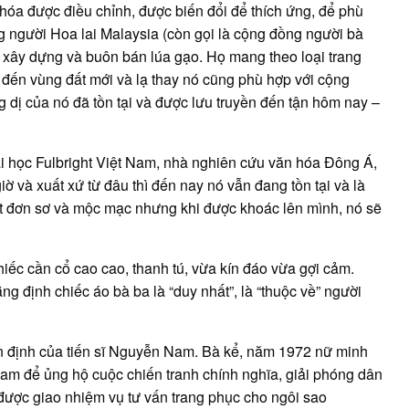
óa được điều chỉnh, được biến đổi để thích ứng, để phù
ng người Hoa lai Malaysia (còn gọi là cộng đồng người bà
 xây dựng và buôn bán lúa gạo. Họ mang theo loại trang
 đến vùng đất mới và lạ thay nó cũng phù hợp với cộng
g dị của nó đã tồn tại và được lưu truyền đến tận hôm nay –
ại học Fulbright Việt Nam, nhà nghiên cứu văn hóa Đông Á,
iờ và xuất xứ từ đâu thì đến nay nó vẫn đang tồn tại và là
ất đơn sơ và mộc mạc nhưng khi được khoác lên mình, nó sẽ
hiếc cần cổ cao cao, thanh tú, vừa kín đáo vừa gợi cảm.
g định chiếc áo bà ba là “duy nhất”, là “thuộc về” người
n định của tiến sĩ Nguyễn Nam. Bà kể, năm 1972 nữ minh
am để ủng hộ cuộc chiến tranh chính nghĩa, giải phóng dân
được giao nhiệm vụ tư vấn trang phục cho ngôi sao