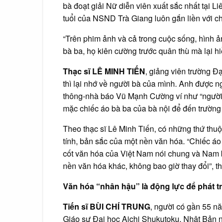
bà đoạt giải Nữ diễn viên xuất sắc nhất tại
tuổi của NSND Trà Giang luôn gắn liền với ch
“Trên phim ảnh và cả trong cuộc sống, hình ả
bà ba, họ kiên cường trước quân thù mà lại h
Thạc sĩ LÊ MINH TIẾN
, giảng viên trường 
thì lại nhớ về người bà của mình. Anh được n
thông-nhà báo Vũ Mạnh Cường ví như “người n
mặc chiếc áo bà ba của bà nội để đến trường 
Theo thạc sĩ Lê Minh Tiến, có những thứ thuộc
tính, bản sắc của một nền văn hóa. “Chiếc áo
cốt văn hóa của Việt Nam nói chung và Nam bộ
nền văn hóa khác, không bao giờ thay đổi”, th
Văn hóa “nhân hậu” là động lực để phát tr
Tiến sĩ BÙI CHÍ TRUNG
, người có gần 55 nă
Giáo sư Đại học Aichi Shukutoku, Nhật Bản n