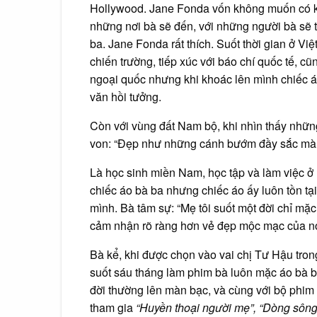
Hollywood. Jane Fonda vốn không muốn có kh
những nơi bà sẽ đến, với những người bà sẽ 
ba. Jane Fonda rất thích. Suốt thời gian ở Vi
chiến trường, tiếp xúc với báo chí quốc tế, 
ngoại quốc nhưng khi khoác lên mình chiếc áo
văn hồi tưởng.
Còn với vùng đất Nam bộ, khi nhìn thấy những
von: “Đẹp như những cánh bướm đầy sắc màu,
Là học sinh miền Nam, học tập và làm việc ở
chiếc áo bà ba nhưng chiếc áo ấy luôn tồn tạ
mình. Bà tâm sự: “Mẹ tôi suốt một đời chỉ mặc
cảm nhận rõ ràng hơn vẻ đẹp mộc mạc của nó
Bà kể, khi được chọn vào vai chị Tư Hậu tr
suốt sáu tháng làm phim bà luôn mặc áo bà ba
đời thường lên màn bạc, và cùng với bộ phim
tham gia
“Huyền thoại người mẹ”, “Dòng sông