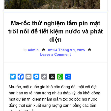
Ma-rốc thử nghiệm tấm pin mặt
trời nổi để tiết kiệm nước và phát
điện
Posted
By
admin
02:54 Tháng 9 1, 2025
on
on
Leave a Comment
Ma-
rốc
thử
nghiệm
tấm
pin
Twitter
Facebook
Email
Messenger
Copy
X
WhatsApp
Share
mặt
trời
Link
nổi
Ma-rốc, một quốc gia khô cằn đang đối mặt với đợt
để
tiết
hạn hán tồi tệ nhất trong nhiều thập kỷ, đã khởi động
kiệm
một dự án thí điểm nhằm giảm tốc độ bốc hơi nước
nước
và
đồng thời sản xuất năng lượng xanh bằng các tấm
phát
điện