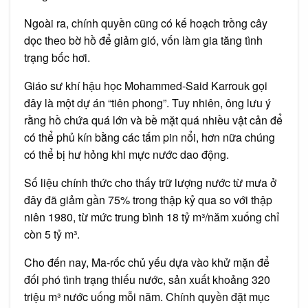
Ngoài ra, chính quyền cũng có kế hoạch trồng cây
dọc theo bờ hồ để giảm gió, vốn làm gia tăng tình
trạng bốc hơi.
Giáo sư khí hậu học Mohammed-Said Karrouk gọi
đây là một dự án “tiên phong”. Tuy nhiên, ông lưu ý
rằng hồ chứa quá lớn và bề mặt quá nhiều vật cản để
có thể phủ kín bằng các tấm pin nổi, hơn nữa chúng
có thể bị hư hỏng khi mực nước dao động.
Số liệu chính thức cho thấy trữ lượng nước từ mưa ở
đây đã giảm gần 75% trong thập kỷ qua so với thập
niên 1980, từ mức trung bình 18 tỷ m³/năm xuống chỉ
còn 5 tỷ m³.
Cho đến nay, Ma-rốc chủ yếu dựa vào khử mặn để
đối phó tình trạng thiếu nước, sản xuất khoảng 320
triệu m³ nước uống mỗi năm. Chính quyền đặt mục