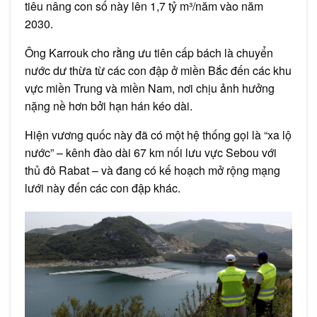
tiêu nâng con số này lên 1,7 tỷ m³/năm vào năm
2030.
Ông Karrouk cho rằng ưu tiên cấp bách là chuyển
nước dư thừa từ các con đập ở miền Bắc đến các khu
vực miền Trung và miền Nam, nơi chịu ảnh hưởng
nặng nề hơn bởi hạn hán kéo dài.
Hiện vương quốc này đã có một hệ thống gọi là “xa lộ
nước” – kênh đào dài 67 km nối lưu vực Sebou với
thủ đô Rabat – và đang có kế hoạch mở rộng mạng
lưới này đến các con đập khác.