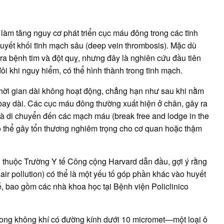
có
thể
làm
tăng
nguy
 làm tăng nguy cơ phát triển cục máu đông trong các tĩnh
cơ
hình
huyết khối tĩnh mạch sâu (deep vein thrombosis). Mặc dù
thành
ra bệnh tim và đột quỵ, nhưng đây là nghiên cứu đầu tiên
cục
máu
ôi khi nguy hiểm, có thể hình thành trong tĩnh mạch.
đông
thời gian dài không hoạt động, chẳng hạn như sau khi nằm
bay dài. Các cục máu đông thường xuất hiện ở chân, gây ra
và di chuyển đến các mạch máu (break free and lodge in the
có thể gây tổn thương nghiêm trọng cho cơ quan hoặc thậm
i thuộc Trường Y tế Công cộng Harvard dẫn đầu, gợi ý rằng
 air pollution) có thể là một yếu tố góp phần khác vào huyết
, bao gồm các nhà khoa học tại Bệnh viện Policlinico
trong không khí có đường kính dưới 10 micromet—một loại ô