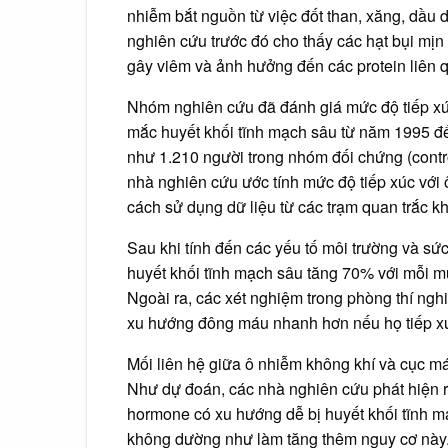
nhiễm bắt nguồn từ việc đốt than, xăng, dầu 
nghiên cứu trước đó cho thấy các hạt bụi mị
gây viêm và ảnh hưởng đến các protein liên 
Nhóm nghiên cứu đã đánh giá mức độ tiếp xú
mắc huyết khối tĩnh mạch sâu từ năm 1995 đ
như 1.210 người trong nhóm đối chứng (contro
nhà nghiên cứu ước tính mức độ tiếp xúc với
cách sử dụng dữ liệu từ các trạm quan trắc k
Sau khi tính đến các yếu tố môi trường và sứ
huyết khối tĩnh mạch sâu tăng 70% với mỗi m
Ngoài ra, các xét nghiệm trong phòng thí n
xu hướng đông máu nhanh hơn nếu họ tiếp xú
Mối liên hệ giữa ô nhiễm không khí và cục m
Như dự đoán, các nhà nghiên cứu phát hiện r
hormone có xu hướng dễ bị huyết khối tĩnh mạ
không dường như làm tăng thêm nguy cơ này