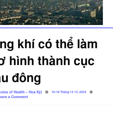
ng khí có thể làm
ơ hình thành cục
u đông
utes of Health – Hoa Kỳ)
Posted
10:18 Tháng 12 13, 2024
on
on
eave a Comment
Ô
nhiễm
không
khí