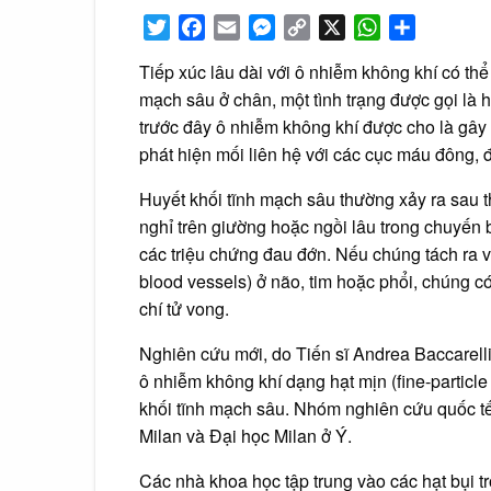
Twitter
Facebook
Email
Messenger
Copy
X
WhatsApp
Share
Link
Tiếp xúc lâu dài với ô nhiễm không khí có thể
mạch sâu ở chân, một tình trạng được gọi là 
trước đây ô nhiễm không khí được cho là gây 
phát hiện mối liên hệ với các cục máu đông, đ
Huyết khối tĩnh mạch sâu thường xảy ra sau 
nghỉ trên giường hoặc ngồi lâu trong chuyến 
các triệu chứng đau đớn. Nếu chúng tách ra 
blood vessels) ở não, tim hoặc phổi, chúng 
chí tử vong.
Nghiên cứu mới, do Tiến sĩ Andrea Baccarell
ô nhiễm không khí dạng hạt mịn (fine-particle
khối tĩnh mạch sâu. Nhóm nghiên cứu quốc tế
Milan và Đại học Milan ở Ý.
Các nhà khoa học tập trung vào các hạt bụi 