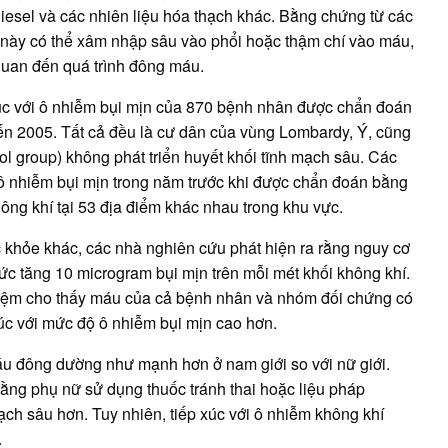
diesel và các nhiên liệu hóa thạch khác. Bằng chứng từ các
n này có thể xâm nhập sâu vào phổi hoặc thậm chí vào máu,
quan đến quá trình đông máu.
c với ô nhiễm bụi mịn của 870 bệnh nhân được chẩn đoán
ến 2005. Tất cả đều là cư dân của vùng Lombardy, Ý, cũng
l group) không phát triển huyết khối tĩnh mạch sâu. Các
 ô nhiễm bụi mịn trong năm trước khi được chẩn đoán bằng
hông khí tại 53 địa điểm khác nhau trong khu vực.
c khỏe khác, các nhà nghiên cứu phát hiện ra rằng nguy cơ
ức tăng 10 microgram bụi mịn trên mỗi mét khối không khí.
ghiệm cho thấy máu của cả bệnh nhân và nhóm đối chứng có
c với mức độ ô nhiễm bụi mịn cao hơn.
áu đông dường như mạnh hơn ở nam giới so với nữ giới.
ằng phụ nữ sử dụng thuốc tránh thai hoặc liệu pháp
ch sâu hơn. Tuy nhiên, tiếp xúc với ô nhiễm không khí
.