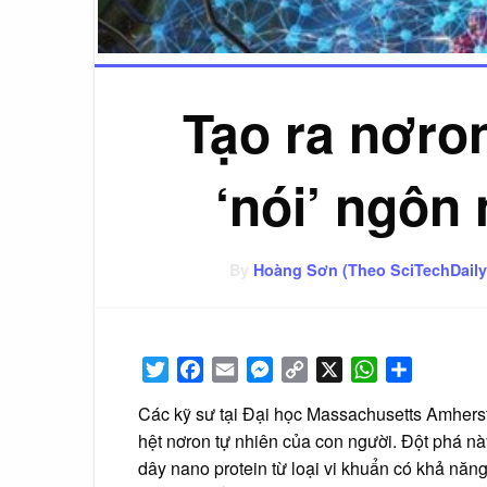
Tạo ra nơro
‘nói’ ngôn
By
Hoàng Sơn (Theo SciTechDaily
Twitter
Facebook
Email
Messenger
Copy
X
WhatsApp
Share
Link
Các kỹ sư tại Đại học Massachusetts Amherst
hệt nơron tự nhiên của con người. Đột phá nà
dây nano protein từ loại vi khuẩn có khả năng