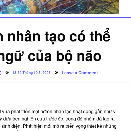
n nhân tạo có thể
 ngữ của bộ não
on
)
Posted
Leave a Comment
13:30 Tháng 10 5, 2025
Tạo
on
ra
nơron
nhân
tạo
có
thể
‘nói’
ngôn
 vừa phát triển một nơron nhân tạo hoạt động gần như y
ngữ
của
y dựa trên nghiên cứu trước đó, trong đó nhóm đã tạo ra
bộ
não
 sinh điện. Phát hiện mới mở ra triển vọng thiết kế những