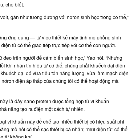
u, cho biết.
volt, gần như tương đương với nơron sinh học trong cơ thể,”
ớng ứng dụng — từ việc thiết kế máy tính mô phỏng sinh
điện tử có thể giao tiếp trực tiếp với cơ thể con người.
 tử đeo trên người để cảm biến sinh học,” Yao nói. “Nhưng
 khi nhận tín hiệu từ cơ thể, chúng phải khuếch đại điện
nh khuếch đại đó vừa tiêu tốn năng lượng, vừa làm mạch điện
p nơron điện áp thấp của chúng tôi có thể hoạt động mà
này là dây nano protein được tổng hợp từ vi khuẩn
khả năng tạo ra điện một cách tự nhiên.
i vi khuẩn này để chế tạo nhiều thiết bị có hiệu suất phi
g mồ hôi có thể sạc thiết bị cá nhân; “mũi điện tử” có thể
ện từ không khí.