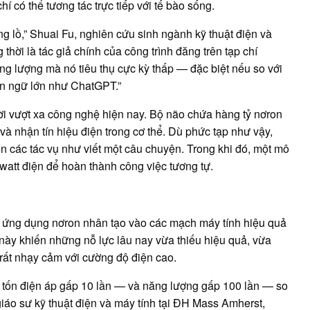
hí có thể tương tác trực tiếp với tế bào sống.
ng lồ,” Shuai Fu, nghiên cứu sinh ngành kỹ thuật điện và
hời là tác giả chính của công trình đăng trên tạp chí
ăng lượng mà nó tiêu thụ cực kỳ thấp — đặc biệt nếu so với
n ngữ lớn như ChatGPT.”
ời vượt xa công nghệ hiện nay. Bộ não chứa hàng tỷ nơron
và nhận tín hiệu điện trong cơ thể. Dù phức tạp như vậy,
n các tác vụ như viết một câu chuyện. Trong khi đó, một mô
watt điện để hoàn thành công việc tương tự.
ch ứng dụng nơron nhân tạo vào các mạch máy tính hiệu quả
này khiến những nỗ lực lâu nay vừa thiếu hiệu quả, vừa
n rất nhạy cảm với cường độ điện cao.
u tốn điện áp gấp 10 lần — và năng lượng gấp 100 lần — so
giáo sư kỹ thuật điện và máy tính tại ĐH Mass Amherst,