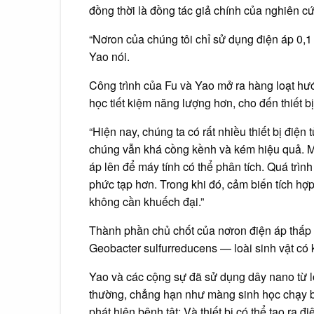
đồng thời là đồng tác giả chính của nghiên cứ
“Nơron của chúng tôi chỉ sử dụng điện áp 0,1 
Yao nói.
Công trình của Fu và Yao mở ra hàng loạt hư
học tiết kiệm năng lượng hơn, cho đến thiết bị 
“Hiện nay, chúng ta có rất nhiều thiết bị điện
chúng vẫn khá cồng kềnh và kém hiệu quả. Mỗi
áp lên để máy tính có thể phân tích. Quá trì
phức tạp hơn. Trong khi đó, cảm biến tích hợ
không cần khuếch đại.”
Thành phần chủ chốt của nơron điện áp thấp 
Geobacter sulfurreducens — loài sinh vật có 
Yao và các cộng sự đã sử dụng dây nano từ loạ
thường, chẳng hạn như màng sinh học chạy bằn
phát hiện bệnh tật; Và thiết bị có thể tạo ra đi