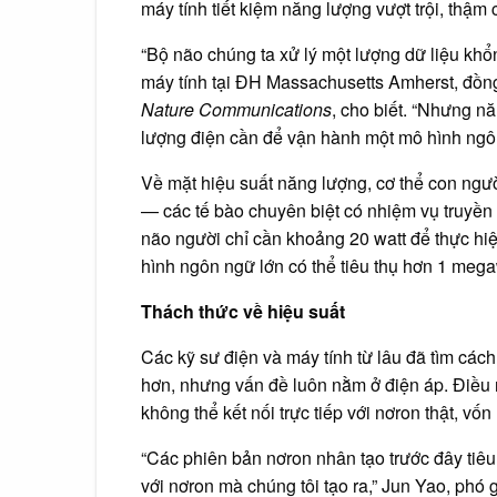
máy tính tiết kiệm năng lượng vượt trội, thậm c
“Bộ não chúng ta xử lý một lượng dữ liệu khổ
máy tính tại ĐH Massachusetts Amherst, đồng t
Nature Communications
, cho biết. “Nhưng n
lượng điện cần để vận hành một mô hình ngô
Về mặt hiệu suất năng lượng, cơ thể con ngư
— các tế bào chuyên biệt có nhiệm vụ truyền 
não người chỉ cần khoảng 20 watt để thực hiệ
hình ngôn ngữ lớn có thể tiêu thụ hơn 1 mega
Thách thức về hiệu suất
Các kỹ sư điện và máy tính từ lâu đã tìm cá
hơn, nhưng vấn đề luôn nằm ở điện áp. Điều 
không thể kết nối trực tiếp với nơron thật, vố
“Các phiên bản nơron nhân tạo trước đây tiê
với nơron mà chúng tôi tạo ra,” Jun Yao, phó 