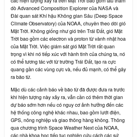
các hiện tượng xảy ra trên Mặt Trời bao gồm tàu thăm
dò Advanced Composition Explorer của NASA và
Đài quan sát Khí hậu Không gian Sâu (Deep Space
Climate Observatory) của NOAA, chuyên theo dõi gió
Mặt Trời. Không giống như gió trên Trái Đất, gió Mặt
Trời bao gồm các electron và proton từ vành nhật hoa
của Mặt Trời. Việc giám sát gió Mặt Trời rất quan
trọng vì khi nó tiếp xúc với hành tinh của chúng ta, nó
có thể tương tác với từ trường Trái Đất, tạo ra cực
quang gần các vùng cực và, nếu đủ mạnh, có thể gây
ra bão từ.
Mặc dù các cảnh báo về bão từ đã được đưa ra trước
khi hiện tượng này xảy ra, vẫn cần có thêm thời gian
dự báo sớm hơn nếu có nguy cơ ảnh hưởng đến các
hệ thống công nghệ khác nhau, bao gồm lưới điện,
GPS, nông nghiệp và giao thông hàng không. Thông
qua chương trình Space Weather Next của NOAA,
các nhà khoa học tiếp tục nghiên cứu cách các sứ