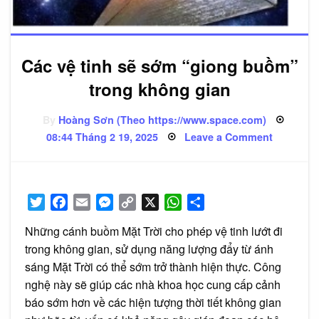
Các vệ tinh sẽ sớm “giong buồm”
trong không gian
By
Hoàng Sơn (Theo https://www.space.com)
Posted
on
08:44 Tháng 2 19, 2025
Leave a Comment
on
Các
vệ
tinh
sẽ
sớm
“giong
Twitter
Facebook
Email
Messenger
Copy
X
WhatsApp
Share
buồm”
trong
Link
không
Những cánh buồm Mặt Trời cho phép vệ tinh lướt đi
gian
trong không gian, sử dụng năng lượng đẩy từ ánh
sáng Mặt Trời có thể sớm trở thành hiện thực. Công
nghệ này sẽ giúp các nhà khoa học cung cấp cảnh
báo sớm hơn về các hiện tượng thời tiết không gian