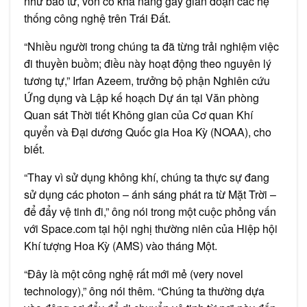
như bão từ, vốn có khả năng gây gián đoạn các hệ
thống công nghệ trên Trái Đất.
“Nhiều người trong chúng ta đã từng trải nghiệm việc
đi thuyền buồm; điều này hoạt động theo nguyên lý
tương tự,” Irfan Azeem, trưởng bộ phận Nghiên cứu
Ứng dụng và Lập kế hoạch Dự án tại Văn phòng
Quan sát Thời tiết Không gian của Cơ quan Khí
quyển và Đại dương Quốc gia Hoa Kỳ (NOAA), cho
biết.
“Thay vì sử dụng không khí, chúng ta thực sự đang
sử dụng các photon – ánh sáng phát ra từ Mặt Trời –
để đẩy vệ tinh đi,” ông nói trong một cuộc phỏng vấn
với Space.com tại hội nghị thường niên của Hiệp hội
Khí tượng Hoa Kỳ (AMS) vào tháng Một.
“Đây là một công nghệ rất mới mẻ (very novel
technology),” ông nói thêm. “Chúng ta thường dựa