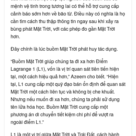
mệnh vệ tinh trong tương lai có thể hỗ trợ cung cấp
cảnh báo sớm hơn về bão từ. Điều này có nghĩa là họ
cần tìm cách thu thập thông tin ngay sau khi xảy ra
bùng phát Mặt Trời, với các phép đo gần Mặt Trời
hơn.
Đây chính là lúc buồm Mặt Trời phát huy tác dụng.
“Buồm Mặt Trời giúp chúng ta đi xa hơn Điểm
Lagrange 1 (L1), vốn là vị trí quan sát tiên tiến hiện
tại, một cách hiệu quả hơn,” Azeem cho biết. “Hiện
tại, L1 cung cấp một quỹ đạo bán ổn định để quan sát
Mặt Trời một cách liên tục và không bị che khuất.
Nhưng nếu muốn đi xa hơn, chúng ta phải sử dụng
tên lửa hóa học. Buồm Mặt Trời cung cấp một
phương án di chuyển tiết kiệm chi phí để vượt ra
ngoài điểm L1.”
L1 là một vị trí giữa Mặt Trời và Trái Đất, cách hành