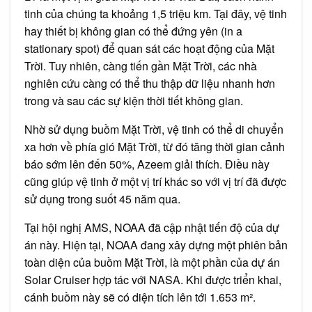
tinh của chúng ta khoảng 1,5 triệu km. Tại đây, vệ tinh
hay thiết bị không gian có thể đứng yên (in a
stationary spot) để quan sát các hoạt động của Mặt
Trời. Tuy nhiên, càng tiến gần Mặt Trời, các nhà
nghiên cứu càng có thể thu thập dữ liệu nhanh hơn
trong và sau các sự kiện thời tiết không gian.
Nhờ sử dụng buồm Mặt Trời, vệ tinh có thể di chuyển
xa hơn về phía gió Mặt Trời, từ đó tăng thời gian cảnh
báo sớm lên đến 50%, Azeem giải thích. Điều này
cũng giúp vệ tinh ở một vị trí khác so với vị trí đã được
sử dụng trong suốt 45 năm qua.
Tại hội nghị AMS, NOAA đã cập nhật tiến độ của dự
án này. Hiện tại, NOAA đang xây dựng một phiên bản
toàn diện của buồm Mặt Trời, là một phần của dự án
Solar Cruiser hợp tác với NASA. Khi được triển khai,
cánh buồm này sẽ có diện tích lên tới 1.653 m².