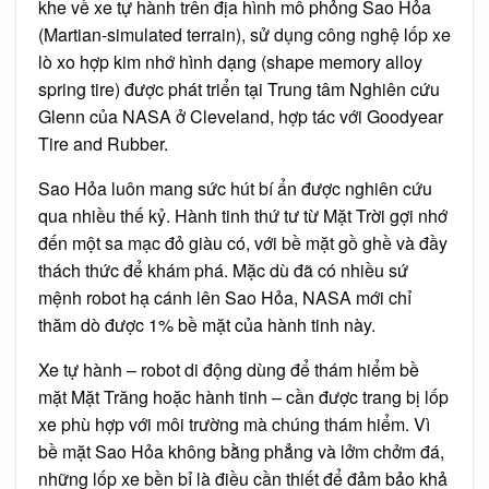
hình
khe về xe tự hành trên địa hình mô phỏng Sao Hỏa
Sao
Hỏa
(Martian-simulated terrain), sử dụng công nghệ lốp xe
lò xo hợp kim nhớ hình dạng (shape memory alloy
spring tire) được phát triển tại Trung tâm Nghiên cứu
Glenn của NASA ở Cleveland, hợp tác với Goodyear
Tire and Rubber.
Sao Hỏa luôn mang sức hút bí ẩn được nghiên cứu
qua nhiều thế kỷ. Hành tinh thứ tư từ Mặt Trời gợi nhớ
đến một sa mạc đỏ giàu có, với bề mặt gồ ghề và đầy
thách thức để khám phá. Mặc dù đã có nhiều sứ
mệnh robot hạ cánh lên Sao Hỏa, NASA mới chỉ
thăm dò được 1% bề mặt của hành tinh này.
Xe tự hành – robot di động dùng để thám hiểm bề
mặt Mặt Trăng hoặc hành tinh – cần được trang bị lốp
xe phù hợp với môi trường mà chúng thám hiểm. Vì
bề mặt Sao Hỏa không bằng phẳng và lởm chởm đá,
những lốp xe bền bỉ là điều cần thiết để đảm bảo khả