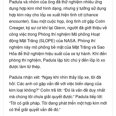
Padula và nhóm của ông đã thử nghiệm nhiều ứng
dụng hợp kim nhớ hình dạng, nhưng ý tưởng sử dụng
hợp kim này cho lốp xe xuất hiện tình cờ (chance
encounter). Sau một cuộc họp, ông tình cờ gặp Colin
Creager, kỹ sư cơ khí tại Glenn, người đã giới thiệu về
công việc trong Phòng thí nghiệm Mô phỏng Hoạt
động Mặt Trăng (SLOPE) của NASA. Phòng thí
nghiệm này mô phỏng bề mặt của Mặt Trăng và Sao
Hỏa để thử nghiệm hiệu suất của xe tự hành. Khi đến
phòng thí nghiệm, Padula lập tức chú ý đến lốp lò xo
được làm từ thép.
Padula nhận xét: “Ngay khi nhìn thấy lốp xe, tôi đã
hỏi: Các anh có gặp vấn đề với việc biến dạng của
kim loại không?” Colin trả lời: “Đó là vấn đề duy nhất
mà chúng tôi chưa giải quyết được.” Padula tiếp lời:
“Tôi có giải pháp. Tôi đang phát triển một hợp kim mới
có thể giải quyết vấn đề đó.”