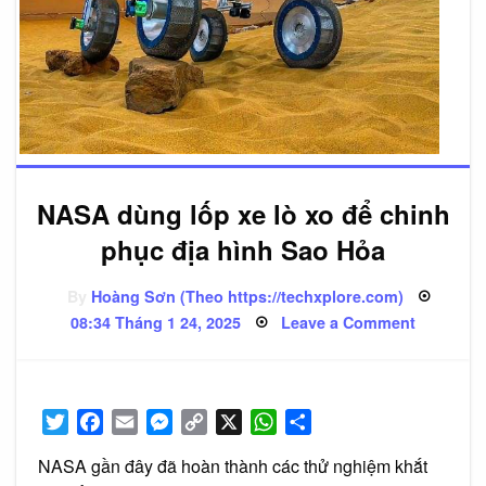
NASA dùng lốp xe lò xo để chinh
phục địa hình Sao Hỏa
By
Hoàng Sơn (Theo https://techxplore.com)
Posted
on
08:34 Tháng 1 24, 2025
Leave a Comment
on
NASA
dùng
lốp
xe
lò
xo
Twitter
Facebook
Email
Messenger
Copy
X
WhatsApp
Share
để
chinh
Link
phục
NASA gần đây đã hoàn thành các thử nghiệm khắt
địa