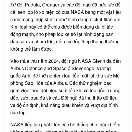
Từ đó, Padula, Creager và các đội ngũ đã hợp lực để
cải tiến lốp lò xo hiện có của NASA bằng một vật liệu
cách mạng: hợp kim tự nhớ hình dạng nickel-titanium.
Kim loại này có thể chịu được biến dạng dù bị tác
động mạnh, cho phép lốp xe trở lại hình dạng ban
đầu sau va chạm lớn, điều mà lốp thép thông thường
không thể làm được.
Vào mùa thu năm 2024, đội ngũ NASA Glenn đã đến
Airbus Defence and Space ở Stevenage, Vương
quốc Anh, để thử nghiệm loại lốp mới tại khu vực Mô
phỏng Sao Hỏa của Airbus. Các thử nghiệm bao
gồm việc theo dõi hiệu suất lốp khi xe leo dốc, xuống
dốc, vượt qua đá và cát. Đội ngũ đã thu thập dữ liệu
về độ ổn định, khả năng điều khiển và vượt địa hình
của lốp.
NASA tiếp tục phát triển các hệ thống cho thám hiểm
không gian sâu, với mục tiêu cải tiến hơn nữa công