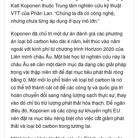
Kati Koponen thuộc Trung tâm nghiên cứu kỹ thuật
VTT của Phần Lan. “Chúng ta đã có công nghệ,
nhưng chưa từng áp dụng ở quy mô lớn.”
Koponen đã chủ trì một dự án đánh giá các phương
án loại bỏ carbon kéo dài 4 năm, kết thúc vào năm
ngoái với kinh phí từ chương trình Horizon 2020 của
Liên minh châu Âu. Một bài học từ nghiên cứu này là
châu Âu sẽ cần một danh mục đa dạng các giải pháp
trong vài thập niên tới để đạt mục tiêu phát thải ròng
bằng 0. Một mối lo phổ biến về loại bỏ carbon là nó
có thể trở thành cái cớ để các công ty và quốc gia trì
hoãn chuyển đổi sang năng lượng sạch thực sự, thay
vào đó chỉ bù trừ lượng phát thải hóa thạch. Để ngăn
điều đó, Koponen và các cộng sự khuyến nghị EU
nên đặt ra mục tiêu riêng biệt cho việc cắt giảm phát
thải và loại bỏ carbon trong tương lai.