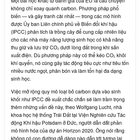
Một bài học khác từ đánh giá của EU là câu chuyện
không chỉ xoay quanh carbon. Phương pháp phổ
biến — và gây tranh cãi nhất — trong các mô hình
được Ủy ban Liên chính phủ về Biến đổi khí hậu
(IPCC) phân tích là trồng cây để cung cấp nhiên liệu
cho các nhà máy năng lượng sinh học có khả năng
thu giữ và lưu trữ CO₂ dưới lòng đất trong khi sản
xuất điện. Dù phương pháp này có thể kéo CO₂ khỏi
khí quyển, nó cũng gây tác động tiêu cực như tiêu tốn
nhiều nước ngọt, phân bón và làm tổn hại đa dạng
sinh học.
Việc mở rộng quy mô loại bỏ carbon dựa vào sinh
khối như IPCC đề xuất chắc chắn sẽ làm trầm trọng
thêm những vấn đề này, theo Wolfgang Lucht, nhà
khoa học hệ thống Trái Đất tại Viện Nghiên cứu Tác
động Khí hậu Potsdam ở Đức, người dẫn dắt phần
mô hình hóa của dự án Horizon 2020. Ông nói rằng
không có con đường dễ dàng nào dẫn tới tương lai