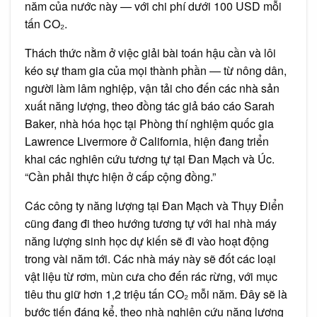
năm của nước này — với chi phí dưới 100 USD mỗi
tấn CO₂.
Thách thức nằm ở việc giải bài toán hậu cần và lôi
kéo sự tham gia của mọi thành phần — từ nông dân,
người làm lâm nghiệp, vận tải cho đến các nhà sản
xuất năng lượng, theo đồng tác giả báo cáo Sarah
Baker, nhà hóa học tại Phòng thí nghiệm quốc gia
Lawrence Livermore ở California, hiện đang triển
khai các nghiên cứu tương tự tại Đan Mạch và Úc.
“Cần phải thực hiện ở cấp cộng đồng.”
Các công ty năng lượng tại Đan Mạch và Thụy Điển
cũng đang đi theo hướng tương tự với hai nhà máy
năng lượng sinh học dự kiến sẽ đi vào hoạt động
trong vài năm tới. Các nhà máy này sẽ đốt các loại
vật liệu từ rơm, mùn cưa cho đến rác rừng, với mục
tiêu thu giữ hơn 1,2 triệu tấn CO₂ mỗi năm. Đây sẽ là
bước tiến đáng kể, theo nhà nghiên cứu năng lượng