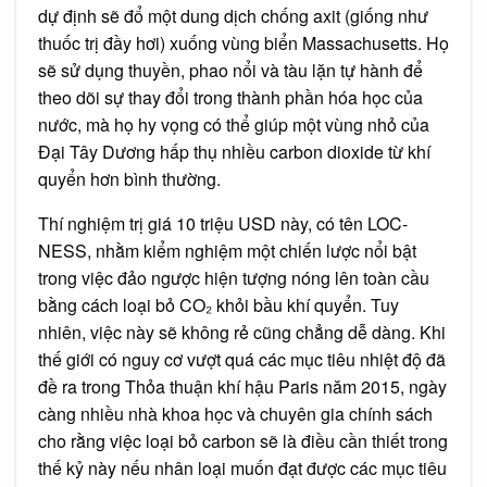
dự định sẽ đổ một dung dịch chống axit (giống như
thuốc trị đầy hơi) xuống vùng biển Massachusetts. Họ
sẽ sử dụng thuyền, phao nổi và tàu lặn tự hành để
theo dõi sự thay đổi trong thành phần hóa học của
nước, mà họ hy vọng có thể giúp một vùng nhỏ của
Đại Tây Dương hấp thụ nhiều carbon dioxide từ khí
quyển hơn bình thường.
Thí nghiệm trị giá 10 triệu USD này, có tên LOC-
NESS, nhằm kiểm nghiệm một chiến lược nổi bật
trong việc đảo ngược hiện tượng nóng lên toàn cầu
bằng cách loại bỏ CO₂ khỏi bầu khí quyển. Tuy
nhiên, việc này sẽ không rẻ cũng chẳng dễ dàng. Khi
thế giới có nguy cơ vượt quá các mục tiêu nhiệt độ đã
đề ra trong Thỏa thuận khí hậu Paris năm 2015, ngày
càng nhiều nhà khoa học và chuyên gia chính sách
cho rằng việc loại bỏ carbon sẽ là điều cần thiết trong
thế kỷ này nếu nhân loại muốn đạt được các mục tiêu