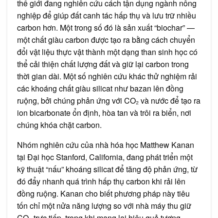
thế giới đang nghiên cứu cách tận dụng ngành nông
nghiệp để giúp đất canh tác hấp thụ và lưu trữ nhiều
carbon hơn. Một trong số đó là sản xuất “biochar” —
một chất giàu carbon được tạo ra bằng cách chuyển
đổi vật liệu thực vật thành một dạng than sinh học có
thể cải thiện chất lượng đất và giữ lại carbon trong
thời gian dài. Một số nghiên cứu khác thử nghiệm rải
các khoáng chất giàu silicat như bazan lên đồng
ruộng, bởi chúng phản ứng với CO₂ và nước để tạo ra
ion bicarbonate ổn định, hòa tan và trôi ra biển, nơi
chúng khóa chặt carbon.
Nhóm nghiên cứu của nhà hóa học Matthew Kanan
tại Đại học Stanford, California, đang phát triển một
kỹ thuật “nấu” khoáng silicat để tăng độ phản ứng, từ
đó đẩy nhanh quá trình hấp thụ carbon khi rải lên
đồng ruộng. Kanan cho biết phương pháp này tiêu
tốn chỉ một nửa năng lượng so với nhà máy thu giữ
CO₂ trực tiếp, trong khi mang lại hiệu quả tương