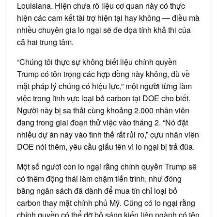
Louisiana. Hiện chưa rõ liệu cơ quan này có thực
hiện các cam kết tài trợ hiện tại hay không — điều mà
nhiều chuyên gia lo ngại sẽ đe dọa tính khả thi của
cả hai trung tâm.
“Chúng tôi thực sự không biết liệu chính quyền
Trump có tôn trọng các hợp đồng này không, dù về
mặt pháp lý chúng có hiệu lực,” một người từng làm
việc trong lĩnh vực loại bỏ carbon tại DOE cho biết.
Người này bị sa thải cùng khoảng 2.000 nhân viên
đang trong giai đoạn thử việc vào tháng 2. “Nó đặt
nhiều dự án này vào tình thế rất rủi ro,” cựu nhân viên
DOE nói thêm, yêu cầu giấu tên vì lo ngại bị trả đũa.
Một số người còn lo ngại rằng chính quyền Trump sẽ
có thêm động thái làm chậm tiến trình, như đóng
băng ngân sách đã dành để mua tín chỉ loại bỏ
carbon thay mặt chính phủ Mỹ. Cũng có lo ngại rằng
chính quyền có thể dỡ bỏ sáng kiến liên ngành có tên