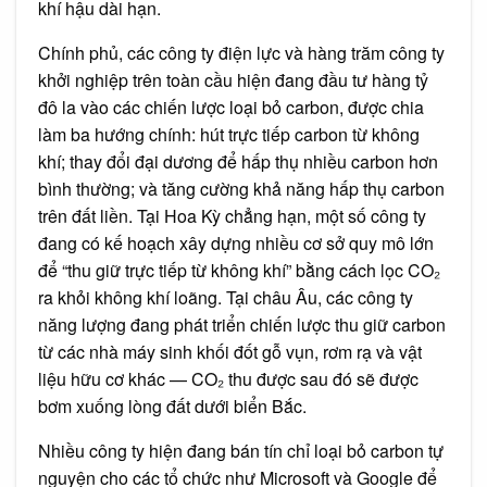
khí hậu dài hạn.
Chính phủ, các công ty điện lực và hàng trăm công ty
khởi nghiệp trên toàn cầu hiện đang đầu tư hàng tỷ
đô la vào các chiến lược loại bỏ carbon, được chia
làm ba hướng chính: hút trực tiếp carbon từ không
khí; thay đổi đại dương để hấp thụ nhiều carbon hơn
bình thường; và tăng cường khả năng hấp thụ carbon
trên đất liền. Tại Hoa Kỳ chẳng hạn, một số công ty
đang có kế hoạch xây dựng nhiều cơ sở quy mô lớn
để “thu giữ trực tiếp từ không khí” bằng cách lọc CO₂
ra khỏi không khí loãng. Tại châu Âu, các công ty
năng lượng đang phát triển chiến lược thu giữ carbon
từ các nhà máy sinh khối đốt gỗ vụn, rơm rạ và vật
liệu hữu cơ khác — CO₂ thu được sau đó sẽ được
bơm xuống lòng đất dưới biển Bắc.
Nhiều công ty hiện đang bán tín chỉ loại bỏ carbon tự
nguyện cho các tổ chức như Microsoft và Google để