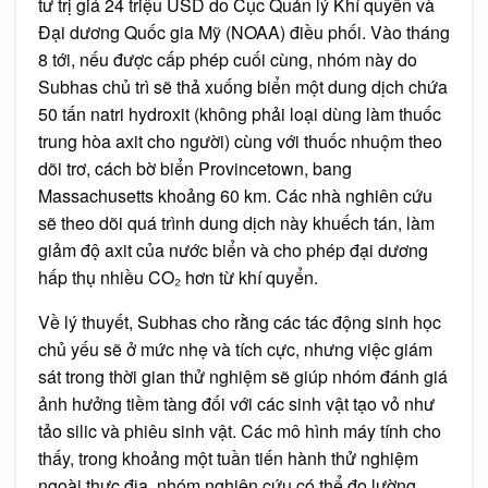
tư trị giá 24 triệu USD do Cục Quản lý Khí quyển và
Đại dương Quốc gia Mỹ (NOAA) điều phối. Vào tháng
8 tới, nếu được cấp phép cuối cùng, nhóm này do
Subhas chủ trì sẽ thả xuống biển một dung dịch chứa
50 tấn natri hydroxit (không phải loại dùng làm thuốc
trung hòa axit cho người) cùng với thuốc nhuộm theo
dõi trơ, cách bờ biển Provincetown, bang
Massachusetts khoảng 60 km. Các nhà nghiên cứu
sẽ theo dõi quá trình dung dịch này khuếch tán, làm
giảm độ axit của nước biển và cho phép đại dương
hấp thụ nhiều CO₂ hơn từ khí quyển.
Về lý thuyết, Subhas cho rằng các tác động sinh học
chủ yếu sẽ ở mức nhẹ và tích cực, nhưng việc giám
sát trong thời gian thử nghiệm sẽ giúp nhóm đánh giá
ảnh hưởng tiềm tàng đối với các sinh vật tạo vỏ như
tảo silic và phiêu sinh vật. Các mô hình máy tính cho
thấy, trong khoảng một tuần tiến hành thử nghiệm
ngoài thực địa, nhóm nghiên cứu có thể đo lường