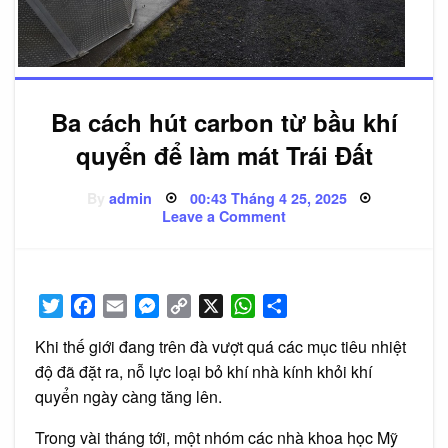
Ba cách hút carbon từ bầu khí
quyển để làm mát Trái Đất
Posted
By
admin
00:43 Tháng 4 25, 2025
on
on
Leave a Comment
Ba
cách
hút
carbon
từ
bầu
Twitter
Facebook
Email
Messenger
Copy
X
WhatsApp
Share
khí
quyển
Link
để
Khi thế giới đang trên đà vượt quá các mục tiêu nhiệt
làm
mát
độ đã đặt ra, nỗ lực loại bỏ khí nhà kính khỏi khí
Trái
quyển ngày càng tăng lên.
Đất
Trong vài tháng tới, một nhóm các nhà khoa học Mỹ