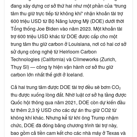
đang xây dựng cơ sở thứ hai như một phần của “trung
tâm thu giữ trực tiếp từ không khí” nhận khoản tài trợ
600 triệu USD từ Bộ Năng lượng Mỹ (DOE) dưới thời
Tổng thống Joe Biden vào năm 2023. Một khoản tài
trợ 600 triệu USD khác từ DOE được cấp cho một
trung tâm thu giữ carbon ở Louisiana, nơi có hai cơ sở
sử dụng công nghệ từ Heirloom Carbon
Technologies (California) và Climeworks (Zurich,
Thụy Sĩ) — công ty hiện vận hành cơ sở thu giữ
carbon lớn nhất thế giới ở Iceland.
Cả hai trung tâm được DOE tài trợ đều sẽ bơm CO₂
thu được xuống lòng đất. Nhờ luật cơ sở hạ tầng được
Quốc hội thông qua năm 2021, DOE còn dự kiến đầu
tư thêm 2,3 tỷ USD cho các dự án thu giữ CO2 từ
không khí khác. Nhưng kể từ khi ông Trump nhậm
chức, DOE đã đóng băng chương trình tài trợ này,
bao gồm cả tiền cam kết cho các nhà máy ở Texas và