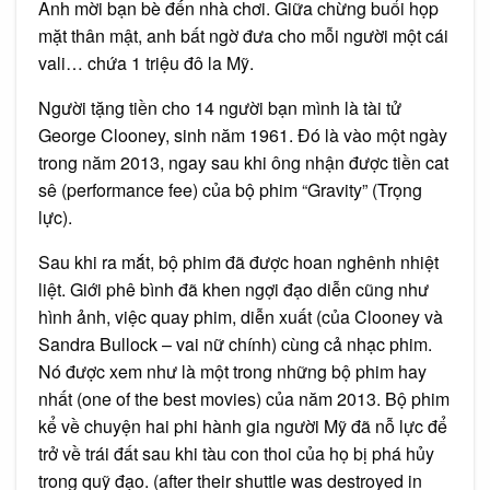
Anh mời bạn bè đến nhà chơi. Giữa chừng buổi họp
mặt thân mật, anh bất ngờ đưa cho mỗi người một cái
vali… chứa 1 triệu đô la Mỹ.
Người tặng tiền cho 14 người bạn mình là tài tử
George Clooney, sinh năm 1961. Đó là vào một ngày
trong năm 2013, ngay sau khi ông nhận được tiền cat
sê (performance fee) của bộ phim “Gravity” (Trọng
lực).
Sau khi ra mắt, bộ phim đã được hoan nghênh nhiệt
liệt. Giới phê bình đã khen ngợi đạo diễn cũng như
hình ảnh, việc quay phim, diễn xuất (của Clooney và
Sandra Bullock – vai nữ chính) cùng cả nhạc phim.
Nó được xem như là một trong những bộ phim hay
nhất (one of the best movies) của năm 2013. Bộ phim
kể về chuyện hai phi hành gia người Mỹ đã nỗ lực để
trở về trái đất sau khi tàu con thoi của họ bị phá hủy
trong quỹ đạo. (after their shuttle was destroyed in