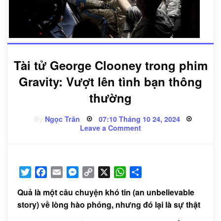
Tài tử George Clooney trong phim
Gravity: Vượt lên tình bạn thông
thường
Posted
By
Ngọc Trân
07:10 Tháng 10 24, 2024
on
on
Leave a Comment
Tài
tử
George
Clooney
trong
phim
Twitter
Facebook
Email
Messenger
Copy
X
WhatsApp
Share
Gravity:
Vượt
Link
lên
Quả là một câu chuyện khó tin (an unbelievable
tình
bạn
story) về lòng hào phóng, nhưng đó lại là sự thật
thông
thường