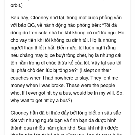
orbit.)
Sau này, Clooney nhớ lại, trong một cuộc phỏng vấn
với báo QG, về hành động hào phóng trên: “Tôi đã
đóng đô trên sofa nhà họ khi không có nơi trú ngụ. Họ
cho vay tiền khi tôi không xu dính túi. Họ là những
người thân thiết nhất. Đến mức, tôi luôn nghĩ rằng
nếu chẳng may bị xe buýt tông chết, họ là những cái
tên nằm trong di chúc thừa kế của tôi. Vậy tại sao tôi
lại phải chờ đến lúc bị tông xe?” (I slept on their
couches when I had nowhere to stay. They lent me
money when I was broke. These were the people
who, if I ever got hit by a bus, would be in my will. So,
why wait to get hit by a bus?)
Clooney hẳn đã bị thúc đẩy bởi lòng biết ơn sâu sắc
đối với những người bạn và tình bạn đã được hình
thành qua nhiều năm gian khó. Sau khi nhận được