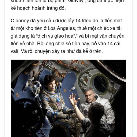
khoản tiền lớn từ bộ phim “Gravity”, ông đã thực hiện
kế hoạch hoành tráng đó.
Clooney đã yêu cầu được lấy 14 triệu đô la tiền mặt
từ một kho tiền ở Los Angeles, thuê một chiếc xe tải
giả dạng là “dịch vụ giao hoa”,” và bí mật vận chuyển
tiền về nhà. Rồi ông chia số tiền này, bỏ vào 14 cái
vali. Và rồi chuyện xảy ra như đã kể ở trên.