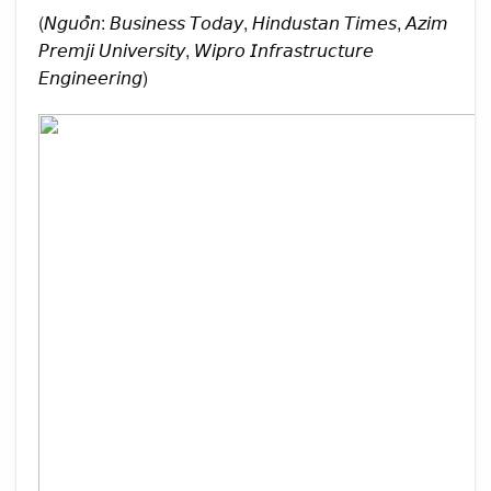
(𝘕𝘨𝘶𝘰̂̀𝘯: 𝘉𝘶𝘴𝘪𝘯𝘦𝘴𝘴 𝘛𝘰𝘥𝘢𝘺, 𝘏𝘪𝘯𝘥𝘶𝘴𝘵𝘢𝘯 𝘛𝘪𝘮𝘦𝘴, 𝘈𝘻𝘪𝘮
𝘗𝘳𝘦𝘮𝘫𝘪 𝘜𝘯𝘪𝘷𝘦𝘳𝘴𝘪𝘵𝘺, 𝘞𝘪𝘱𝘳𝘰 𝘐𝘯𝘧𝘳𝘢𝘴𝘵𝘳𝘶𝘤𝘵𝘶𝘳𝘦
𝘌𝘯𝘨𝘪𝘯𝘦𝘦𝘳𝘪𝘯𝘨)