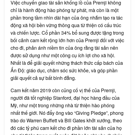
Việc chuyển giao tài sản khổng lồ của Premji không
chỉ là hành động hào phóng tự phát, mà còn là một
phần trong tầm nhìn dài hạn của ông nhắm tạo ra tác
động xã hội bền vững thông qua từ thiện có cấu trúc
và chiến lược. Cổ phần 34% bổ sung được tặng trong
bối cảnh cam kết rộng lớn hơn của Premji đối với việc
cho đi, phản ánh niềm tin của ông rằng tài sản nên
được sử dụng như một công cụ ích lợi cho xã hội.
Nhất là để giải quyết những thách thức cấp bách của
Ấn Độ: giáo dục, chăm sóc sức khỏe, và góp phần
giải quyết cả sự bất bình đẳng.
Cam kết năm 2019 còn củng cố vị thế của Premji,
người đã tốt nghiệp Stanford, đại học hàng đầu của
Mỹ, như một trong những nhà từ thiện hào phóng
nhất thế giới. Nó đẩy ông vào “Giving Pledge”, phong
trào do Warren Buffett và Bill Gates khởi xướng, theo
đó các tỷ phú cam kết cho đi phần lớn tài sản của họ