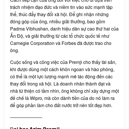
trách nhiệm đạo đức và niềm tin vào sức mạnh tập
thể, thúc đẩy thay đổi xã hội. Để ghi nhận những
đóng góp của ông, nhiều giải thưởng, bao gồm
Padma Vibhushan, danh hiệu dân sự cao thứ hai của
Ấn Độ, và giải thưởng từ các tổ chức quốc tế như
Carnegie Corporation và Forbes đã được trao cho
ông.
Cuộc sống và công việc của Premji cho thấy tài sản,
khi được dùng một cách khôn ngoan và hào phóng,
có thể là một lực lượng mạnh mẽ tác động đến các
thay đổi trong xã hội. Là doanh nhân thành đạt và
nhà từ thiện có tầm nhìn, ông không chỉ xây dựng một
đế chế là Wipro, mà còn dành tiền của do nó làm ra
để góp phần làm cho đất nước trở nên tốt đẹp hơn.
———————
Đ𝗮̣𝗶 𝗵𝗼̣𝗰 𝗔𝘇𝗶𝗺 𝗣𝗿𝗲𝗺𝗷𝗶