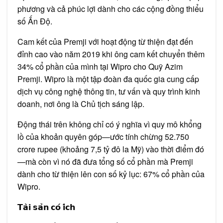
phương và cả phúc lợi dành cho các cộng đồng thiểu
số Ấn Độ.
Cam kết của Premji với hoạt động từ thiện đạt đến
đỉnh cao vào năm 2019 khi ông cam kết chuyển thêm
34% cổ phần của mình tại Wipro cho Quỹ Azim
Premji. Wipro là một tập đoàn đa quốc gia cung cấp
dịch vụ công nghệ thông tin, tư vấn và quy trình kinh
doanh, nơi ông là Chủ tịch sáng lập.
Động thái trên không chỉ có ý nghĩa vì quy mô khổng
lồ của khoản quyên góp—ước tính chừng 52.750
crore rupee (khoảng 7,5 tỷ đô la Mỹ) vào thời điểm đó
—mà còn vì nó đã đưa tổng số cổ phần mà Premji
dành cho từ thiện lên con số kỷ lục: 67% cổ phần của
Wipro.
𝗧𝗮̀𝗶 𝘀𝗮̉𝗻 𝗰𝗼́ 𝗶́𝗰𝗵