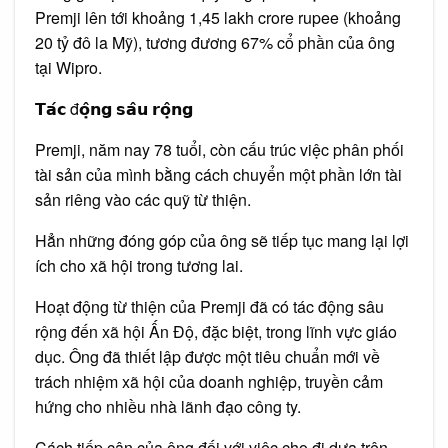
Premji lên tới khoảng 1,45 lakh crore rupee (khoảng
20 tỷ đô la Mỹ), tương đương 67% cổ phần của ông
tại Wipro.
𝗧𝗮́𝗰 đ𝗼̣̂𝗻𝗴 𝘀𝗮̂𝘂 𝗿𝗼̣̂𝗻𝗴
Premji, năm nay 78 tuổi, còn cấu trúc việc phân phối
tài sản của mình bằng cách chuyển một phần lớn tài
sản riêng vào các quỹ từ thiện.
Hẳn những đóng góp của ông sẽ tiếp tục mang lại lợi
ích cho xã hội trong tương lai.
Hoạt động từ thiện của Premji đã có tác động sâu
rộng đến xã hội Ấn Độ, đặc biệt, trong lĩnh vực giáo
dục. Ông đã thiết lập được một tiêu chuẩn mới về
trách nhiệm xã hội của doanh nghiệp, truyền cảm
hứng cho nhiều nhà lãnh đạo công ty.
Cách tiếp cận của ông đối với việc cho đi dựa trên