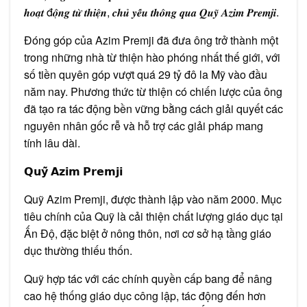
𝟐𝟗
𝒉𝒐𝒂̣𝒕 đ𝒐̣̂𝒏𝒈 𝒕𝒖̛̀ 𝒕𝒉𝒊𝒆̣̂𝒏, 𝒄𝒉𝒖̉ 𝒚𝒆̂́𝒖 𝒕𝒉𝒐̂𝒏𝒈 𝒒𝒖𝒂 𝑸𝒖𝒚̃ 𝑨𝒛𝒊𝒎 𝑷𝒓𝒆𝒎𝒋𝒊.
𝐭𝐲̉
đ𝐨̂
𝐥𝐚
Đóng góp của Azim Premji đã đưa ông trở thành một
𝐌𝐲̃
trong những nhà từ thiện hào phóng nhất thế giới, với
số tiền quyên góp vượt quá 29 tỷ đô la Mỹ vào đầu
năm nay. Phương thức từ thiện có chiến lược của ông
đã tạo ra tác động bền vững bằng cách giải quyết các
nguyên nhân gốc rễ và hỗ trợ các giải pháp mang
tính lâu dài.
𝗤𝘂𝘆̃ 𝗔𝘇𝗶𝗺 𝗣𝗿𝗲𝗺𝗷𝗶
Quỹ Azim Premji, được thành lập vào năm 2000. Mục
tiêu chính của Quỹ là cải thiện chất lượng giáo dục tại
Ấn Độ, đặc biệt ở nông thôn, nơi cơ sở hạ tầng giáo
dục thường thiếu thốn.
Quỹ hợp tác với các chính quyền cấp bang để nâng
cao hệ thống giáo dục công lập, tác động đến hơn