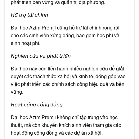
phát triển bền vững và quản trị địa phương.
𝘏𝘰̂̃ 𝘵𝘳𝘰̛̣ 𝘵𝘢̀𝘪 𝘤𝘩𝘪́𝘯𝘩
Đại học Azim Premji cũng hỗ trợ tài chính rộng rãi
cho các sinh viên xứng đáng, bao gồm học phí và
sinh hoạt phí.
𝘕𝘨𝘩𝘪𝘦̂𝘯 𝘤𝘶̛́𝘶 𝘷𝘢̀ 𝘱𝘩𝘢́𝘵 𝘵𝘳𝘪𝘦̂̉𝘯
Đại học này còn tiến hành nhiều nghiên cứu để giải
quyết các thách thức xã hội và kinh tế, đóng góp vào
việc phát triển các chính sách công hiệu quả và bền
vững.
𝘏𝘰𝘢̣𝘵 đ𝘰̣̂𝘯𝘨 𝘤𝘰̣̂𝘯𝘨 đ𝘰̂̀𝘯𝘨
Đại học Azim Premji không chỉ tập trung vào học
thuật, mà còn khuyến khích sinh viên tham gia các
hoạt động cộng đồng và các dự án xã hội.