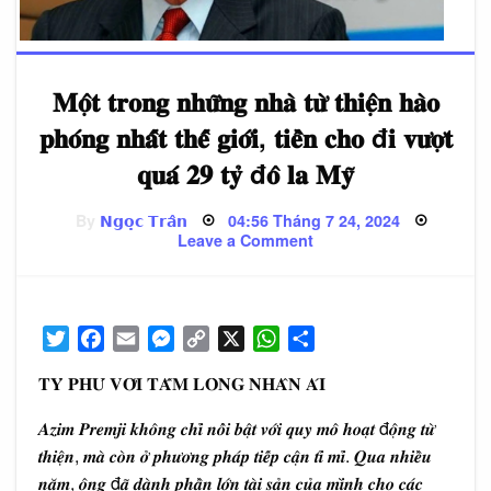
𝐌𝐨̣̂𝐭 𝐭𝐫𝐨𝐧𝐠 𝐧𝐡𝐮̛̃𝐧𝐠 𝐧𝐡𝐚̀ 𝐭𝐮̛̀ 𝐭𝐡𝐢𝐞̣̂𝐧 𝐡𝐚̀𝐨
𝐩𝐡𝐨́𝐧𝐠 𝐧𝐡𝐚̂́𝐭 𝐭𝐡𝐞̂́ 𝐠𝐢𝐨̛́𝐢, 𝐭𝐢𝐞̂̀𝐧 𝐜𝐡𝐨 đ𝐢 𝐯𝐮̛𝐨̛̣𝐭
𝐪𝐮𝐚́ 𝟐𝟗 𝐭𝐲̉ đ𝐨̂ 𝐥𝐚 𝐌𝐲̃
Posted
By
𝗡𝗴𝗼̣𝗰 𝗧𝗿𝗮̂𝗻
04:56 Tháng 7 24, 2024
on
on
Leave a Comment
𝐌𝐨̣̂𝐭
𝐭𝐫𝐨𝐧𝐠
𝐧𝐡𝐮̛̃𝐧𝐠
𝐧𝐡𝐚̀
𝐭𝐮̛̀
𝐭𝐡𝐢𝐞̣̂𝐧
Twitter
Facebook
Email
Messenger
Copy
X
WhatsApp
Share
𝐡𝐚̀𝐨
𝐩𝐡𝐨́𝐧𝐠
Link
𝐧𝐡𝐚̂́𝐭
𝐓𝐘̉ 𝐏𝐇𝐔́ 𝐕𝐎̛́𝐈 𝐓𝐀̂́𝐌 𝐋𝐎̀𝐍𝐆 𝐍𝐇𝐀̂𝐍 𝐀́𝐈
𝐭𝐡𝐞̂́
𝐠𝐢𝐨̛́𝐢,
𝐭𝐢𝐞̂̀𝐧
𝑨𝒛𝒊𝒎 𝑷𝒓𝒆𝒎𝒋𝒊 𝒌𝒉𝒐̂𝒏𝒈 𝒄𝒉𝒊̉ 𝒏𝒐̂̉𝒊 𝒃𝒂̣̂𝒕 𝒗𝒐̛́𝒊 𝒒𝒖𝒚 𝒎𝒐̂ 𝒉𝒐𝒂̣𝒕 đ𝒐̣̂𝒏𝒈 𝒕𝒖̛̀
𝐜𝐡𝐨
𝒕𝒉𝒊𝒆̣̂𝒏, 𝒎𝒂̀ 𝒄𝒐̀𝒏 𝒐̛̉ 𝒑𝒉𝒖̛𝒐̛𝒏𝒈 𝒑𝒉𝒂́𝒑 𝒕𝒊𝒆̂́𝒑 𝒄𝒂̣̂𝒏 𝒕𝒊̉ 𝒎𝒊̉. 𝑸𝒖𝒂 𝒏𝒉𝒊𝒆̂̀𝒖
đ𝐢
𝐯𝐮̛𝐨̛̣𝐭
𝒏𝒂̆𝒎, 𝒐̂𝒏𝒈 đ𝒂̃ 𝒅𝒂̀𝒏𝒉 𝒑𝒉𝒂̂̀𝒏 𝒍𝒐̛́𝒏 𝒕𝒂̀𝒊 𝒔𝒂̉𝒏 𝒄𝒖̉𝒂 𝒎𝒊̀𝒏𝒉 𝒄𝒉𝒐 𝒄𝒂́𝒄
𝐪𝐮𝐚́