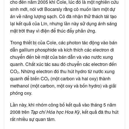
cho đến năm 2005 khi Cole, lúc đó là một nghiên cứu
sinh mới, nói với Bocarsly rằng cô muốn làm một dự
án về năng lượng sạch. Cô đã nhận thử thách tái tạo
lại kết quả của Lin, nhưng lần này sử dụng ánh sáng
mặt trời thay vì điện để thúc đẩy phản ứng.
Trong thiết bị của Cole, các photon tác động vào bán
dẫn gallium phosphide và kích thích các electron di
chuyển đến bề mặt của bán dẫn và vào nước xung
quanh. Chất xúc tác sau đó chuyển các electron đến
CO₂. Những electron đó thu hút hydro từ nước xung
quanh để biến CO₂ (một carbon và hai oxy) thành
methanol (một carbon, một oxy và bốn hydro) và giải
phóng oxy.
Lần này, khi nhóm công bố kết quả vào tháng 5 năm
2008 trên
Tạp chí Hóa học Hoa Kỳ
, kết quả đã thu hút
rất nhiều sự quan tâm.