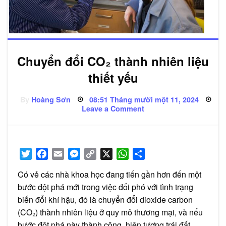
Chuyển đổi CO₂ thành nhiên liệu
thiết yếu
Posted
By
Hoàng Sơn
08:51 Tháng mười một 11, 2024
on
on
Leave a Comment
Chuyển
đổi
CO₂
thành
nhiên
liệu
Twitter
Facebook
Email
Messenger
Copy
X
WhatsApp
Share
thiết
yếu
Link
Có vẻ các nhà khoa học đang tiến gần hơn đến một
bước đột phá mới trong việc đối phó với tình trạng
biến đổi khí hậu, đó là chuyển đổi dioxide carbon
(CO₂) thành nhiên liệu ở quy mô thương mại, và nếu
bước đột phá này thành công, hiện tượng trái đất