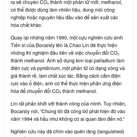
ra sẽ chuyển CO₂ thành một phân tử mới, methanol,
có thể được dùng làm nhiên liệu, dung môi công
nghiệp hoặc nguyên liệu đầu vào để sản xuất các
hóa chất khác.
Quay lại những năm 1990, một cựu nghiên cứu sinh
Tiến sĩ của Bocarsly tên là Chao Lin đã thực hiện
những thí nghiệm đầu tiên về việc chuyển đổi CO₂
thành methanol. Anh sử dụng kim loại palladium làm
điện cực và pyridinium, một phân tử có dạng vòng và
giá thành rẻ, làm chất xúc tác. Bằng cách cắm điện
cực vào ổ điện, anh có thể thực hiện phản ứng điện
hóa để chuyển đổi CO₂ thành methanol.
Lin rất phấn khởi với thành công của mình. Tuy nhiên,
Bocarsly nói, “Chúng tôi đã công bố phát hiện đó vào
năm 1994 và hầu như không có ai quan tâm đến nó.”
Nghiên cứu này đã chìm vào quên lãng (languished)