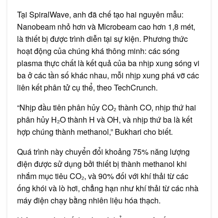
Tại SpiralWave, anh đã chế tạo hai nguyên mẫu:
Nanobeam nhỏ hơn và Microbeam cao hơn 1,8 mét,
là thiết bị được trình diễn tại sự kiện. Phương thức
hoạt động của chúng khá thông minh: các sóng
plasma thực chất là kết quả của ba nhịp xung sóng vi
ba ở các tần số khác nhau, mỗi nhịp xung phá vỡ các
liên kết phân tử cụ thể, theo TechCrunch.
“Nhịp đầu tiên phân hủy CO₂ thành CO, nhịp thứ hai
phân hủy H₂O thành H và OH, và nhịp thứ ba là kết
hợp chúng thành methanol,” Bukhari cho biết.
Quá trình này chuyển đổi khoảng 75% năng lượng
điện được sử dụng bởi thiết bị thành methanol khi
nhắm mục tiêu CO₂, và 90% đối với khí thải từ các
ống khói và lò hơi, chẳng hạn như khí thải từ các nhà
máy điện chạy bằng nhiên liệu hóa thạch.