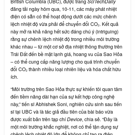
British Columbia (UBC), được trang
SciTechDaily
đăng tải ngày hôm qua, 10-11, các máy phát nhiệt
điện có sẵn có thể hoạt động dưới các mức chênh
lệch nhiệt độ vừa phải để chuyển đổi CO₂. Kết quả
này mở ra khả năng hết sức đáng chú ý (intriguing)
rằng sự chênh lệch nhiệt độ trong nhiều môi trường
khác nhau – từ một cơ sở địa nhiệt thông thường trên
Trái Đất đến bề mặt lạnh giá, hoang vu của Sao Hỏa
– có thể cung cấp năng lượng cho quá trình chuyển
đổi CO₂ thành nhiều loại nhiên liệu và hóa chất hữu
ích.
“Môi trường trên Sao Hỏa thực sự khiến tôi quan tâm
đến tiềm năng dài hạn của sự kết hợp công nghệ
này,” tiến sĩ Abhishek Soni, nghiên cứu sinh sau tiến
sĩ tại UBC và là tác giả đầu tiên của bài báo vừa
được xuất bản trên tạp chí
Device
, chia sẻ. “Đây là
một môi trường khắc nghiệt, nơi có thể tận dụng sự
chênh lệch nhiệt độ lớn để không chỉ tạo ra điện