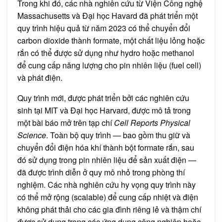
Trong khi đó, các nhà nghiên cứu từ Viện Công nghệ
Massachusetts và Đại học Havard đã phát triển một
quy trình hiệu quả từ năm 2023 có thể chuyển đổi
carbon dioxide thành formate, một chất liệu lỏng hoặc
rắn có thể được sử dụng như hydro hoặc methanol
để cung cấp năng lượng cho pin nhiên liệu (fuel cell)
và phát điện.
Quy trình mới, được phát triển bởi các nghiên cứu
sinh tại MIT và Đại học Harvard, được mô tả trong
một bài báo mở trên tạp chí
Cell Reports Physical
Science
. Toàn bộ quy trình — bao gồm thu giữ và
chuyển đổi điện hóa khí thành bột formate rắn, sau
đó sử dụng trong pin nhiên liệu để sản xuất điện —
đã được trình diễn ở quy mô nhỏ trong phòng thí
nghiệm. Các nhà nghiên cứu hy vọng quy trình này
có thể mở rộng (scalable) để cung cấp nhiệt và điện
không phát thải cho các gia đình riêng lẻ và thậm chí
được sử dụng trong các ứng dụng công nghiệp hoặc