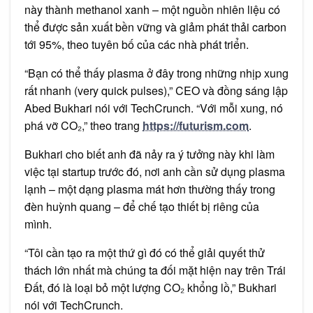
này thành methanol xanh – một nguồn nhiên liệu có
thể được sản xuất bền vững và giảm phát thải carbon
tới 95%, theo tuyên bố của các nhà phát triển.
“Bạn có thể thấy plasma ở đây trong những nhịp xung
rất nhanh (very quick pulses),” CEO và đồng sáng lập
Abed Bukhari nói với TechCrunch. “Với mỗi xung, nó
phá vỡ CO₂,” theo trang
https://futurism.com
.
Bukhari cho biết anh đã nảy ra ý tưởng này khi làm
việc tại startup trước đó, nơi anh cần sử dụng plasma
lạnh – một dạng plasma mát hơn thường thấy trong
đèn huỳnh quang – để chế tạo thiết bị riêng của
mình.
“Tôi cần tạo ra một thứ gì đó có thể giải quyết thử
thách lớn nhất mà chúng ta đối mặt hiện nay trên Trái
Đất, đó là loại bỏ một lượng CO₂ khổng lồ,” Bukhari
nói với TechCrunch.