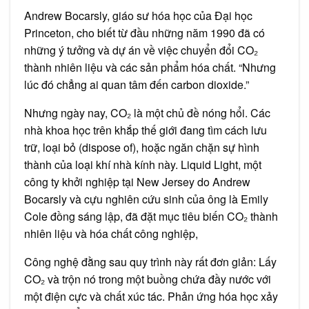
Andrew Bocarsly, giáo sư hóa học của Đại học
Princeton, cho biết từ đầu những năm 1990 đã có
những ý tưởng và dự án về việc chuyển đổi CO₂
thành nhiên liệu và các sản phẩm hóa chất. “Nhưng
lúc đó chẳng ai quan tâm đến carbon dioxide.”
Nhưng ngày nay, CO₂ là một chủ đề nóng hổi. Các
nhà khoa học trên khắp thế giới đang tìm cách lưu
trữ, loại bỏ (dispose of), hoặc ngăn chặn sự hình
thành của loại khí nhà kính này. Liquid Light, một
công ty khởi nghiệp tại New Jersey do Andrew
Bocarsly và cựu nghiên cứu sinh của ông là Emily
Cole đồng sáng lập, đã đặt mục tiêu biến CO₂ thành
nhiên liệu và hóa chất công nghiệp,
Công nghệ đằng sau quy trình này rất đơn giản: Lấy
CO₂ và trộn nó trong một buồng chứa đầy nước với
một điện cực và chất xúc tác. Phản ứng hóa học xảy