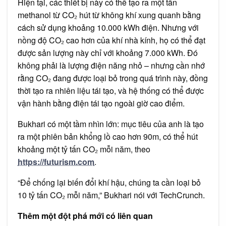
Hiện tại, các thiết bị này có thể tạo ra một tấn
methanol từ CO₂ hút từ không khí xung quanh bằng
cách sử dụng khoảng 10.000 kWh điện. Nhưng với
nồng độ CO₂ cao hơn của khí nhà kính, họ có thể đạt
được sản lượng này chỉ với khoảng 7.000 kWh. Đó
không phải là lượng điện năng nhỏ – nhưng cần nhớ
rằng CO₂ đang được loại bỏ trong quá trình này, đồng
thời tạo ra nhiên liệu tái tạo, và hệ thống có thể được
vận hành bằng điện tái tạo ngoài giờ cao điểm.
Bukhari có một tầm nhìn lớn: mục tiêu của anh là tạo
ra một phiên bản khổng lồ cao hơn 90m, có thể hút
khoảng một tỷ tấn CO₂ mỗi năm, theo
https://futurism.com
.
“Để chống lại biến đổi khí hậu, chúng ta cần loại bỏ
10 tỷ tấn CO₂ mỗi năm,” Bukhari nói với TechCrunch.
Thêm một đột phá mới có liên quan