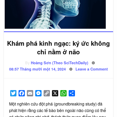
Khám phá kinh ngạc: ký ức không
chỉ nằm ở não
By
Hoàng Sơn (Theo SciTechDaily)
Posted
on
08:57 Tháng mười một 14, 2024
Leave a Comment
on
Khá
phá
kinh
ngạc
ký
ức
Twitter
Facebook
Email
Messenger
Copy
X
WhatsApp
Share
khôn
chỉ
Link
nằm
Một nghiên cứu đột phá (groundbreaking study) đã
ở
não
phát hiện rằng các tế bào bên ngoài não cũng có thể
có chức năng ghi nhớ, thách thức quan điểm lâu nay