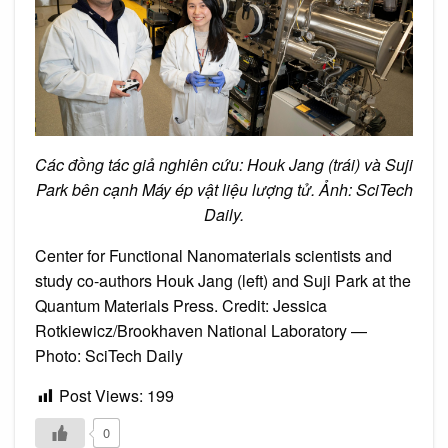
Các đồng tác giả nghiên cứu: Houk Jang (trái) và Suji
Park bên cạnh Máy ép vật liệu lượng tử. Ảnh: SciTech
Daily.
Center for Functional Nanomaterials scientists and
study co-authors Houk Jang (left) and Suji Park at the
Quantum Materials Press. Credit: Jessica
Rotkiewicz/Brookhaven National Laboratory —
Photo: SciTech Daily
Post Views:
199
0