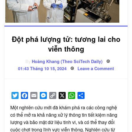
Đột phá lượng tử: tương lai cho
viễn thông
By
Hoàng Khang (Theo SciTech Daily)
Posted
on
01:43 Tháng 10 15, 2024
Leave a Comment
on
Đột
phá
lượng
tử:
tương
lai
Twitter
Facebook
Email
Messenger
Copy
X
WhatsApp
Share
cho
viễn
Link
thông
Một nghiên cứu mới đã khám phá ra các công nghệ
có thể mở ra khả năng xử lý thông tin tiết kiệm năng
lượng và bảo mật dữ liệu tinh vi, và có thể thay đổi
cuộc chơi trong lĩnh vực viễn thông. Nghiên cứu từ