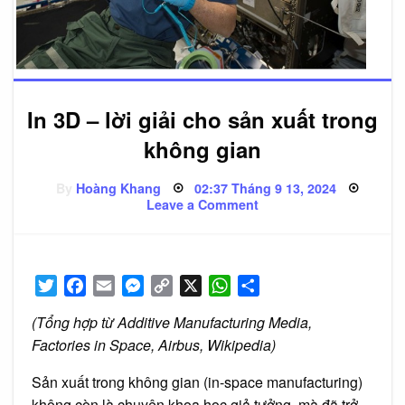
In 3D – lời giải cho sản xuất trong
không gian
Posted
By
Hoàng Khang
02:37 Tháng 9 13, 2024
on
on
Leave a Comment
In
3D
–
lời
giải
cho
Twitter
Facebook
Email
Messenger
Copy
X
WhatsApp
Share
sản
xuất
Link
trong
(Tổng hợp từ Additive Manufacturing Media,
không
gian
Factories in Space,
Airbus, Wikipedia)
Sản xuất trong không gian (in-space manufacturing)
không còn là chuyện khoa học giả tưởng, mà đã trở