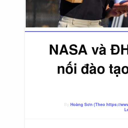
NASA và ĐH
nối đào tạ
By
Hoàng Sơn (Theo https://w
L