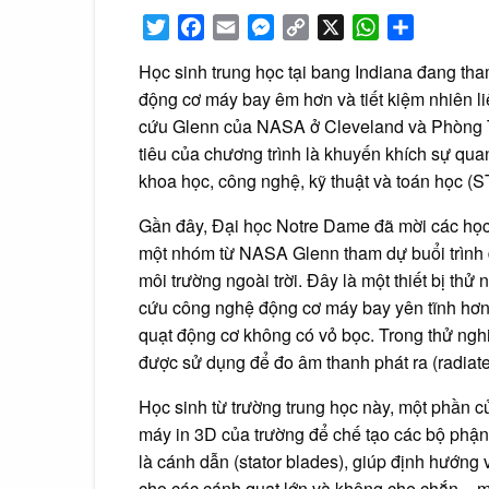
Twitter
Facebook
Email
Messenger
Copy
X
WhatsApp
Share
Link
Học sinh trung học tại bang Indiana đang th
động cơ máy bay êm hơn và tiết kiệm nhiên li
cứu Glenn của NASA ở Cleveland và Phòng 
tiêu của chương trình là khuyến khích sự qua
khoa học, công nghệ, kỹ thuật và toán học (
Gần đây, Đại học Notre Dame đã mời các học
một nhóm từ NASA Glenn tham dự buổi trình di
môi trường ngoài trời. Đây là một thiết bị t
cứu công nghệ động cơ máy bay yên tĩnh hơn.
quạt động cơ không có vỏ bọc. Trong thử ngh
được sử dụng để đo âm thanh phát ra (radiate
Học sinh từ trường trung học này, một phần
máy in 3D của trường để chế tạo các bộ phận
là cánh dẫn (stator blades), giúp định hướng 
cho các cánh quạt lớn và không che chắn – mộ