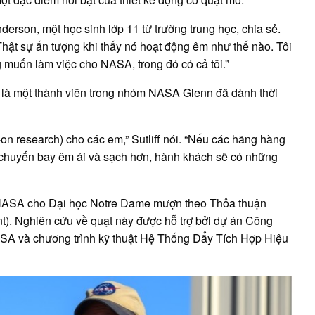
derson, một học sinh lớp 11 từ trường trung học, chia sẻ.
 Thật sự ấn tượng khi thấy nó hoạt động êm như thế nào. Tôi
 muốn làm việc cho NASA, trong đó có cả tôi.”
, là một thành viên trong nhóm NASA Glenn đã dành thời
on research) cho các em,” Sutliff nói. “Nếu các hãng hàng
chuyến bay êm ái và sạch hơn, hành khách sẽ có những
c NASA cho Đại học Notre Dame mượn theo Thỏa thuận
. Nghiên cứu về quạt này được hỗ trợ bởi dự án Công
A và chương trình kỹ thuật Hệ Thống Đẩy Tích Hợp Hiệu