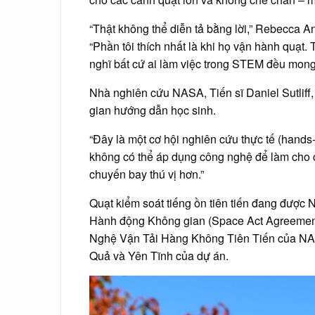
“Thật không thể diễn tả bằng lời,” Rebecca An
“Phần tôi thích nhất là khi họ vận hành quạt.
nghĩ bất cứ ai làm việc trong STEM đều mong
Nhà nghiên cứu NASA, Tiến sĩ Daniel Sutliff
gian hướng dẫn học sinh.
“Đây là một cơ hội nghiên cứu thực tế (hands-
không có thể áp dụng công nghệ để làm cho 
chuyến bay thú vị hơn.”
Quạt kiểm soát tiếng ồn tiên tiến đang đượ
Hành động Không gian (Space Act Agreement)
Nghệ Vận Tải Hàng Không Tiên Tiến của NAS
Quả và Yên Tĩnh của dự án.