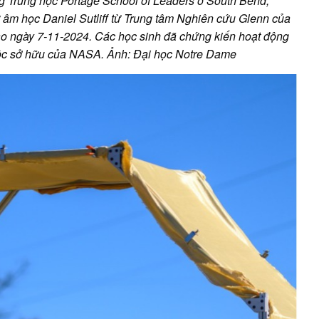
g Trung học Portage School of Leaders ở South Bend,
ư âm học Daniel Sutliff từ Trung tâm Nghiên cứu Glenn của
o ngày 7-11-2024. Các học sinh đã chứng kiến hoạt động
uộc sở hữu của NASA. Ảnh: Đại học Notre Dame