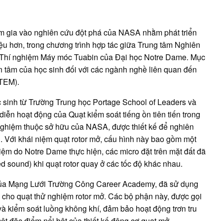
Dame
kết
nối
đào
tạo
am gia vào nghiên cứu đột phá của NASA nhằm phát triển
STEM
cho
ệu hơn, trong chương trình hợp tác giữa Trung tâm Nghiên
học
Thí nghiệm Máy móc Tuabin của Đại học Notre Dame. Mục
sinh
n tâm của học sinh đối với các ngành nghề liên quan đến
STEM).
 sinh từ Trường Trung học Portage School of Leaders và
ễn hoạt động của Quạt kiểm soát tiếng ồn tiên tiến trong
hử nghiệm thuộc sở hữu của NASA, được thiết kế để nghiên
 Với khái niệm quạt rotor mở, cấu hình này bao gồm một
iệm do Notre Dame thực hiện, các micro đặt trên mặt đất đã
d sound) khi quạt rotor quay ở các tốc độ khác nhau.
 của Mạng Lưới Trường Công Career Academy, đã sử dụng
 cho quạt thử nghiệm rotor mở. Các bộ phận này, được gọi
và kiểm soát luồng không khí, đảm bảo hoạt động trơn tru
t đặc điểm nổi bật của thiết kế động cơ quạt mở.