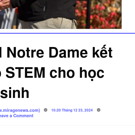
 Notre Dame kết
o STEM cho học
sinh
ww.miragenews.com)
Posted
10:20 Tháng 12 23, 2024
on
on
eave a Comment
NASA
và
ĐH
Notre