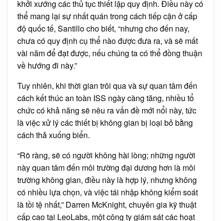
khởi xướng các thủ tục thiết lập quy định. Điều này có
thể mang lại sự nhất quán trong cách tiếp cận ở cấp
độ quốc tế, Santillo cho biết, “nhưng cho đến nay,
chưa có quy định cụ thể nào được đưa ra, và sẽ mất
vài năm để đạt được, nếu chúng ta có thể đồng thuận
về hướng đi này.”
Tuy nhiên, khi thời gian trôi qua và sự quan tâm đến
cách kết thúc an toàn ISS ngày càng tăng, nhiều tổ
chức có khả năng sẽ nêu ra vấn đề mới nổi này, tức
là việc xử lý các thiết bị không gian bị loại bỏ bằng
cách thả xuống biển.
“Rõ ràng, sẽ có người không hài lòng; những người
này quan tâm đến môi trường đại dương hơn là môi
trường không gian, điều này là hợp lý, nhưng không
có nhiều lựa chọn, và việc tái nhập không kiểm soát
là tồi tệ nhất,” Darren McKnight, chuyên gia kỹ thuật
cấp cao tại LeoLabs, một công ty giám sát các hoạt