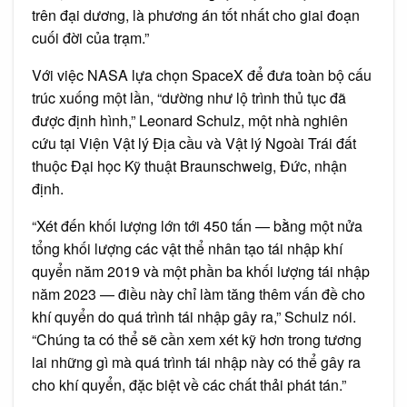
trên đại dương, là phương án tốt nhất cho giai đoạn
cuối đời của trạm.”
Với việc NASA lựa chọn SpaceX để đưa toàn bộ cấu
trúc xuống một lần, “dường như lộ trình thủ tục đã
được định hình,” Leonard Schulz, một nhà nghiên
cứu tại Viện Vật lý Địa cầu và Vật lý Ngoài Trái đất
thuộc Đại học Kỹ thuật Braunschweig, Đức, nhận
định.
“Xét đến khối lượng lớn tới 450 tấn — bằng một nửa
tổng khối lượng các vật thể nhân tạo tái nhập khí
quyển năm 2019 và một phần ba khối lượng tái nhập
năm 2023 — điều này chỉ làm tăng thêm vấn đề cho
khí quyển do quá trình tái nhập gây ra,” Schulz nói.
“Chúng ta có thể sẽ cần xem xét kỹ hơn trong tương
lai những gì mà quá trình tái nhập này có thể gây ra
cho khí quyển, đặc biệt về các chất thải phát tán.”