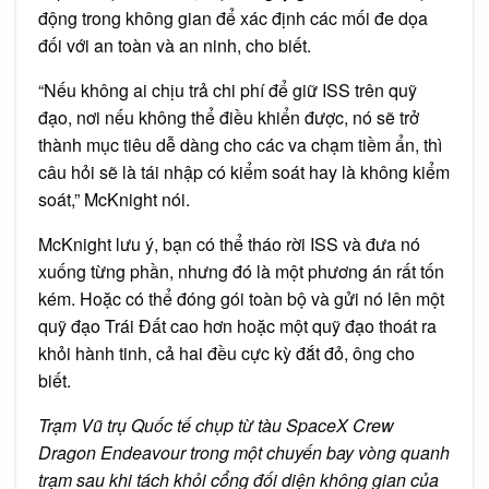
động trong không gian để xác định các mối đe dọa
đối với an toàn và an ninh, cho biết.
“Nếu không ai chịu trả chi phí để giữ ISS trên quỹ
đạo, nơi nếu không thể điều khiển được, nó sẽ trở
thành mục tiêu dễ dàng cho các va chạm tiềm ẩn, thì
câu hỏi sẽ là tái nhập có kiểm soát hay là không kiểm
soát,” McKnight nói.
McKnight lưu ý, bạn có thể tháo rời ISS và đưa nó
xuống từng phần, nhưng đó là một phương án rất tốn
kém. Hoặc có thể đóng gói toàn bộ và gửi nó lên một
quỹ đạo Trái Đất cao hơn hoặc một quỹ đạo thoát ra
khỏi hành tinh, cả hai đều cực kỳ đắt đỏ, ông cho
biết.
Trạm Vũ trụ Quốc tế chụp từ tàu SpaceX Crew
Dragon Endeavour trong một chuyến bay vòng quanh
trạm sau khi tách khỏi cổng đối diện không gian của