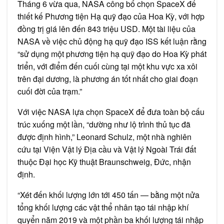
Tháng 6 vừa qua, NASA công bố chọn SpaceX để
thiết kế Phương tiện Hạ quỹ đạo của Hoa Kỳ, với hợp
đồng trị giá lên đến 843 triệu USD. Một tài liệu của
NASA về việc chủ động hạ quỹ đạo ISS kết luận rằng
“sử dụng một phương tiện hạ quỹ đạo do Hoa Kỳ phát
triển, với điểm đến cuối cùng tại một khu vực xa xôi
trên đại dương, là phương án tốt nhất cho giai đoạn
cuối đời của trạm.”
Với việc NASA lựa chọn SpaceX để đưa toàn bộ cấu
trúc xuống một lần, “dường như lộ trình thủ tục đã
được định hình,” Leonard Schulz, một nhà nghiên
cứu tại Viện Vật lý Địa cầu và Vật lý Ngoài Trái đất
thuộc Đại học Kỹ thuật Braunschweig, Đức, nhận
định.
“Xét đến khối lượng lớn tới 450 tấn — bằng một nửa
tổng khối lượng các vật thể nhân tạo tái nhập khí
quyển năm 2019 và một phần ba khối lượng tái nhập