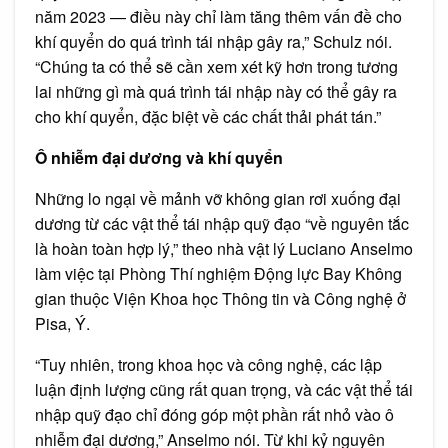
năm 2023 — điều này chỉ làm tăng thêm vấn đề cho
khí quyển do quá trình tái nhập gây ra,” Schulz nói.
“Chúng ta có thể sẽ cần xem xét kỹ hơn trong tương
lai những gì mà quá trình tái nhập này có thể gây ra
cho khí quyển, đặc biệt về các chất thải phát tán.”
Ô nhiễm đại dương và khí quyển
Những lo ngại về mảnh vỡ không gian rơi xuống đại
dương từ các vật thể tái nhập quỹ đạo “về nguyên tắc
là hoàn toàn hợp lý,” theo nhà vật lý Luciano Anselmo
làm việc tại Phòng Thí nghiệm Động lực Bay Không
gian thuộc Viện Khoa học Thông tin và Công nghệ ở
Pisa, Ý.
“Tuy nhiên, trong khoa học và công nghệ, các lập
luận định lượng cũng rất quan trọng, và các vật thể tái
nhập quỹ đạo chỉ đóng góp một phần rất nhỏ vào ô
nhiễm đại dương,” Anselmo nói. Từ khi kỷ nguyên