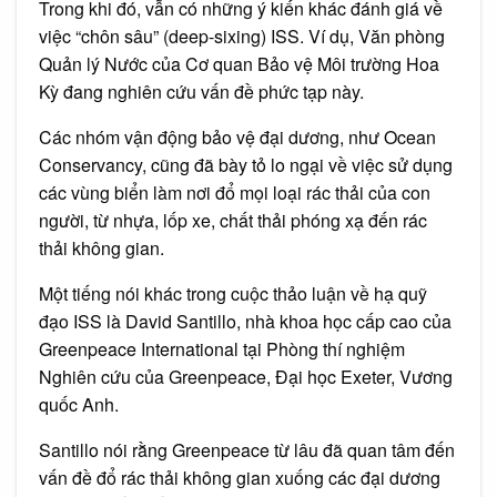
Trong khi đó, vẫn có những ý kiến khác đánh giá về
việc “chôn sâu” (deep-sixing) ISS. Ví dụ, Văn phòng
Quản lý Nước của Cơ quan Bảo vệ Môi trường Hoa
Kỳ đang nghiên cứu vấn đề phức tạp này.
Các nhóm vận động bảo vệ đại dương, như Ocean
Conservancy, cũng đã bày tỏ lo ngại về việc sử dụng
các vùng biển làm nơi đổ mọi loại rác thải của con
người, từ nhựa, lốp xe, chất thải phóng xạ đến rác
thải không gian.
Một tiếng nói khác trong cuộc thảo luận về hạ quỹ
đạo ISS là David Santillo, nhà khoa học cấp cao của
Greenpeace International tại Phòng thí nghiệm
Nghiên cứu của Greenpeace, Đại học Exeter, Vương
quốc Anh.
Santillo nói rằng Greenpeace từ lâu đã quan tâm đến
vấn đề đổ rác thải không gian xuống các đại dương