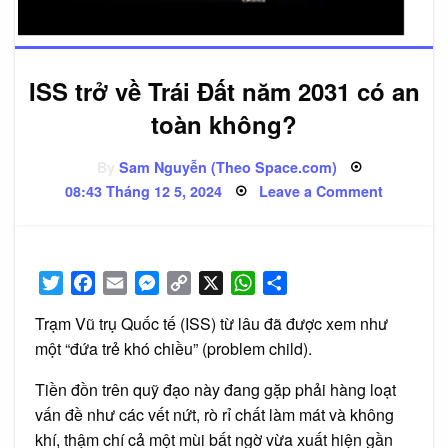
ISS trở về Trái Đất năm 2031 có an
toàn không?
By
Sam Nguyễn (Theo Space.com)
Posted
on
08:43 Tháng 12 5, 2024
Leave a Comment
on
ISS
trở
về
Trái
Đất
năm
Twitter
Facebook
Email
Messenger
Copy
X
WhatsApp
Share
2031
có
Link
an
Trạm Vũ trụ Quốc tế (ISS) từ lâu đã được xem như
toàn
không?
một “đứa trẻ khó chiều” (problem child).
Tiền đồn trên quỹ đạo này đang gặp phải hàng loạt
vấn đề như các vết nứt, rò rỉ chất làm mát và không
khí, thậm chí cả một mùi bất ngờ vừa xuất hiện gần