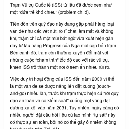
Trạm Vũ trụ Quốc tế (ISS) từ lâu đã được xem như
một “đứa trẻ khó chiều” (problem child).
Tiền đồn trên quỹ đạo này đang gặp phải hàng loạt
vấn đề như các vết nứt, rò rỉ chất làm mát và không
khí, thậm chí cả một mùi bất ngờ vừa xuất hiện gần
đây từ tàu hàng Progress của Nga mới cập bến trạm.
Bên cạnh đó, trạm còn thường xuyên đối mặt với
những cuộc “chạm trán” tốc độ cao với rác vũ trụ,
khiến ISS trở thành một nơi ở tiềm ẩn nhiều rủi ro.
Việc duy trì hoạt động của ISS đến năm 2030 vì thế
là một vấn đề sẽ được nâng lên đặt xuống (touch-
and-go) nhiều lần, trước khi trạm thực hiện cú “rời quỹ
đạo an toàn và có kiểm soát” xuống một vùng đại
dương xa xôi vào năm 2031. Tuy nhiên, ngày càng có
nhiều người đặt câu hỏi liệu cú lao mình “tự sát” này
có thực sự an toàn, bởi nó có thể gây ô nhiễm không