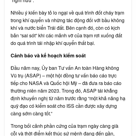
“nghỉ hưu”.
Nhiều ý kiến bày tỏ lo ngại về quá trình đốt cháy trạm
trong khí quyển và những tác động đối với bầu không
khí và nước biển Trái đất. Bên cạnh đó, còn có kịch
bản “sai sót” khi các mảnh vỡ của trạm rơi xuống đất
do quá trình tái nhập khí quyển thất bại.
Cảnh báo và kế hoạch kiểm soát
Đầu năm nay, Ủy ban Tư vấn An toàn Hàng không
Vũ trụ (ASAP) – một hội đồng tư vấn báo cáo trực
tiếp cho NASA và Quốc hội Mỹ – đã đưa ra báo cáo
thường niên năm 2023. Trong đó, ASAP tái khẳng
định khuyến nghị từ năm trước rằng “một khả năng hạ
quỹ đạo có kiểm soát cho ISS cần được xây dựng
càng sớm càng tốt.”
Trong bối cảnh phần cứng của trạm ngày càng già
cỗi và thời điểm kết thúc sứ mệnh đang đến gần,