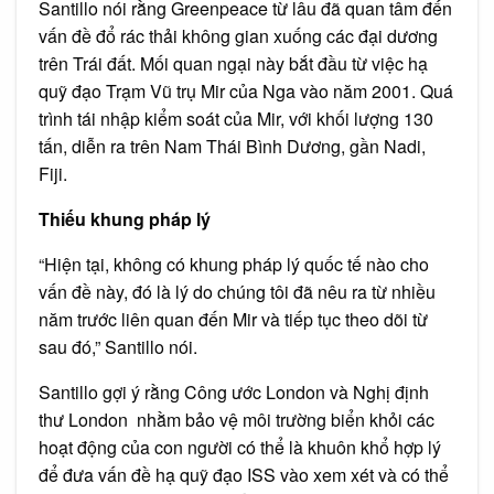
Santillo nói rằng Greenpeace từ lâu đã quan tâm đến
vấn đề đổ rác thải không gian xuống các đại dương
trên Trái đất. Mối quan ngại này bắt đầu từ việc hạ
quỹ đạo Trạm Vũ trụ Mir của Nga vào năm 2001. Quá
trình tái nhập kiểm soát của Mir, với khối lượng 130
tấn, diễn ra trên Nam Thái Bình Dương, gần Nadi,
Fiji.
Thiếu khung pháp lý
“Hiện tại, không có khung pháp lý quốc tế nào cho
vấn đề này, đó là lý do chúng tôi đã nêu ra từ nhiều
năm trước liên quan đến Mir và tiếp tục theo dõi từ
sau đó,” Santillo nói.
Santillo gợi ý rằng Công ước London và Nghị định
thư London nhằm bảo vệ môi trường biển khỏi các
hoạt động của con người có thể là khuôn khổ hợp lý
để đưa vấn đề hạ quỹ đạo ISS vào xem xét và có thể