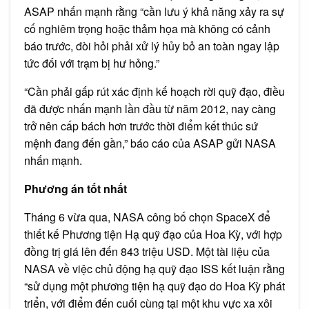
ASAP nhấn mạnh rằng “cần lưu ý khả năng xảy ra sự
cố nghiêm trọng hoặc thảm họa mà không có cảnh
báo trước, đòi hỏi phải xử lý hủy bỏ an toàn ngay lập
tức đối với trạm bị hư hỏng.”
“Cần phải gấp rút xác định kế hoạch rời quỹ đạo, điều
đã được nhấn mạnh lần đầu từ năm 2012, nay càng
trở nên cấp bách hơn trước thời điểm kết thúc sứ
mệnh đang đến gần,” báo cáo của ASAP gửi NASA
nhấn mạnh.
Phương án tốt nhất
Tháng 6 vừa qua, NASA công bố chọn SpaceX để
thiết kế Phương tiện Hạ quỹ đạo của Hoa Kỳ, với hợp
đồng trị giá lên đến 843 triệu USD. Một tài liệu của
NASA về việc chủ động hạ quỹ đạo ISS kết luận rằng
“sử dụng một phương tiện hạ quỹ đạo do Hoa Kỳ phát
triển, với điểm đến cuối cùng tại một khu vực xa xôi