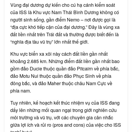
Vùng đại dương dự kiến cho cú hạ cánh kiểm soát
của ISS là Khu vực Nam Thái Bình Dương không có
người sinh sống, gần điểm Nemo – nơi được gọi là
“địa cực khó tiếp cận của đại dương.” Đây là vùng xa
đất liền nhất trên Trái đất và thường được biết đến là
“nghĩa địa tàu vũ trụ” lớn nhất thế giới.
Khu vực biển xa xôi này cách đất liền gần nhất
khoảng 2.685 km. Những điểm đất liền gần nhất bao
gồm đảo Ducie thuộc quần đảo Pitcairn về phía bắc,
đảo Motu Nui thuộc quần đảo Phục Sinh về phía
đông bắc, và đảo Maher thuộc châu Nam Cực về
phía nam.
Tuy nhiên, kế hoạch kết thúc nhiệm vụ của ISS đang
dấy lên những mối quan ngại trong giới nghiên cứu
môi trường và vũ trụ, với các chuyên gia cân nhắc
giữa lợi ích và rủi ro (pros and cons) của việc cho ISS