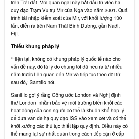
trên Trái đất. Mối quan ngại này bắt đầu từ việc hạ
quỹ đạo Trạm Vũ trụ Mir của Nga vào năm 2001. Quá
trình tái nhập kiểm soát của Mir, với khối lượng 130
tấn, diễn ra trên Nam Thái Bình Dương, gần Nadi,
Fiji.
Thiếu khung pháp lý
“Hiện tại, không có khung pháp lý quốc tế nào cho
vấn đề này, đó là lý do chúng tôi đã nêu ra từ nhiều
năm trước liên quan đến Mir và tiếp tục theo dõi từ
sau đó,” Santillo nói.
Santillo gợi ý rằng Công ước London và Nghị định
thư London nhằm bảo vệ môi trường biển khỏi các
hoạt động của con người có thể là khuôn khổ hợp lý
để đưa vấn đề hạ quỹ đạo ISS vào xem xét và có thể
khởi xướng các thủ tục thiết lập quy định. Điều này có
thể mang lại sự nhất quán trong cách tiếp cận ở cấp