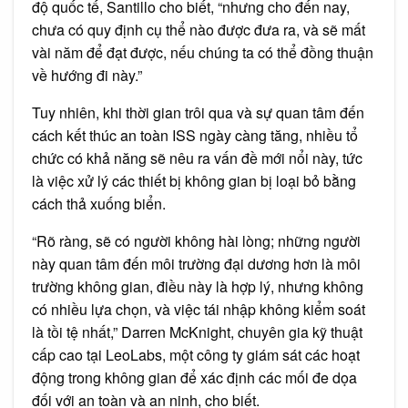
độ quốc tế, Santillo cho biết, “nhưng cho đến nay,
chưa có quy định cụ thể nào được đưa ra, và sẽ mất
vài năm để đạt được, nếu chúng ta có thể đồng thuận
về hướng đi này.”
Tuy nhiên, khi thời gian trôi qua và sự quan tâm đến
cách kết thúc an toàn ISS ngày càng tăng, nhiều tổ
chức có khả năng sẽ nêu ra vấn đề mới nổi này, tức
là việc xử lý các thiết bị không gian bị loại bỏ bằng
cách thả xuống biển.
“Rõ ràng, sẽ có người không hài lòng; những người
này quan tâm đến môi trường đại dương hơn là môi
trường không gian, điều này là hợp lý, nhưng không
có nhiều lựa chọn, và việc tái nhập không kiểm soát
là tồi tệ nhất,” Darren McKnight, chuyên gia kỹ thuật
cấp cao tại LeoLabs, một công ty giám sát các hoạt
động trong không gian để xác định các mối đe dọa
đối với an toàn và an ninh, cho biết.