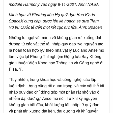
module Harmony vào ngày 8-11-2021. Ảnh: NASA
Minh họa về Phương tiện Hạ quỹ đạo Hoa Kỳ do
SpaceX cung cấp, được lên kế hoạch sẽ đưa Trạm
Vũ trụ Quốc tế đến một kết cục rực lửa. Ảnh: SpaceX
Những lo ngại về mảnh vỡ không gian rơi xuống đại
dương từ các vật thể tái nhập quỹ đạo “về nguyên tắc
là hoàn toàn hợp lý,” theo nhà vật lý Luciano Anselmo
làm việc tại Phòng Thí nghiệm Động lực Bay Không
gian thuộc Viện Khoa học Thông tin và Công nghệ ở
Pisa, Ý.
“Tuy nhiên, trong khoa học và công nghệ, các lập
luận định lượng cũng rất quan trọng, và các vật thể tái
nhập quỹ đạo chỉ đóng góp một phần rất nhỏ vào ô
nhiễm đại dương,” Anselmo nói. Từ khi kỷ nguyên
không gian bắt đầu, khối lượng tái nhập từ quỹ đạo
và phát tán xuống đất liền, đại dương và khí quyển