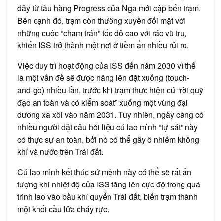
đây từ tàu hàng Progress của Nga mới cập bến trạm.
Bên cạnh đó, trạm còn thường xuyên đối mặt với
những cuộc “chạm trán” tốc độ cao với rác vũ trụ,
khiến ISS trở thành một nơi ở tiềm ẩn nhiều rủi ro.
Việc duy trì hoạt động của ISS đến năm 2030 vì thế
là một vấn đề sẽ được nâng lên đặt xuống (touch-
and-go) nhiều lần, trước khi trạm thực hiện cú “rời quỹ
đạo an toàn và có kiểm soát” xuống một vùng đại
dương xa xôi vào năm 2031. Tuy nhiên, ngày càng có
nhiều người đặt câu hỏi liệu cú lao mình “tự sát” này
có thực sự an toàn, bởi nó có thể gây ô nhiễm không
khí và nước trên Trái đất.
Cú lao mình kết thúc sứ mệnh này có thể sẽ rất ấn
tượng khi nhiệt độ của ISS tăng lên cực độ trong quá
trình lao vào bầu khí quyển Trái đất, biến trạm thành
một khối cầu lửa cháy rực.