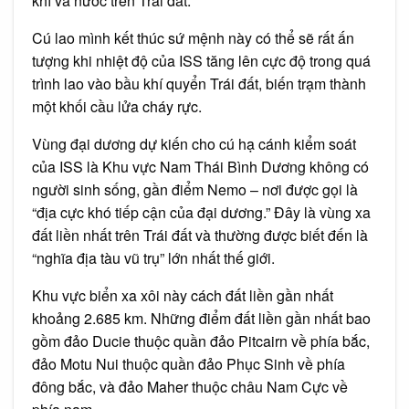
khí và nước trên Trái đất.
Cú lao mình kết thúc sứ mệnh này có thể sẽ rất ấn
tượng khi nhiệt độ của ISS tăng lên cực độ trong quá
trình lao vào bầu khí quyển Trái đất, biến trạm thành
một khối cầu lửa cháy rực.
Vùng đại dương dự kiến cho cú hạ cánh kiểm soát
của ISS là Khu vực Nam Thái Bình Dương không có
người sinh sống, gần điểm Nemo – nơi được gọi là
“địa cực khó tiếp cận của đại dương.” Đây là vùng xa
đất liền nhất trên Trái đất và thường được biết đến là
“nghĩa địa tàu vũ trụ” lớn nhất thế giới.
Khu vực biển xa xôi này cách đất liền gần nhất
khoảng 2.685 km. Những điểm đất liền gần nhất bao
gồm đảo Ducie thuộc quần đảo Pitcairn về phía bắc,
đảo Motu Nui thuộc quần đảo Phục Sinh về phía
đông bắc, và đảo Maher thuộc châu Nam Cực về