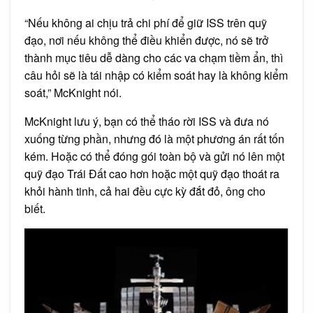
“Nếu không ai chịu trả chi phí để giữ ISS trên quỹ
đạo, nơi nếu không thể điều khiển được, nó sẽ trở
thành mục tiêu dễ dàng cho các va chạm tiềm ẩn, thì
câu hỏi sẽ là tái nhập có kiểm soát hay là không kiểm
soát,” McKnight nói.
McKnight lưu ý, bạn có thể tháo rời ISS và đưa nó
xuống từng phần, nhưng đó là một phương án rất tốn
kém. Hoặc có thể đóng gói toàn bộ và gửi nó lên một
quỹ đạo Trái Đất cao hơn hoặc một quỹ đạo thoát ra
khỏi hành tinh, cả hai đều cực kỳ đắt đỏ, ông cho
biết.