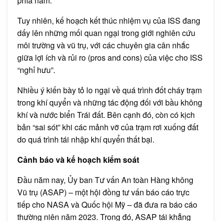
phía nam.
Tuy nhiên, kế hoạch kết thúc nhiệm vụ của ISS đang
dấy lên những mối quan ngại trong giới nghiên cứu
môi trường và vũ trụ, với các chuyên gia cân nhắc
giữa lợi ích và rủi ro (pros and cons) của việc cho ISS
“nghỉ hưu”.
Nhiều ý kiến bày tỏ lo ngại về quá trình đốt cháy trạm
trong khí quyển và những tác động đối với bầu không
khí và nước biển Trái đất. Bên cạnh đó, còn có kịch
bản “sai sót” khi các mảnh vỡ của trạm rơi xuống đất
do quá trình tái nhập khí quyển thất bại.
Cảnh báo và kế hoạch kiểm soát
Đầu năm nay, Ủy ban Tư vấn An toàn Hàng không
Vũ trụ (ASAP) – một hội đồng tư vấn báo cáo trực
tiếp cho NASA và Quốc hội Mỹ – đã đưa ra báo cáo
thường niên năm 2023. Trong đó, ASAP tái khẳng