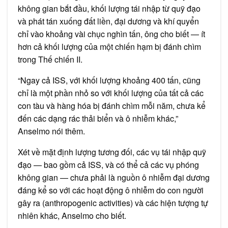
không gian bắt đầu, khối lượng tái nhập từ quỹ đạo
và phát tán xuống đất liền, đại dương và khí quyển
chỉ vào khoảng vài chục nghìn tấn, ông cho biết — ít
hơn cả khối lượng của một chiến hạm bị đánh chìm
trong Thế chiến II.
“Ngay cả ISS, với khối lượng khoảng 400 tấn, cũng
chỉ là một phần nhỏ so với khối lượng của tất cả các
con tàu và hàng hóa bị đánh chìm mỗi năm, chưa kể
đến các dạng rác thải biển và ô nhiễm khác,”
Anselmo nói thêm.
Xét về mặt định lượng tương đối, các vụ tái nhập quỹ
đạo — bao gồm cả ISS, và có thể cả các vụ phóng
không gian — chưa phải là nguồn ô nhiễm đại dương
đáng kể so với các hoạt động ô nhiễm do con người
gây ra (anthropogenic activities) và các hiện tượng tự
nhiên khác, Anselmo cho biết.