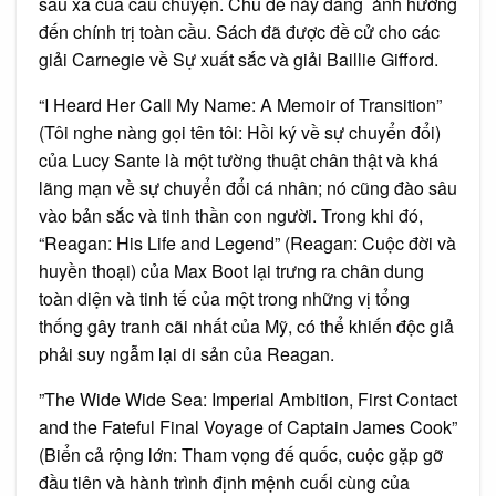
sâu xa của câu chuyện. Chủ đề này đang ảnh hưởng
đến chính trị toàn cầu. Sách đã được đề cử cho các
giải Carnegie về Sự xuất sắc và giải Baillie Gifford.
“I Heard Her Call My Name: A Memoir of Transition”
(Tôi nghe nàng gọi tên tôi: Hồi ký về sự chuyển đổi)
của Lucy Sante là một tường thuật chân thật và khá
lãng mạn về sự chuyển đổi cá nhân; nó cũng đào sâu
vào bản sắc và tinh thần con người. Trong khi đó,
“Reagan: His Life and Legend” (Reagan: Cuộc đời và
huyền thoại) của Max Boot lại trưng ra chân dung
toàn diện và tinh tế của một trong những vị tổng
thống gây tranh cãi nhất của Mỹ, có thể khiến độc giả
phải suy ngẫm lại di sản của Reagan.
”The Wide Wide Sea: Imperial Ambition, First Contact
and the Fateful Final Voyage of Captain James Cook”
(Biển cả rộng lớn: Tham vọng đế quốc, cuộc gặp gỡ
đầu tiên và hành trình định mệnh cuối cùng của