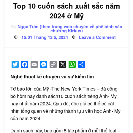
Top 10 cuốn sách xuất sắc năm
2024 ở Mỹ
By
Ngọc Trân (theo trang web chuyên về phê bình văn
chương Kirkus)
Posted
on
15:01 Tháng 12 5, 2024
Leave a Comment
on
Top
10
cuốn
sách
xuất
sắc
Twitter
Facebook
Email
Messenger
Copy
X
WhatsApp
Share
năm
2024
Link
ở
Nghệ thuật kể chuyện và sự kiếm tìm
Mỹ
Tờ báo lớn của Mỹ -The New York Times – đã công
bố hôm nay danh sách10 cuốn sách tiếng Anh- Mỹ
hay nhất năm 2024. Qau đó, độc giả có thể có cái
nhìn tổng quan về những thành tựu văn học Anh- Mỹ
của năm 2024.
Danh sách này, bao gồm 5 tác phẩm ở mỗi thể loại –