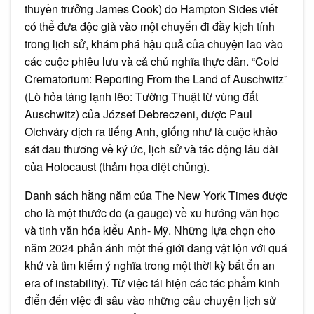
thuyền trưởng James Cook) do Hampton Sides viết
có thể đưa độc giả vào một chuyến đi đầy kịch tính
trong lịch sử, khám phá hậu quả của chuyện lao vào
các cuộc phiêu lưu và cả chủ nghĩa thực dân. “Cold
Crematorium: Reporting From the Land of Auschwitz”
(Lò hỏa táng lạnh lẽo: Tường Thuật từ vùng đất
Auschwitz) của József Debreczeni, được Paul
Olchváry dịch ra tiếng Anh, giống như là cuộc khảo
sát đau thương về ký ức, lịch sử và tác động lâu dài
của Holocaust (thảm họa diệt chủng).
Danh sách hằng năm của The New York Times được
cho là một thước đo (a gauge) về xu hướng văn học
và tinh văn hóa kiểu Anh- Mỹ. Những lựa chọn cho
năm 2024 phản ánh một thế giới đang vật lộn với quá
khứ và tìm kiếm ý nghĩa trong một thời kỳ bất ổn an
era of instability). Từ việc tái hiện các tác phẩm kinh
điển đến việc đi sâu vào những câu chuyện lịch sử