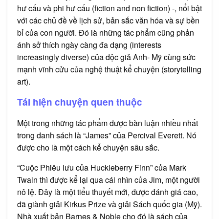
hư cấu và phi hư cấu (fiction and non fiction) -, nổi bật
với các chủ đề về lịch sử, bản sắc văn hóa và sự bền
bỉ của con người. Đó là những tác phẩm cũng phản
ánh sở thích ngày càng đa dạng (interests
increasingly diverse) của độc giả Anh- Mỹ cùng sức
mạnh vĩnh cửu của nghệ thuật kể chuyện (storytelling
art).
Tái hiện chuyện quen thuộc
Một trong những tác phẩm được bàn luận nhiều nhất
trong danh sách là “James” của Percival Everett. Nó
được cho là một cách kể chuyện sâu sắc.
“Cuộc Phiêu lưu của Huckleberry Finn” của Mark
Twain thì được kể lại qua cái nhìn của Jim, một người
nô lệ. Đây là một tiểu thuyết mới, được đánh giá cao,
đã giành giải Kirkus Prize và giải Sách quốc gia (Mỹ).
Nhà xuất bản Barnes & Noble cho đó là sách của