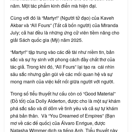
năm. Một tác phẩm kinh điển mà hiện đại.
Cùng với đó là “Martyr!” (Người tử đạo) của Kaveh
Akbar và “All Fours” (Tất cả bốn người) của Miranda
July; cả hai đều là những ứng cử viên tiềm năng cho
giải Sách quốc gia (Mỹ) năm 2025.
“Martyr!” tập trung vào các đề tài như niềm tin, bản
sắc và sự hy sinh với phong cách đầy chất thơ của
tác giả. Trong khi đó, “All Fours” lại tạo ra cái nhìn
sâu sắc nhưng gần gũi về các mối quan hệ và sự
mong manh của việc kết nối giữa người với người.
Trong số tiểu thuyết hư cấu còn có “Good Material”
(Đồ tốt) của Dolly Alderton, được cho là một sự khám
phá sắc sảo và dí dỏm về tình yêu và cả sự tự khám
phá bản thân. Và “You Dreamed of Empires” (Bạn
mơ về các đế quốc) của Álvaro Enrigue, được
Natasha Wimmer dịch ra tiếng Anh. Tiểu thuyết này