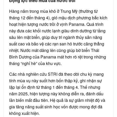
Động lực theo mùa của nước trồi
Hàng năm trong mùa khô ở Trung Mỹ (thường từ
tháng 12 đến tháng 4), gió mậu dịch phương bắc kích
hoạt hiện tượng nước trồi ở vịnh Panama. Quá trình
này đưa các khối nước lạnh giàu dinh dưỡng từ tầng
sâu lên mặt biển, giúp duy trì ngành thủy sản năng
suất cao và bảo vệ các rạn san hô trước căng thẳng
nhiệt. Nước mát dâng lên cũng giúp bờ biển Thái
Bình Dương của Panama mát hơn rõ rệt trong những
tháng “nghỉ hè” của khu vực.
Các nhà nghiên cứu STRI đã theo dõi chu kỳ mang
tính mùa vụ này suốt hơn bốn thập kỷ, ghi nhận sự
lặp lại ổn định từ tháng 1 đến tháng 4. Thế nhưng
năm 2025, hiện tượng này không diễn ra, đánh dấu
lần biến mất đầu tiên. Hệ quả là sự giảm nhiệt độ và
gia tăng năng suất sinh học vốn được mong đợi đã
không xuất hiện.