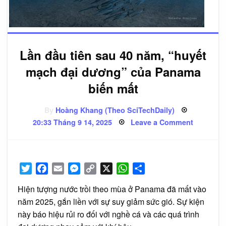
Lần đầu tiên sau 40 năm, “huyết
mạch đại dương” của Panama
biến mất
By
Hoàng Khang (Theo SciTechDaily)
Posted
on
20:33 Tháng 9 14, 2025
Leave a Comment
on
Lần
đầu
tiên
sau
40
năm,
Twitter
Facebook
Email
Messenger
Copy
X
WhatsApp
Share
“huyết
mạch
Link
đại
Hiện tượng nước trồi theo mùa ở Panama đã mất vào
dương”
của
năm 2025, gắn liền với sự suy giảm sức gió. Sự kiện
Panama
biến
này báo hiệu rủi ro đối với nghề cá và các quá trình
mất