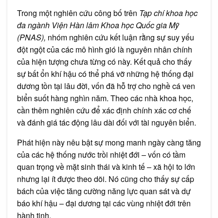
Trong một nghiên cứu công bố trên
Tạp chí khoa học
đa ngành Viện Hàn lâm Khoa học Quốc gia Mỹ
(PNAS),
nhóm nghiên cứu kết luận rằng sự suy yếu
đột ngột của các mô hình gió là nguyên nhân chính
của hiện tượng chưa từng có này. Kết quả cho thấy
sự bất ổn khí hậu có thể phá vỡ những hệ thống đại
dương tồn tại lâu đời, vốn đã hỗ trợ cho nghề cá ven
biển suốt hàng nghìn năm. Theo các nhà khoa học,
cần thêm nghiên cứu để xác định chính xác cơ chế
và đánh giá tác động lâu dài đối với tài nguyên biển.
Phát hiện này nêu bật sự mong manh ngày càng tăng
của các hệ thống nước trồi nhiệt đới – vốn có tầm
quan trọng về mặt sinh thái và kinh tế – xã hội to lớn
nhưng lại ít được theo dõi. Nó cũng cho thấy sự cấp
bách của việc tăng cường năng lực quan sát và dự
báo khí hậu – đại dương tại các vùng nhiệt đới trên
hành tinh.