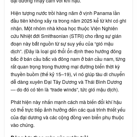
đại dương nhạy cảm với khí hậu.
Hiện tượng nước trồi hàng năm ở vịnh Panama lần
đầu tiên không xảy ra trong năm 2025 kể từ khi có ghi
nhận. Một nhóm nhà khoa học thuộc Viện Nghiên
cứu Nhiệt đới Smithsonian (STRI) cho rằng sự gián
đoạn này bắt nguồn từ sự suy yếu của “gió mậu
dịch”. (Đây là loại gió thổi ổn định theo hướng đông
bắc ở bán cầu bắc và đông nam ở bán cầu nam, từng
rất quan trọng trong thương mại đường biển thời kỳ
thuyền buồm (thế kỷ 15–19), vì nó giúp tàu di chuyển
dễ dàng xuyên Đại Tây Dương và Thái Bình Dương
— do đó có tên là “trade winds”, tức gió mậu dịch).
Phát hiện này nhấn mạnh cách mà biến đổi khí hậu
có thể trực tiếp ảnh hưởng đến các quá trình thiết yếu
của đại dương và các cộng đồng ven biển phụ thuộc
vào chúng.