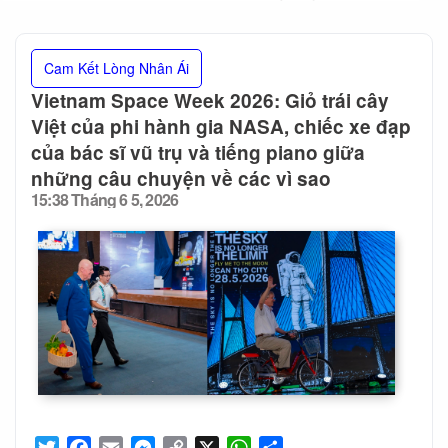
Cam Kết Lòng Nhân Ái
Vietnam Space Week 2026: Giỏ trái cây
Việt của phi hành gia NASA, chiếc xe đạp
của bác sĩ vũ trụ và tiếng piano giữa
những câu chuyện về các vì sao
15:38 Tháng 6 5, 2026
Posted
on
Twitter
Facebook
Email
Messenger
Copy
X
WhatsApp
Share