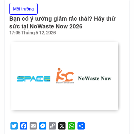
Môi trường
Bạn có ý tưởng giảm rác thải? Hãy thử
sức tại NoWaste Now 2026
17:05 Tháng 5 12, 2026
Posted
on
Twitter
Facebook
Email
Messenger
Copy
X
WhatsApp
Share
Link