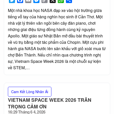
Link
Một nhà khoa học NASA đạp xe vào hội trường giữa
tiếng vỗ tay của hàng nghìn học sinh ở Cần Thơ. Một
nhà vật lý thiên văn ngồi bên cây đàn piano, chơi
những giai điệu từng đồng hành cùng kỷ nguyên
Apollo. Một giáo sư Nhật Bản mở đầu bài thuyết trình
về vũ trụ bằng một tác phẩm của Chopin. Một cựu phi
hành gia NASA bước lên sân khấu với giỏ xoài mua từ
chợ Bến Thành. Nếu chỉ nhìn qua chương trình nghị
sự, Vietnam Space Week 2026 là một chuỗi sự kiện
về STEM,…
Cam Kết Lòng Nhân Ái
VIETNAM SPACE WEEK 2026 TRÂN
TRỌNG CẢM ƠN
16:29 Tháng 6 4, 2026
Posted