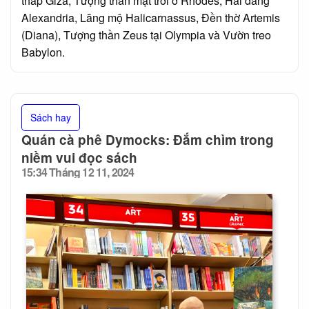
tháp Giza, Tượng thần mặt trời ở Rhodes, Hải đăng
Alexandria, Lăng mộ Halicarnassus, Đền thờ Artemis
(Diana), Tượng thần Zeus tại Olympia và Vườn treo
Babylon.
Sách hay
Quán cà phê Dymocks: Đắm chìm trong
niềm vui đọc sách
15:34 Tháng 12 11, 2024
Posted
on