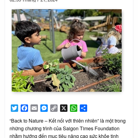
Posted
on
Twitter
Facebook
Email
Messenger
Copy
X
WhatsApp
Share
Link
“Back to Nature – Kết nối với thiên nhiên” là một trong
những chương trình của Saigon Times Foundation
nhằm hướng đến mục tiêu nâng cao sức khỏe tinh