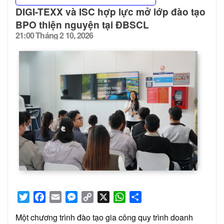
DIGI-TEXX và ISC hợp lực mở lớp đào tạo
BPO thiện nguyện tại ĐBSCL
21:00 Tháng 2 10, 2026
Posted
on
Twitter
Facebook
Email
Messenger
Copy
X
WhatsApp
Share
Link
Một chương trình đào tạo gia công quy trình doanh