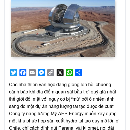
Twitter
Facebook
Email
Messenger
Copy
X
WhatsApp
Share
Link
Các nhà thiên văn học đang gióng lên hồi chuông
cảnh báo khi địa điểm quan sát bầu trời quý giá nhất
thế giới đối mặt với nguy cơ bị “mù” bởi ô nhiễm ánh
sáng do một dự án năng lượng tái tạo được đề xuất.
Công ty năng lượng Mỹ AES Energy muốn xây dựng
một khu phức hợp sản xuất hydro tái tạo quy mô lớn ở
Chile, chỉ cách đỉnh núi Paranal vài kilomet, nơi đặt