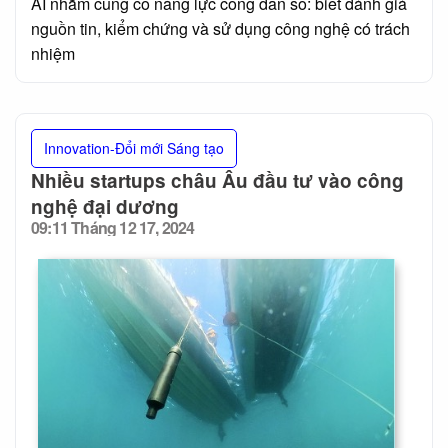
AI nhằm củng cố năng lực công dân số: biết đánh giá
nguồn tin, kiểm chứng và sử dụng công nghệ có trách
nhiệm
Innovation-Đổi mới Sáng tạo
Nhiều startups châu Âu đầu tư vào công
nghệ đại dương
09:11 Tháng 12 17, 2024
Posted
on