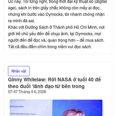
Úc này. Tôi từng nghĩ, trong thời đại kỹ thuật số (digital
age), sách in trên giấy chắc không còn mấy ai đọc,
nhưng khi bước vào Dymocks, tôi nhanh chóng nhận
ra mình đã sai.
Khác với Đường Sách ở Thành phố Hồ Chí Minh, nơi
giới trẻ chủ yếu đến để chụp ảnh, tại Dymocks, mọi
người đến để đọc và, quan trọng hơn – để mua sách.
Tất cả đều đắm chìm trong niềm vui đọc sách.
Nhân vật
Ginny Whitelaw: Rời NASA ở tuổi 40 để
theo đuổi ‘lãnh đạo từ bên trong
07:47 Tháng 4 6, 2026
Posted
on