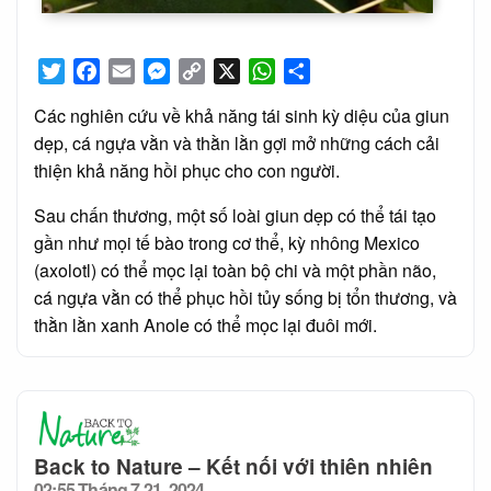
Twitter
Facebook
Email
Messenger
Copy
X
WhatsApp
Share
Link
Các nghiên cứu về khả năng tái sinh kỳ diệu của giun
dẹp, cá ngựa vằn và thằn lằn gợi mở những cách cải
thiện khả năng hồi phục cho con người.
Sau chấn thương, một số loài giun dẹp có thể tái tạo
gần như mọi tế bào trong cơ thể, kỳ nhông Mexico
(axolotl) có thể mọc lại toàn bộ chi và một phần não,
cá ngựa vằn có thể phục hồi tủy sống bị tổn thương, và
thằn lằn xanh Anole có thể mọc lại đuôi mới.
Back to Nature – Kết nối với thiên nhiên
02:55 Tháng 7 21, 2024