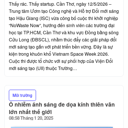
Thấy rác. Thấy startup. Cần Thơ, ngày 12/5/2026 –
Trung tâm Ươm tạo Công nghệ và Hỗ trợ Đổi mới sáng
tạo Hậu Giang (ISC) vừa công bố cuộc thi khởi nghiệp
“NoWaste Now”, hướng đến sinh viên các trường đại
học tại TP.HCM, Cần Thơ và khu vực Đồng bằng sông
Cửu Long (ĐBSCL), nhằm thúc đẩy các giải pháp đổi
mới sáng tạo gắn với phát triển bền vững. Đây là sự
kiện trong khuôn khổ Vietnam Space Week 2026.
Cuộc thi được tổ chức với sự phối hợp của Viện Đổi
mới sáng tạo (UII) thuộc Trường…
Môi trường
Ô nhiễm ánh sáng đe dọa kính thiên văn
lớn nhất thế giới
08:58 Tháng 1 20, 2025
Posted
on