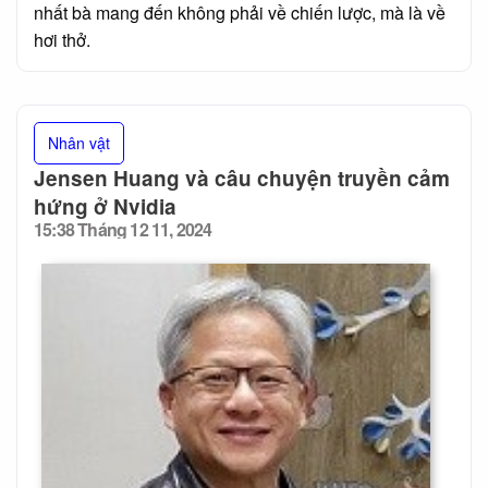
nhất bà mang đến không phải về chiến lược, mà là về
hơi thở.
Nhân vật
Jensen Huang và câu chuyện truyền cảm
hứng ở Nvidia
15:38 Tháng 12 11, 2024
Posted
on