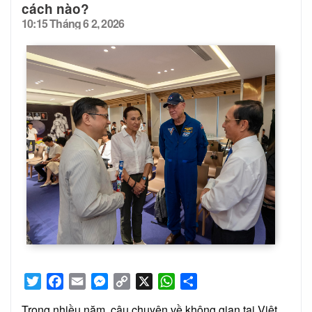
cách nào?
10:15 Tháng 6 2, 2026
Posted
on
Twitter
Facebook
Email
Messenger
Copy
X
WhatsApp
Share
Link
Trong nhiều năm, câu chuyện về không gian tại Việt