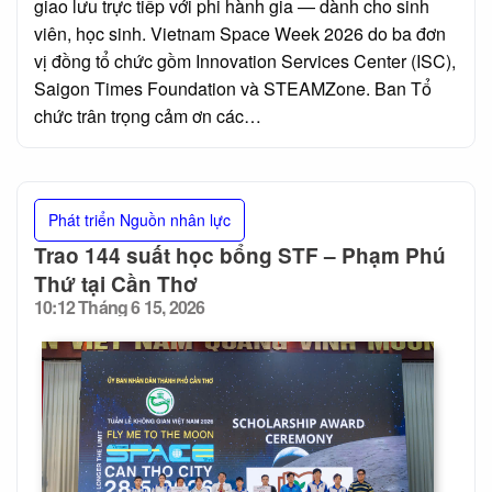
giao lưu trực tiếp với phi hành gia — dành cho sinh
viên, học sinh. Vietnam Space Week 2026 do ba đơn
vị đồng tổ chức gồm Innovation Services Center (ISC),
Saigon Times Foundation và STEAMZone. Ban Tổ
chức trân trọng cảm ơn các…
Phát triển Nguồn nhân lực
Trao 144 suất học bổng STF – Phạm Phú
Thứ tại Cần Thơ
10:12 Tháng 6 15, 2026
Posted
on