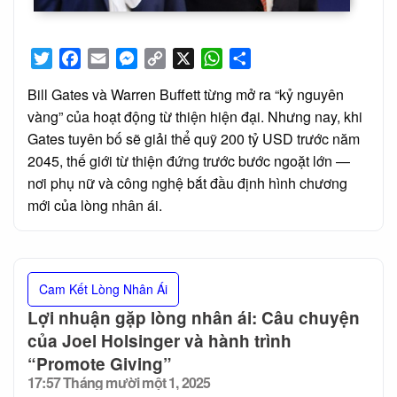
Twitter
Facebook
Email
Messenger
Copy
X
WhatsApp
Share
Link
Bill Gates và Warren Buffett từng mở ra “kỷ nguyên
vàng” của hoạt động từ thiện hiện đại. Nhưng nay, khi
Gates tuyên bố sẽ giải thể quỹ 200 tỷ USD trước năm
2045, thế giới từ thiện đứng trước bước ngoặt lớn —
nơi phụ nữ và công nghệ bắt đầu định hình chương
mới của lòng nhân ái.
Cam Kết Lòng Nhân Ái
Lợi nhuận gặp lòng nhân ái: Câu chuyện
của Joel Holsinger và hành trình
“Promote Giving”
17:57 Tháng mười một 1, 2025
Posted