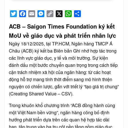
Twitter
Facebook
Email
Messenger
Copy
X
WhatsApp
Share
Link
ACB – Saigon Times Foundation ký kết
MoU về giáo dục và phát triển nhân lực
Ngày 18/12/2025, tại TP.HCM, Ngân hàng TMCP Á
Châu (ACB) ký kết ba Biên bản Ghi nhớ hợp tác trong
các lĩnh vực giáo dục, y tế và môi trường. Sự kiện
đánh dấu một bước chuyển quan trọng trong cách tiếp
cận trách nhiệm xã hội của ngân hàng: từ các hoạt
động hỗ trợ mang tính thời điểm sang mô hình thiện
nguyện có chiến lược, gắn với triết lý “tạo giá trị chung”
(Creating Shared Value – CSV).
Trong khuôn khổ chương trình “ACB đồng hành cùng
một Việt Nam bền vững”, ngân hàng công bố định
hướng phát triển dựa trên các quan hệ hợp tác dài
hạn, tập trung vào ba trụ cột nền tảng gồm giáo dục,