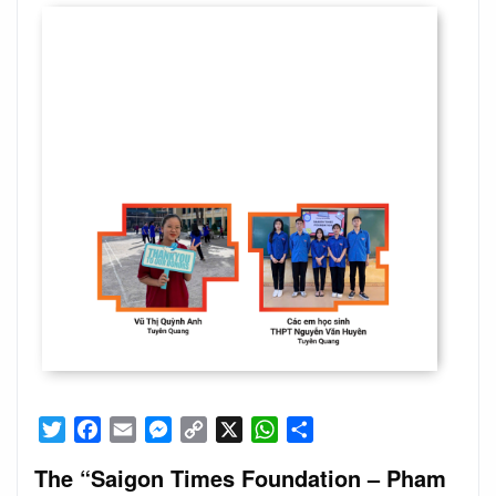
on
Twitter
Facebook
Email
Messenger
Copy
X
WhatsApp
Share
Link
The “Saigon Times Foundation – Pham