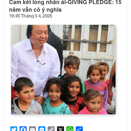
Cam kết lòng nhân ái-GIVING PLEDGE: 15
năm vẫn có ý nghĩa
19:45 Tháng 5 4, 2025
Posted
on
Twitter
Facebook
Email
Messenger
Copy
X
WhatsApp
Share