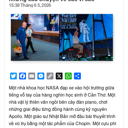
15:38 Tháng 6 5, 2026
Posted
on
Twitter
Facebook
Email
Messenger
Copy
X
WhatsApp
Share
Link
Một nhà khoa học NASA đạp xe vào hội trường giữa
tiếng vỗ tay của hàng nghìn học sinh ở Cần Thơ. Một
nhà vật lý thiên văn ngồi bên cây đàn piano, chơi
những giai điệu từng đồng hành cùng kỷ nguyên
Apollo. Một giáo sư Nhật Bản mở đầu bài thuyết trình
về vũ trụ bằng một tác phẩm của Chopin. Một cựu phi