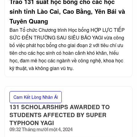
Trao 131 suất học bổng cho các học
sinh tỉnh Lào Cai, Cao Bằng, Yên Bái và
Tuyên Quang
Ban Tổ chức Chương trình Học bổng HỢP LỰC TIẾP
SỨC ĐẾN TRƯỜNG SAU SIÊU BÃO YAGI vừa công
bố việc phát học bổng cho giai đoạn 2 với tiêu chí ưu
tiên cho các học sinh có hoàn cảnh khó khăn, hiếu
học, đam mê học các ngành về công nghệ, khoa học
kỹ thuật, và không gian vũ trụ.
Cam Kết Lòng Nhân Ái
131 SCHOLARSHIPS AWARDED TO
STUDENTS AFFECTED BY SUPER
TYPHOON YAGI
09:32 Tháng mười một 4, 2024
Posted