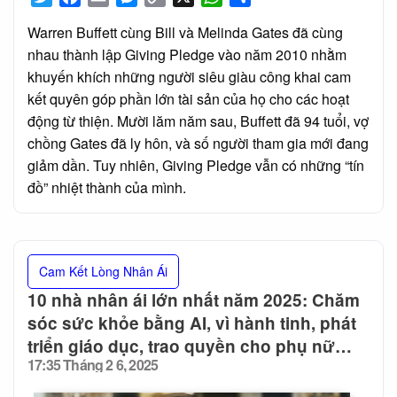
Link
Warren Buffett cùng Bill và Melinda Gates đã cùng
nhau thành lập Giving Pledge vào năm 2010 nhằm
khuyến khích những người siêu giàu công khai cam
kết quyên góp phần lớn tài sản của họ cho các hoạt
động từ thiện. Mười lăm năm sau, Buffett đã 94 tuổi, vợ
chồng Gates đã ly hôn, và số người tham gia mới đang
giảm dần. Tuy nhiên, Giving Pledge vẫn có những “tín
đồ” nhiệt thành của mình.
Cam Kết Lòng Nhân Ái
10 nhà nhân ái lớn nhất năm 2025: Chăm
sóc sức khỏe bằng AI, vì hành tinh, phát
triển giáo dục, trao quyền cho phụ nữ…
17:35 Tháng 2 6, 2025
Posted
on