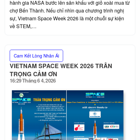
hành gia NASA bước lên sân khấu với giỏ xoài mua từ
chợ Bến Thành. Nếu chỉ nhìn qua chương trình nghị
sự, Vietnam Space Week 2026 là một chuỗi sự kiện
về STEM,…
Cam Kết Lòng Nhân Ái
VIETNAM SPACE WEEK 2026 TRÂN
TRỌNG CẢM ƠN
16:29 Tháng 6 4, 2026
Posted
on