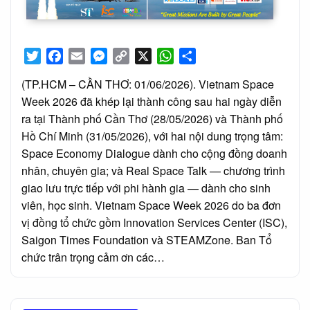
Twitter
Facebook
Email
Messenger
Copy
X
WhatsApp
Share
Link
(TP.HCM – CẦN THƠ: 01/06/2026). Vietnam Space
Week 2026 đã khép lại thành công sau hai ngày diễn
ra tại Thành phố Cần Thơ (28/05/2026) và Thành phố
Hồ Chí Minh (31/05/2026), với hai nội dung trọng tâm:
Space Economy Dialogue dành cho cộng đồng doanh
nhân, chuyên gia; và Real Space Talk — chương trình
giao lưu trực tiếp với phi hành gia — dành cho sinh
viên, học sinh. Vietnam Space Week 2026 do ba đơn
vị đồng tổ chức gồm Innovation Services Center (ISC),
Saigon Times Foundation và STEAMZone. Ban Tổ
chức trân trọng cảm ơn các…