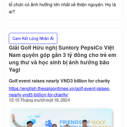
tổ chức có ảnh hưởng lớn nhất về thiện nguyện. Họ là
ai?
Cam Kết Lòng Nhân Ái
Giải Golf Hữu nghị Suntory PepsiCo Việt
Nam quyên góp gần 3 tỷ đồng cho trẻ em
ung thư và học sinh bị ảnh hưởng bão
Yagi
Golf event raises nearly VND3 billion for charity
https://english.thesaigontimes.vn/golf-event-raises-
nearly-vnd3-billion-for-charity/
15:15 Tháng mười một 18, 2024
Posted
on