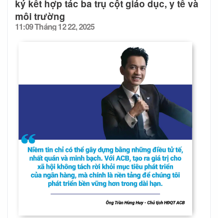
ký kết hợp tác ba trụ cột giáo dục, y tế và
môi trường
11:09 Tháng 12 22, 2025
Posted
on