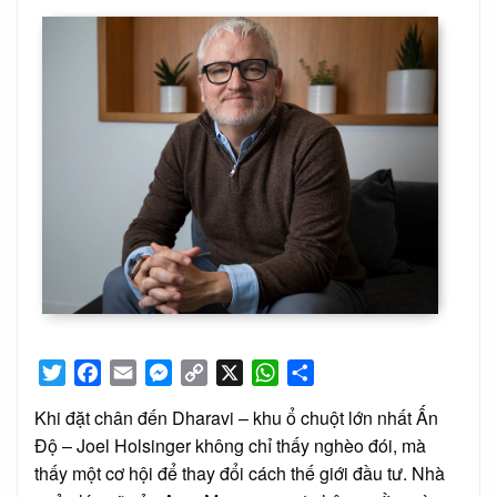
on
Twitter
Facebook
Email
Messenger
Copy
X
WhatsApp
Share
Link
Khi đặt chân đến Dharavi – khu ổ chuột lớn nhất Ấn
Độ – Joel Holsinger không chỉ thấy nghèo đói, mà
thấy một cơ hội để thay đổi cách thế giới đầu tư. Nhà