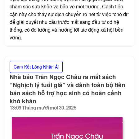
chăm sóc sức khỏe và bảo vệ môi trường. Cách tiếp
cận này cho thấy sự dịch chuyển rõ nét từ việc “cho đi”
để giải quyết nhu cầu trước mắt sang đầu tư có hệ
thống, có đo lường và hướng tới tác động xã hội bền
vững.
Cam Kết Lòng Nhân Ái
Nhà báo Trần Ngọc Châu ra mắt sách
“Nghịch lý tuổi già” và dành toàn bộ tiền
bán sách hỗ trợ học sinh có hoàn cảnh
khó khăn
13:09 Tháng mười một 30, 2025
Posted
on