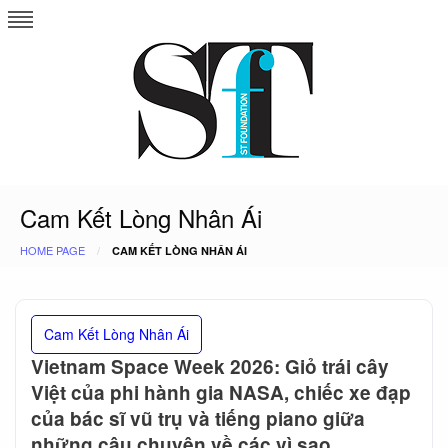
Skip
to
content
Cam Kết Lòng Nhân Ái
HOME PAGE
CAM KẾT LÒNG NHÂN ÁI
Cam Kết Lòng Nhân Ái
Vietnam Space Week 2026: Giỏ trái cây
Việt của phi hành gia NASA, chiếc xe đạp
của bác sĩ vũ trụ và tiếng piano giữa
những câu chuyện về các vì sao