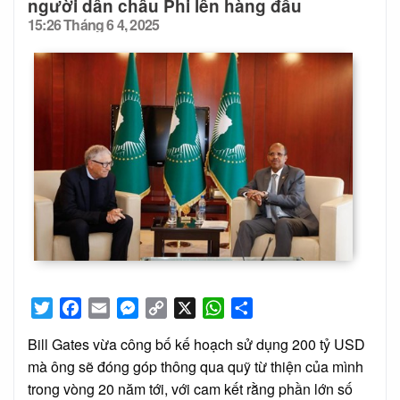
người dân châu Phi lên hàng đầu
15:26 Tháng 6 4, 2025
Posted
on
Twitter
Facebook
Email
Messenger
Copy
X
WhatsApp
Share
Link
Bill Gates vừa công bố kế hoạch sử dụng 200 tỷ USD
mà ông sẽ đóng góp thông qua quỹ từ thiện của mình
trong vòng 20 năm tới, với cam kết rằng phần lớn số