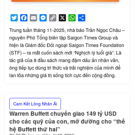
Twitter
Facebook
Email
Messenger
Copy
X
WhatsApp
Share
Link
Trung tuần tháng 11-2025, nhà báo Trần Ngọc Châu –
nguyên Phó Tổng biên tập Saigon Times Group và
hiện là Giám đốc Đối ngoại Saigon Times Foundation
(STF) – ra mắt cuốn sách mới “Nghịch lý tuổi già”. Là
tác giả của 8 đầu sách mang đậm dấu ấn nhân văn,
ông tiếp tục dùng tri thức và trải nghiệm của mình để
lan tỏa những giá trị sống tích cực đến cộng đồng.
Cam Kết Lòng Nhân Ái
Warren Buffett chuyển giao 149 tỷ USD
cho các quỹ của con, mở đường cho “thế
hệ Buffett thứ hai”