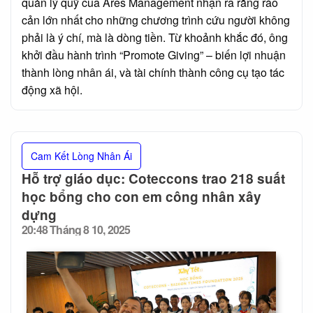
quản lý quỹ của Ares Management nhận ra rằng rào
cản lớn nhất cho những chương trình cứu người không
phải là ý chí, mà là dòng tiền. Từ khoảnh khắc đó, ông
khởi đầu hành trình “Promote Giving” – biến lợi nhuận
thành lòng nhân ái, và tài chính thành công cụ tạo tác
động xã hội.
Cam Kết Lòng Nhân Ái
Hỗ trợ giáo dục: Coteccons trao 218 suất
học bổng cho con em công nhân xây
dựng
20:48 Tháng 8 10, 2025
Posted
on