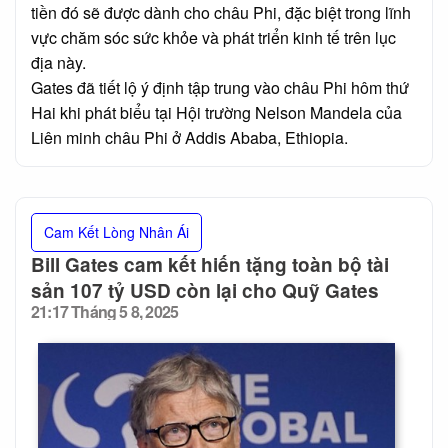
tiền đó sẽ được dành cho châu Phi, đặc biệt trong lĩnh
vực chăm sóc sức khỏe và phát triển kinh tế trên lục
địa này.
Gates đã tiết lộ ý định tập trung vào châu Phi hôm thứ
Hai khi phát biểu tại Hội trường Nelson Mandela của
Liên minh châu Phi ở Addis Ababa, Ethiopia.
Cam Kết Lòng Nhân Ái
Bill Gates cam kết hiến tặng toàn bộ tài
sản 107 tỷ USD còn lại cho Quỹ Gates
21:17 Tháng 5 8, 2025
Posted
on