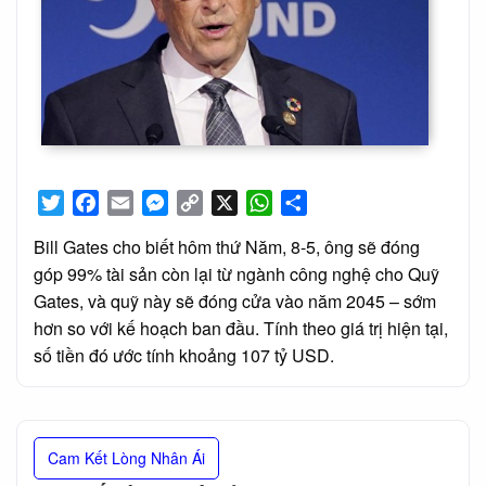
Twitter
Facebook
Email
Messenger
Copy
X
WhatsApp
Share
Link
Bill Gates cho biết hôm thứ Năm, 8-5, ông sẽ đóng
góp 99% tài sản còn lại từ ngành công nghệ cho Quỹ
Gates, và quỹ này sẽ đóng cửa vào năm 2045 – sớm
hơn so với kế hoạch ban đầu. Tính theo giá trị hiện tại,
số tiền đó ước tính khoảng 107 tỷ USD.
Cam Kết Lòng Nhân Ái