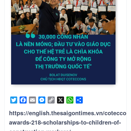
Twitter
Facebook
Email
Messenger
Copy
X
WhatsApp
Share
Link
https://english.thesaigontimes.vn/coteccon
awards-218-scholarships-to-children-of-