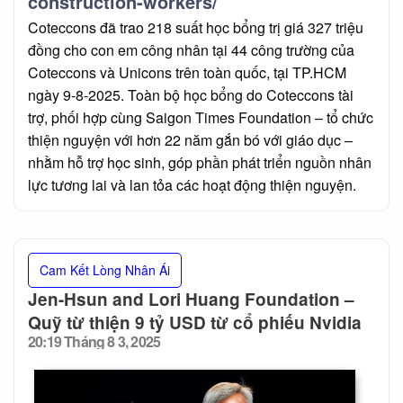
construction-workers/
Coteccons đã trao 218 suất học bổng trị giá 327 triệu
đồng cho con em công nhân tại 44 công trường của
Coteccons và Unicons trên toàn quốc, tại TP.HCM
ngày 9-8-2025. Toàn bộ học bổng do Coteccons tài
trợ, phối hợp cùng Saigon Times Foundation – tổ chức
thiện nguyện với hơn 22 năm gắn bó với giáo dục –
nhằm hỗ trợ học sinh, góp phần phát triển nguồn nhân
lực tương lai và lan tỏa các hoạt động thiện nguyện.
Cam Kết Lòng Nhân Ái
Jen-Hsun and Lori Huang Foundation –
Quỹ từ thiện 9 tỷ USD từ cổ phiếu Nvidia
20:19 Tháng 8 3, 2025
Posted
on