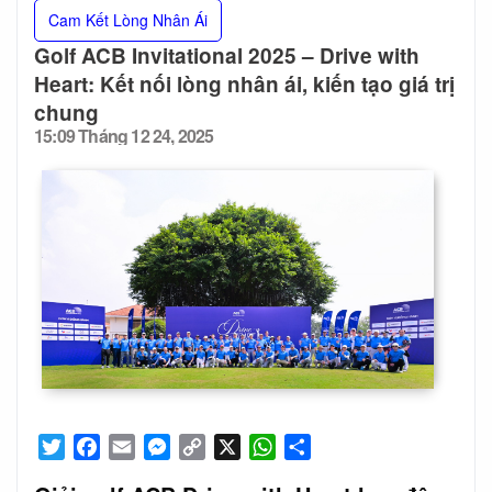
Cam Kết Lòng Nhân Ái
Golf ACB Invitational 2025 – Drive with
Heart: Kết nối lòng nhân ái, kiến tạo giá trị
chung
15:09 Tháng 12 24, 2025
Posted
on
Twitter
Facebook
Email
Messenger
Copy
X
WhatsApp
Share
Link