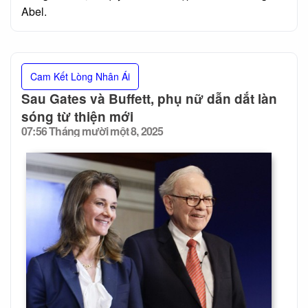
Abel.
Cam Kết Lòng Nhân Ái
Sau Gates và Buffett, phụ nữ dẫn dắt làn
sóng từ thiện mới
07:56 Tháng mười một 8, 2025
Posted
on