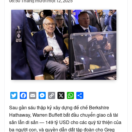
06:50 Tháng mười một 12, 2025
Posted
on
Twitter
Facebook
Email
Messenger
Copy
X
WhatsApp
Share
Link
Sau gần sáu thập kỷ xây dựng đế chế Berkshire
Hathaway, Warren Buffett bắt đầu chuyển giao cả tài
sản lẫn di sản — 149 tỷ USD cho các quỹ từ thiện của
ba người con, và quyền dẫn dắt tập đoàn cho Greg