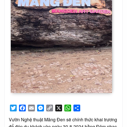
Twitter
Facebook
Email
Messenger
Copy
X
WhatsApp
Share
Link
Vườn Nghệ thuật Măng Đen sẽ chính thức khai trương
để đón du khách vào ngày 30-8-2024 bằng Đêm nhạc