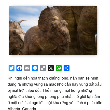
on
Twitter
Facebook
Email
Messenger
Copy
X
WhatsApp
Share
Link
Khi nghĩ đến hóa thạch khủng long, hẳn bạn sẽ hình
dung ra những vùng sa mạc khô cằn hay vùng đất xấu
bị mặt trời thiêu đốt. Thế nhưng, một trong những
nghĩa địa khủng long phong phú nhất thế giới lại nằm
ở một nơi ít ai ngờ tới: một khu rừng yên tĩnh ở phía bắc
Alberta, Canada.