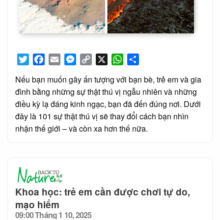
Twitter
Facebook
Email
Messenger
Copy
X
WhatsApp
Share
Link
Nếu bạn muốn gây ấn tượng với bạn bè, trẻ em và gia
đình bằng những sự thật thú vị ngẫu nhiên và những
điều kỳ lạ đáng kinh ngạc, bạn đã đến đúng nơi. Dưới
đây là 101 sự thật thú vị sẽ thay đổi cách bạn nhìn
nhận thế giới – và còn xa hơn thế nữa.
Khoa học: trẻ em cần được chơi tự do,
mạo hiểm
09:00 Tháng 1 10, 2025
Posted