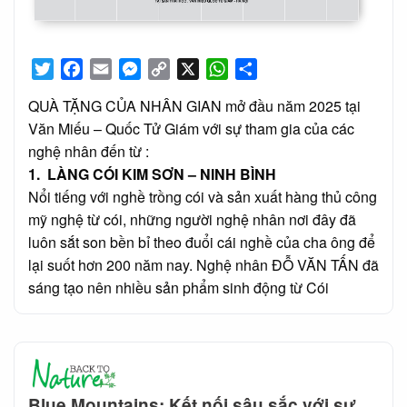
Twitter
Facebook
Email
Messenger
Copy
X
WhatsApp
Share
Link
QUÀ TẶNG CỦA NHÂN GIAN mở đầu năm 2025 tại
Văn Miếu – Quốc Tử Giám với sự tham gia của các
nghệ nhân đến từ :
1. LÀNG CÓI KIM SƠN – NINH BÌNH
Nổi tiếng với nghề trồng cói và sản xuất hàng thủ công
mỹ nghệ từ cói, những người nghệ nhân nơi đây đã
luôn sắt son bền bỉ theo đuổi cái nghề của cha ông để
lại suốt hơn 200 năm nay. Nghệ nhân ĐỖ VĂN TẤN đã
sáng tạo nên nhiều sản phẩm sinh động từ Cói
Blue Mountains: Kết nối sâu sắc với sự