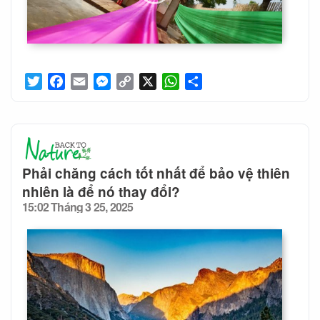
Twitter
Facebook
Email
Messenger
Copy
X
WhatsApp
Share
Link
Phải chăng cách tốt nhất để bảo vệ thiên
nhiên là để nó thay đổi?
15:02 Tháng 3 25, 2025
Posted
on