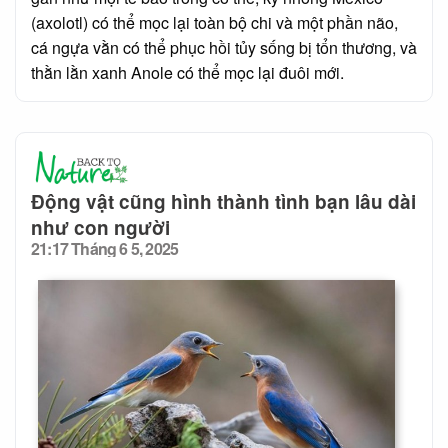
(axolotl) có thể mọc lại toàn bộ chi và một phần não,
cá ngựa vằn có thể phục hồi tủy sống bị tổn thương, và
thằn lằn xanh Anole có thể mọc lại đuôi mới.
Động vật cũng hình thành tình bạn lâu dài
như con người
21:17 Tháng 6 5, 2025
Posted
on