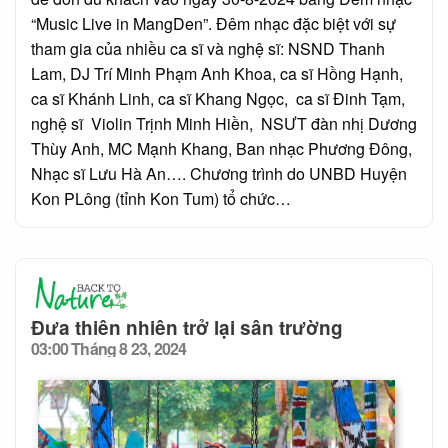
“Music Live in MangDen”. Đêm nhạc đặc biệt với sự
tham gia của nhiều ca sĩ và nghệ sĩ: NSND Thanh
Lam, DJ Trí Minh Phạm Anh Khoa, ca sĩ Hồng Hạnh,
ca sĩ Khánh Linh, ca sĩ Khang Ngọc, ca sĩ Đinh Tạm,
nghệ sĩ Violin Trịnh Minh Hiền, NSƯT đàn nhị Dương
Thùy Anh, MC Mạnh Khang, Ban nhạc Phương Đông,
Nhạc sĩ Lưu Hà An…. Chương trình do UNBD Huyện
Kon PLông (tỉnh Kon Tum) tổ chức…
Đưa thiên nhiên trở lại sân trường
03:00 Tháng 8 23, 2024
Posted
on