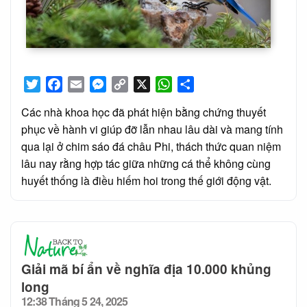
Twitter
Facebook
Email
Messenger
Copy
X
WhatsApp
Share
Link
Các nhà khoa học đã phát hiện bằng chứng thuyết
phục về hành vi giúp đỡ lẫn nhau lâu dài và mang tính
qua lại ở chim sáo đá châu Phi, thách thức quan niệm
lâu nay rằng hợp tác giữa những cá thể không cùng
huyết thống là điều hiếm hoi trong thế giới động vật.
Giải mã bí ẩn về nghĩa địa 10.000 khủng
long
12:38 Tháng 5 24, 2025
Posted