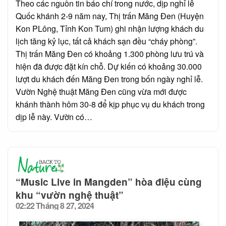
Theo các nguồn tin báo chí trong nước, dịp nghỉ lễ
Quốc khánh 2-9 năm nay, Thị trấn Măng Đen (Huyện
Kon PLông, Tỉnh Kon Tum) ghi nhận lượng khách du
lịch tăng kỷ lục, tất cả khách sạn đều “cháy phòng”.
Thị trấn Măng Đen có khoảng 1.300 phòng lưu trú và
hiện đã được đặt kín chỗ. Dự kiến có khoảng 30.000
lượt du khách đến Măng Đen trong bốn ngày nghỉ lễ.
Vườn Nghệ thuật Măng Đen cũng vừa mới được
khánh thành hôm 30-8 để kịp phục vụ du khách trong
dịp lễ này. Vườn có…
“Music Live in Mangden” hòa điệu cùng
khu “vườn nghệ thuật”
02:22 Tháng 8 27, 2024
Posted
on