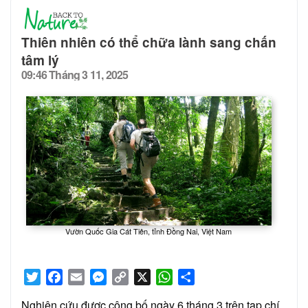
Thiên nhiên có thể chữa lành sang chấn
tâm lý
09:46 Tháng 3 11, 2025
Posted
on
Vườn Quốc Gia Cát Tiên, tỉnh Đồng Nai, Việt Nam
Twitter
Facebook
Email
Messenger
Copy
X
WhatsApp
Share
Link
Nghiên cứu được công bố ngày 6 tháng 3 trên tạp chí