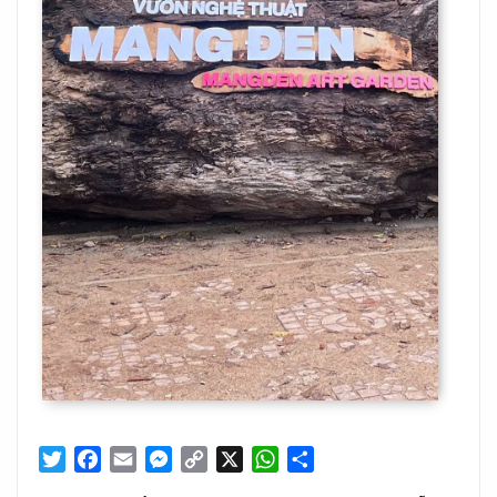
Twitter
Facebook
Email
Messenger
Copy
X
WhatsApp
Share
Link