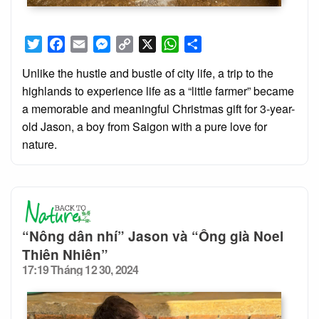
Twitter
Facebook
Email
Messenger
Copy
X
WhatsApp
Share
Link
Unlike the hustle and bustle of city life, a trip to the
highlands to experience life as a “little farmer” became
a memorable and meaningful Christmas gift for 3-year-
old Jason, a boy from Saigon with a pure love for
nature.
“Nông dân nhí” Jason và “Ông già Noel
Thiên Nhiên”
17:19 Tháng 12 30, 2024
Posted
on