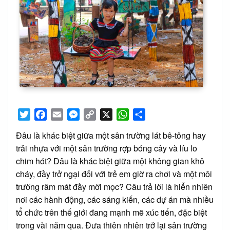
Twitter
Facebook
Email
Messenger
Copy
X
WhatsApp
Share
Link
Đâu là khác biệt giữa một sân trường lát bê-tông hay
trải nhựa với một sân trường rợp bóng cây và líu lo
chim hót? Đâu là khác biệt giữa một không gian khô
cháy, đầy trở ngại đối với trẻ em giờ ra chơi và một môi
trường râm mát đầy mời mọc? Câu trả lời là hiển nhiên
nơi các hành động, các sáng kiến, các dự án mà nhiều
tổ chức trên thế giới đang mạnh mẽ xúc tiến, đặc biệt
trong vài năm qua. Đưa thiên nhiên trở lại sân trường