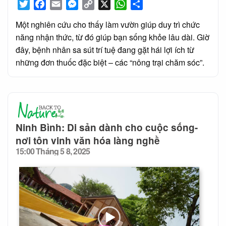
Twitter
Facebook
Email
Messenger
Copy
X
WhatsApp
Share
Link
Một nghiên cứu cho thấy làm vườn giúp duy trì chức
năng nhận thức, từ đó giúp bạn sống khỏe lâu dài. Giờ
đây, bệnh nhân sa sút trí tuệ đang gặt hái lợi ích từ
những đơn thuốc đặc biệt – các “nông trại chăm sóc”.
Ninh Bình: Di sản dành cho cuộc sống-
nơi tôn vinh văn hóa làng nghề
15:00 Tháng 5 8, 2025
Posted
on