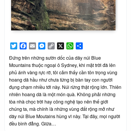
Twitter
Facebook
Email
Messenger
Copy
X
WhatsApp
Share
Link
Đứng trên những sườn dốc của dãy núi Blue
Mountains thuộc ngoại ô Sydney, khi mặt trời đã lên
phủ ánh vàng rực rỡ, tôi cảm thấy cần tôn trọng vùng
hoang dã hầu như chưa từng bị bàn tay con người
đụng chạm nhiều tới này. Núi rừng thật rộng lớn. Thiên
nhiên hoang dã là một món quà. Không phải những
tòa nhà chọc trời hay công nghệ tạo nên thế giới
chúng ta, mà chính là những vùng đất rộng mở như
dãy núi Blue Moutains hùng vĩ này. Tại đây, mọi người
đều bình đẳng. Giữa…