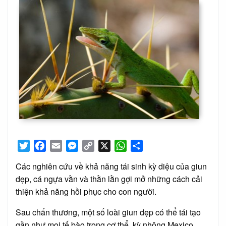
Twitter
Facebook
Email
Messenger
Copy
X
WhatsApp
Share
Link
Các nghiên cứu về khả năng tái sinh kỳ diệu của giun
dẹp, cá ngựa vằn và thằn lằn gợi mở những cách cải
thiện khả năng hồi phục cho con người.
Sau chấn thương, một số loài giun dẹp có thể tái tạo
gần như mọi tế bào trong cơ thể, kỳ nhông Mexico