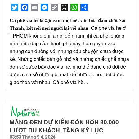
Twitter
Facebook
Email
Messenger
Copy
X
WhatsApp
Share
Link
𝐂𝐚̀ 𝐩𝐡𝐞̂ 𝐯𝐢̉𝐚 𝐡𝐞̀ 𝐥𝐚̀ đ𝐚̣̆𝐜 𝐬𝐚̉𝐧, 𝐦𝐨̣̂𝐭 𝐧𝐞́𝐭 𝐯𝐚̆𝐧 𝐡𝐨́𝐚 đ𝐚̣̂𝐦 𝐜𝐡𝐚̂́𝐭 𝐒𝐚̀𝐢
𝐓𝐡𝐚̀𝐧𝐡, 𝐤𝐞̂́𝐭 𝐧𝐨̂́𝐢 𝐦𝐨̣𝐢 𝐧𝐠𝐮̛𝐨̛̀𝐢 𝐥𝐚̣𝐢 𝐯𝐨̛́𝐢 𝐧𝐡𝐚𝐮. Cà phê vỉa hè ở
TPHCM không chỉ là nơi để nhâm nhi cà phê; chúng
như nhịp đập của thành phố này, hòa quyện vào
những con đường với những câu chuyện chưa được
kể. Những chiếc bàn gỗ nhỏ và những chiếc ghế nhựa
đơn sơ được bày dọc vỉa hè, như thể đang chờ đợi để
được chia sẻ những bí mật, để những cuộc đời được
giao thoa với nhau. Cà phê vỉa hè…
MĂNG ĐEN DỰ KIẾN ĐÓN HƠN 30.000
LƯỢT DU KHÁCH, TĂNG KỶ LỤC
03:53 Tháng 9 4, 2024
Posted