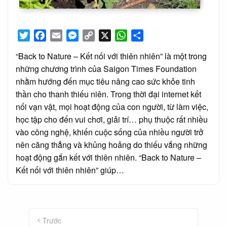
Twitter
Facebook
Email
Messenger
Copy
X
WhatsApp
Share
Link
“Back to Nature – Kết nối với thiên nhiên” là một trong
những chương trình của Saigon Times Foundation
nhằm hướng đến mục tiêu nâng cao sức khỏe tinh
thần cho thanh thiếu niên. Trong thời đại internet kết
nối vạn vật, mọi hoạt động của con người, từ làm việc,
học tập cho đến vui chơi, giải trí… phụ thuộc rất nhiều
vào công nghệ, khiến cuộc sống của nhiều người trở
nên căng thẳng và khủng hoảng do thiếu vắng những
hoạt động gắn kết với thiên nhiên. “Back to Nature –
Kết nối với thiên nhiên” giúp…
Phân
trang
Trước